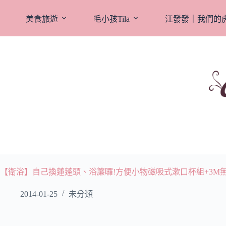
跳
至
美食旅遊
毛小孩Tila
江發發｜我們的
主
要
內
容
【衛浴】自己換蓮蓬頭、浴簾囉!方便小物磁吸式漱口杯組+3M
2014-01-25
未分類