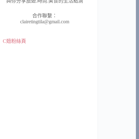
與你分享旅遊.時尚.美食的生活點滴
合作聯繫：
clairetingtila@gmail.com
C妞粉絲頁