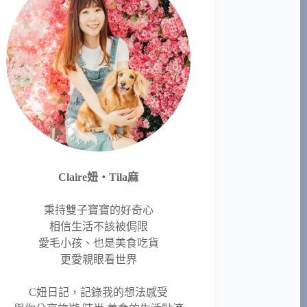
Claire妞‧Tila麻
秉持雙子寶寶的好奇心
相信生活不該被侷限
愛毛小孩、也是美食吃貨
更愛親眼看世界
C妞日記，記錄我的想法感受