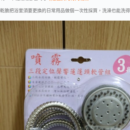
乾脆把浴室須要更換的日常用品做個一次性採買，洗澡也能洗得