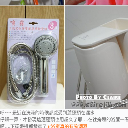
呼~~~最近在洗澡的時候都感受到蓮蓬頭在漏水
仔細一算，才發現這蓮蓬頭也用超久了耶….在往旁邊的浴簾一
啊….下襬邊邊都發霉了
((浴室真的有夠潮濕