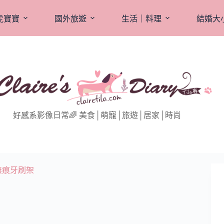
虎寶寶
國外旅遊
生活｜料理
結婚大
好感系影像日常🌈 美食│萌寵│旅遊│居家│時尚
無痕牙刷架