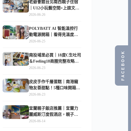
老爺會館台北南西親子住宿
｜U12小玩藝空間×上誼文
化，暑假帶孩子這樣玩
2026-06-26
POLYBATT AI 智能溫控行
動電源開箱｜看得見溫度與
電量，外出更安心的
2026-06-25
10000mAh 行動電源
FACEBOOK
南投埔里必買｜18度C生吐司
＆Feeling18商圈完整攻略，
在地人帶路這樣逛
2026-06-23
皮皮手作千層蛋糕｜南港寵
物友善甜點！5種口味開箱，
比Lady M便宜一半的台北隱
2026-06-23
藏版
宜蘭親子飯店推薦｜宜蘭力
麗威斯汀度假酒店，親子
房、Buffet、泳池、兒童俱樂
2026-06-14
部超適合放電