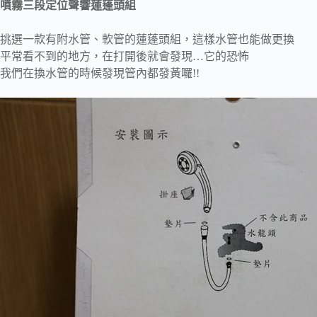
噴霧三段定位聲響蓮蓬頭組
挑選一款有附水管、軟管的蓮蓬頭組，這樣水管也能做更換
平常看不到的地方，在打開後就會發現…它的恐怖
我們在換水管的時候發現管內都發黃囉!!