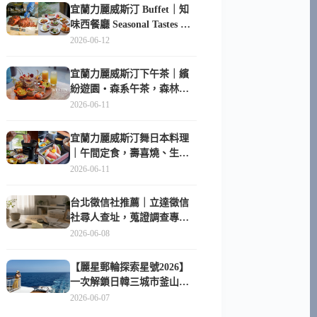
宜蘭力麗威斯汀 Buffet｜知
味西餐廳 Seasonal Tastes 晚
餐早餐吃什麼？
2026-06-12
宜蘭力麗威斯汀下午茶｜繽
紛遊園・森系午茶，森林系
甜點超好拍
2026-06-11
宜蘭力麗威斯汀舞日本料理
｜午間定食，壽喜燒、生魚
片與日式包廂空間
2026-06-11
台北徵信社推薦｜立達徵信
社尋人查址，蒐證調查專家
陪你找回失聯的家人
2026-06-08
【麗星郵輪探索星號2026】
一次解鎖日韓三城市釜山、
長崎、那霸｜餐點升級、表
2026-06-07
演更新、船上慶生超難忘