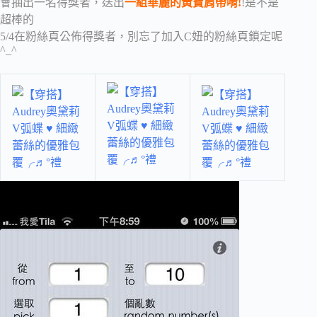
會抽出一名得獎者，送出
一組華麗的黃寶肩帶唷!
!是不是
超棒的
5/4在粉絲頁公佈得獎者，別忘了加入C妞的粉絲頁鎖定呢
^_^