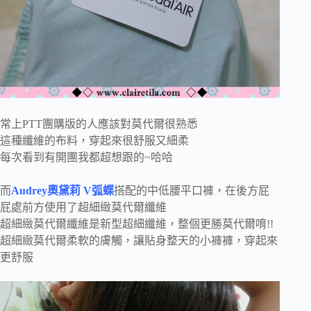
常上PTT團購版的人應該對莫代爾很熟悉
這種纖維的布料，穿起來很舒服又細柔
每次看到有開團我都超想跟的~哈哈
而
Audrey
奧黛莉 V弧蝶
搭配的中低腰平口褲，在後方屁
屁處前方使用了超細緻莫代爾纖維
超細緻莫代爾纖維是新型超細纖維，整個更勝莫代爾唷!!
超細緻莫代爾柔軟的膚觸，讓貼身整天的小褲褲，穿起來
更舒服