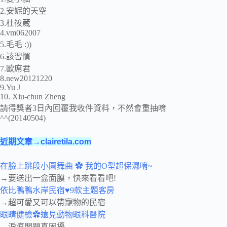
2.安妮的天空
3.杜筱葳
4.vm062007
5.毛毛 :))
6.該習慣
7.歐席君
8.new20121220
9.Yu J
10. Xiu-chun Zheng
請得獎者3日內回覆我收件資料，不然會重抽唷
^^(20140504)
近期文章→clairetila.com
在臉上跳段小圓舞曲 ✿ 我的O型超保濕唷~
→要送出一盒面膜，快來看看吧!
依比鴨鴨水岸民宿♥9款主題客房
→超可愛又可以帶寵物的民宿
眼睛健檢✿遠見動物眼科醫院
→淚痕問題真困擾