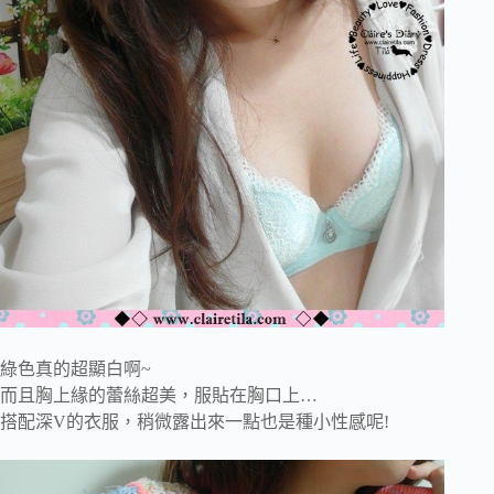
綠色真的超顯白啊~
而且胸上緣的蕾絲超美，服貼在胸口上…
搭配深V的衣服，稍微露出來一點也是種小性感呢!