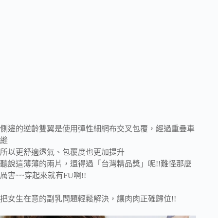
側邊的逆齡雙翼是使用彈性細網布交叉包覆，經過重疊車
縫
所以更舒適透氣、包覆度也更加提升
聽說這薄薄的兩片，還得過「台灣精品獎」呢!!難怪那麼
厲害~~穿起來就有FU啊!!
把女生在意的副乳問題輕鬆解決，讓肉肉正確歸位!!