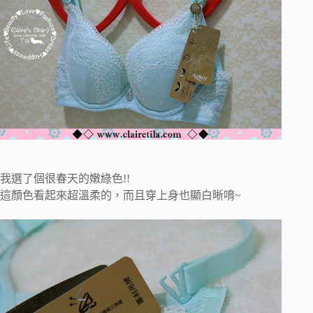
我選了個很春天的嫩綠色!!
這顏色看起來超溫柔的，而且穿上身也顯白晰唷~