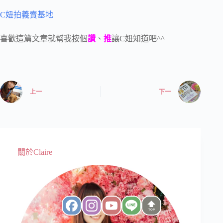
C妞拍義賣基地
喜歡這篇文章就幫我按個
讚
、
推
讓C妞知道吧^^
上一
下一
關於Claire
TOP