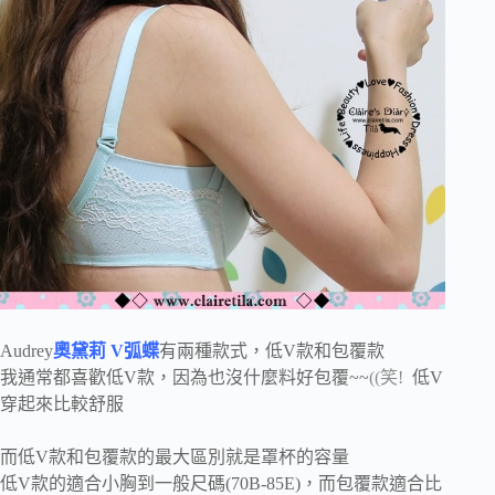
Audrey
奧黛莉 V弧蝶
有兩種款式，低V款和包覆款
我通常都喜歡低V款，因為也沒什麼料好包覆~~
((笑!
低V
穿起來比較舒服
而低V款和包覆款的最大區別就是罩杯的容量
低V款的適合小胸到一般尺碼(70B-85E)，而包覆款適合比