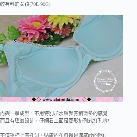
較有料的女孩(70E-90G)
內襯一體成型，不用特別加水餃就有稍微墊的感覺
而且有透氣設計，仔細看上面是菱形排列式打孔唷!
不僅罩杯上有孔洞，貼膚的布料還是涼感紗的呢!!