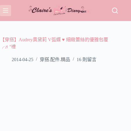
跳
至
主
要
內
容
【穿搭】Audrey奧黛莉 V弧蝶 ♥ 細緻蕾絲的優雅包覆
╭♬°禮
2014-04-25
穿搭.配件.精品
16 則留言