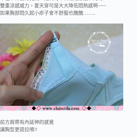
雙重涼感威力，夏天穿可是大大降低悶熱感啊~~~
如果胸部悶久起小疹子會不舒服也醜醜……..
前方肩帶有內延伸的感覺
讓胸型更提拉唷!!