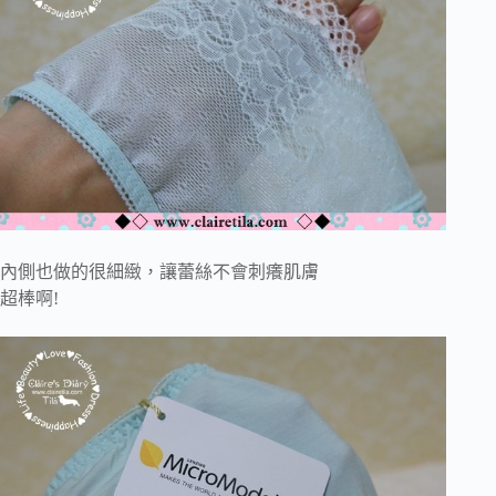
內側也做的很細緻，讓蕾絲不會刺癢肌膚
超棒啊!