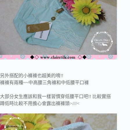
另外搭配的小褲褲也超美的唷!!
褲褲有兩種~~中高腰三角褲和中低腰平口褲
大部分女生應該和我一樣習慣穿低腰平口吧!! 比較實搭
蹲低時比較不用擔心會露出褲褲頭>////<