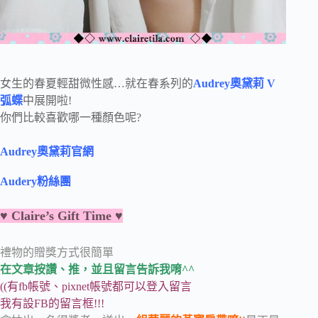
女生的春夏輕甜微性感…就在春系列的
Audrey
奧黛莉 V
弧蝶
中展開啦!
你們比較喜歡哪一種顏色呢?
Audrey奧黛莉官網
Audery粉絲團
♥ Claire’s Gift Time ♥
禮物的贈獎方式很簡單
在文章按讚、推，並且留言告訴我唷^^
((有fb帳號、pixnet帳號都可以登入留言
我有設FB的留言框!!!