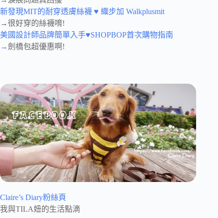
新發現MIT的耐穿透膚絲襪 ♥ 織步加 Walkplusmit
→很好穿的絲襪唷!
美國設計師品牌簡單入手♥SHOPBOP首次購物指南
→
劍橋包超優惠啊!
Claire’s Diary粉絲頁
我與TILA妞的生活點滴