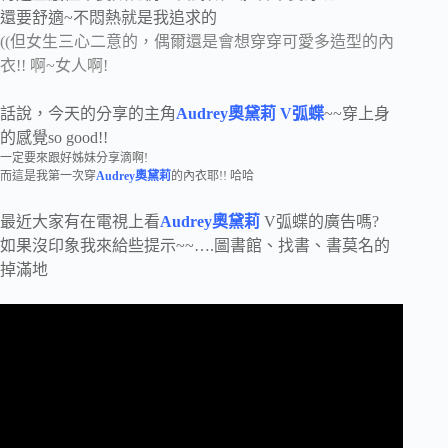
還要舒適~不悶熱就是我追求的
((但女生三心二意的，偶爾還是會想穿穿可愛多造型的內
衣!! 啊~女人啊!
話說，今天的分享的主角
Audrey奧黛莉
V弧蝶
~~穿上身
的感覺so good!!
一定要來跟好姊妹分享滴啊!
而這是我第一次穿
Audrey奧黛莉
的內衣耶!! 哈哈
最近大家有在電視上看
Audrey奧黛莉
V弧蝶的廣告嗎?
如果沒印象我來給些提示~~….圖書館、找書、書莫名的
掉滿地