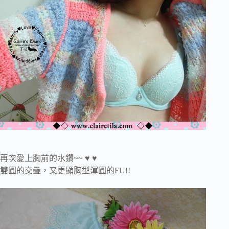
再次愛上胸前的水鑽~~ ♥ ♥
雙圓的交疊，又更顯胸型渾圓的FU!!