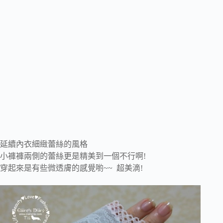
延續內衣細緻蕾絲的風格
小褲褲兩側的蕾絲更是精美到一個不行啊!
穿起來是有些微透膚的感覺喲~~ 超美滴!