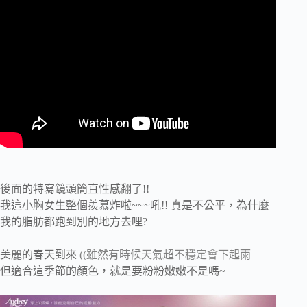
後面的特寫鏡頭簡直性感翻了!!
我這小胸女生整個羨慕炸啦~~~吼!! 真是不公平，為什麼
我的脂肪都跑到別的地方去哩?
美麗的春天到來
((雖然有時候天氣超不穩定會下起雨
但適合這季節的顏色，就是要粉粉嫩嫩不是嗎~