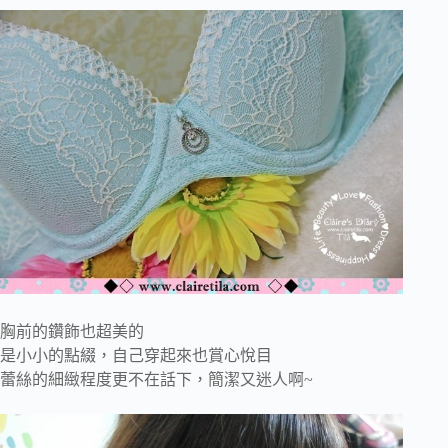
胸前的鑽飾也超美的
是小小的點綴，自己穿起來也賞心悅目
蕾絲的細緻程度更不在話下，簡潔又迷人啊~