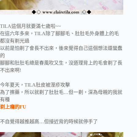
TILA這個月就要滿七歲啦~~
在這六年多來，TILA除了腳腳毛、肚肚毛外身體上的毛
都沒有剃光過
以前是怕剃了會長不出來，後來覺得自己這個想法還蠻蠢
的
腳腳和肚肚毛總是春風吹又生，沒道理背上的毛會剃了長
不出來啊!
今年夏天，TILA肚皮被溼疹攻擊
為了擦藥，所以就剃了肚肚毛…但一剃，深為母親的我就
有種
剃上癮的FU
不自覺得越推越高…但接近背的時候就停手了