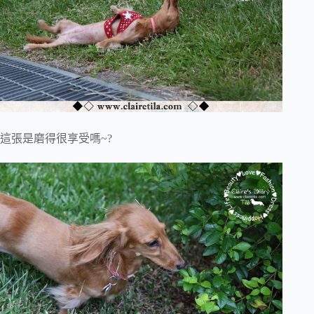
這張是磨得很享受嗎~?