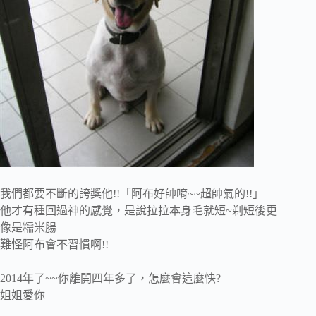
我們都要不斷的誇獎他!!「阿布好帥唷~~超帥氣的!!」
他才有種回過神的感覺，是說拉拉本身毛就短~剃短後更
像是糯米腸
難怪阿布會不習慣啊!!
2014年了~~你離開四年多了，怎麼會這麼快?
姐姐愛你