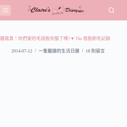
跳
至
主
要
內
容
腸寫真！你們家的毛孩脫衣服了嗎? ♥ Tila 首脫剃毛記錄
2014-07-12
一隻臘腸的生活日腸
18 則留言