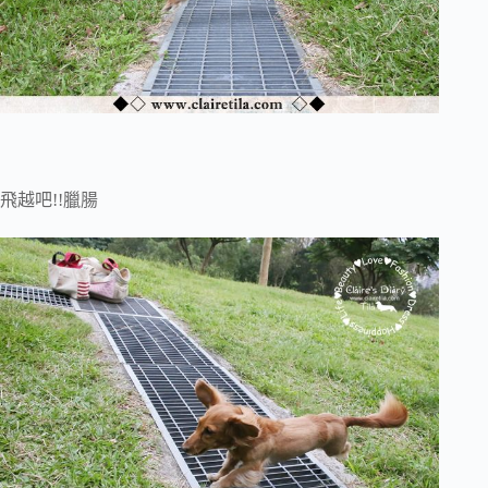
飛越吧!!臘腸