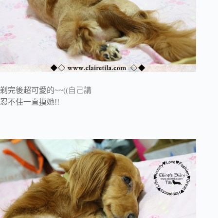
剃完後超可愛的~~
((自己講
忍不住一直摸她!!