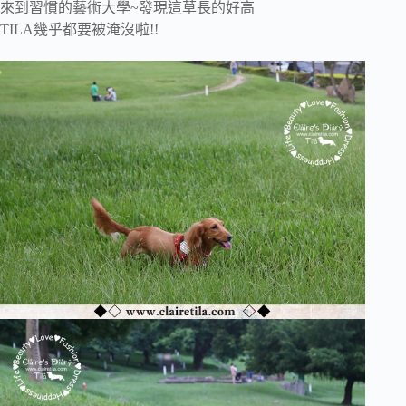
來到習慣的藝術大學~發現這草長的好高
TILA幾乎都要被淹沒啦!!