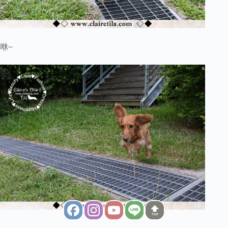
咻~
TOP