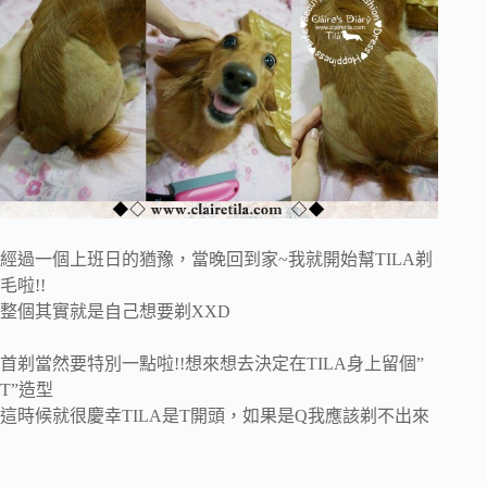
經過一個上班日的猶豫，當晚回到家~我就開始幫TILA剃
毛啦!!
整個其實就是自己想要剃XXD
首剃當然要特別一點啦!!想來想去決定在TILA身上留個”
T”造型
這時候就很慶幸TILA是T開頭，如果是Q我應該剃不出來