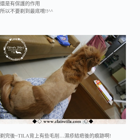
還是有保護的作用
所以不要剃到最底唷!!^^
剃完後~TILA背上有些毛削…濕疹結疤後的痕跡啊!