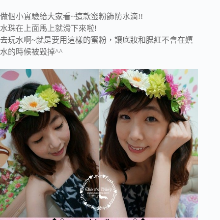
做個小實驗給大家看~這款蜜粉飾防水滴!!
水珠在上面馬上就滑下來啦!
去玩水啊~就是要用這樣的蜜粉，讓底妝和腮紅不會在嬉
水的時候被毀掉^^