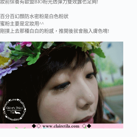
妝前保養有歐盟BIO粉光透彈力雙效露也足夠!
百分百幻顏防水密粉是白色粉狀
蜜粉主要是定妝用^^
剛撲上去那種白白的粉感，推開後就會融入膚色唷!