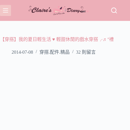
跳
至
主
要
內
容
【穿搭】我的夏日輕生活 ♥ 輕甜休閒的戲水穿搭╭♬°禮
2014-07-08
穿搭.配件.精品
32 則留言