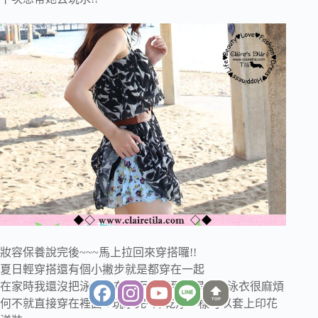
妝容保養說完後~~~馬上拉回來穿搭囉!!
夏日輕穿搭還有個小撇步就是都穿在一起
在家時我還沒把泳衣穿在裡面，想到多提一袋泳衣很麻煩
TOP
何不就直接穿在裡面!! 玩水完~沖乾淨一樣可以套上印花