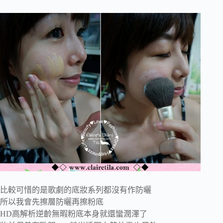
比較可惜的是歌劇的底妝系列都沒有作防曬
所以我會先擦層防曬再擦粉底
HD高解析逆齡無暇粉底本身就還蠻潤澤了