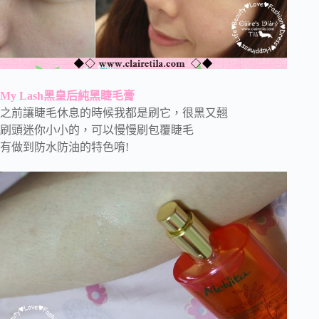
My Lash黑皇后純黑睫毛膏
之前讓睫毛休息的時候我都是刷它，很黑又翹
刷頭迷你小小的，可以慢慢刷包覆睫毛
有做到防水防油的特色唷!