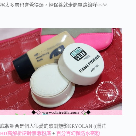
擦太多層也會覺得煩，輕保養就走簡單路線咩~~^^
底妝組合是個人很愛的歌劇魅影KRYOLAN
((灑花
HD高解析逆齡無暇粉底
+
百分百幻顏防水密粉