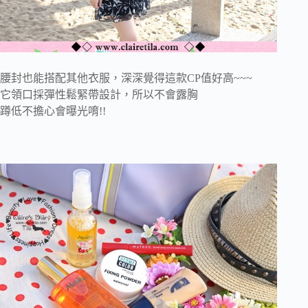
腰封也能搭配其他衣服，深深覺得這款CP值好高~~~
它領口採彈性鬆緊帶設計，所以不會露胸
蹲低不擔心會曝光唷!!