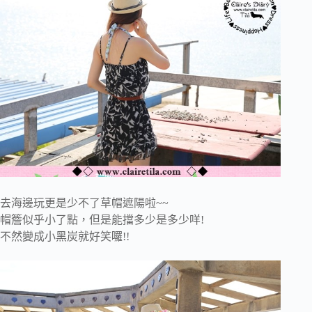
去海邊玩更是少不了草帽遮陽啦~~
帽簷似乎小了點，但是能擋多少是多少咩!
不然變成小黑炭就好笑囉!!