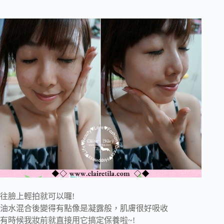
往臉上輕拍就可以囉!
油水混合後變得有點像是凝露般，肌膚很好吸收
有時候我妝前就直接用它搞定保養啦~!