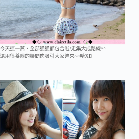
今天這一篇，全部通通都包含啦!走集大成路線^^
還用很養眼的腰間肉吸引大家進來~~哈XD