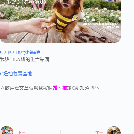
Claire’s Diary粉絲頁
我與TILA妞的生活點滴
C妞拍義賣基地
喜歡這篇文章就幫我按個
讚
、
推
讓C妞知道吧^^
上一
下一