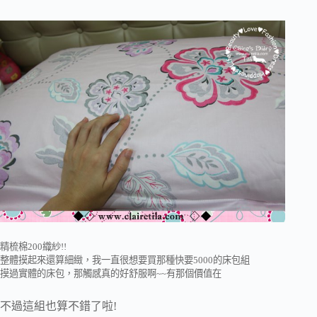
精梳棉200織紗!!
整體摸起來還算細緻，我一直很想要買那種快要5000的床包組
摸過實體的床包，那觸感真的好舒服啊~~有那個價值在
不過這組也算不錯了啦!