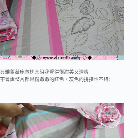
典雅薔薇床包枕套組我覺得很甜美又清爽
不會說整片都是粉嫩嫩的紅色，灰色的拼接也不錯!