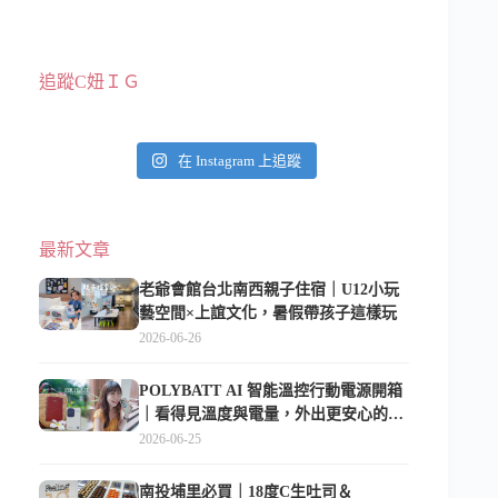
追蹤C妞ＩＧ
在 Instagram 上追蹤
最新文章
老爺會館台北南西親子住宿｜U12小玩
藝空間×上誼文化，暑假帶孩子這樣玩
2026-06-26
POLYBATT AI 智能溫控行動電源開箱
｜看得見溫度與電量，外出更安心的
10000mAh 行動電源
2026-06-25
南投埔里必買｜18度C生吐司＆