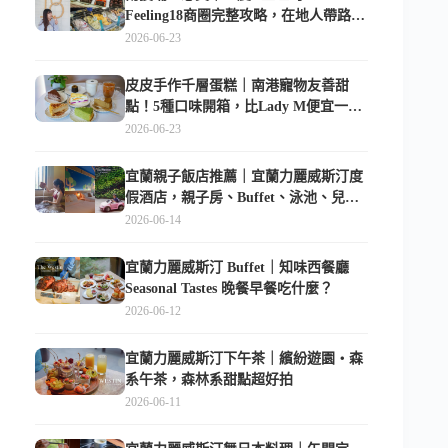
Feeling18商圈完整攻略，在地人帶路這
樣逛
2026-06-23
皮皮手作千層蛋糕｜南港寵物友善甜
點！5種口味開箱，比Lady M便宜一半
的台北隱藏版
2026-06-23
宜蘭親子飯店推薦｜宜蘭力麗威斯汀度
假酒店，親子房、Buffet、泳池、兒童
俱樂部超適合放電
2026-06-14
宜蘭力麗威斯汀 Buffet｜知味西餐廳
Seasonal Tastes 晚餐早餐吃什麼？
2026-06-12
宜蘭力麗威斯汀下午茶｜繽紛遊園・森
系午茶，森林系甜點超好拍
2026-06-11