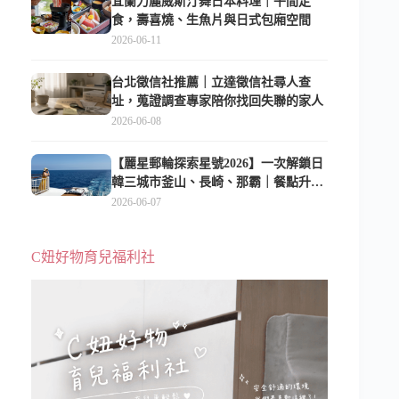
宜蘭力麗威斯汀舞日本料理｜午間定
食，壽喜燒、生魚片與日式包廂空間
2026-06-11
台北徵信社推薦｜立達徵信社尋人查
址，蒐證調查專家陪你找回失聯的家人
2026-06-08
【麗星郵輪探索星號2026】一次解鎖日
韓三城市釜山、長崎、那霸｜餐點升
級、表演更新、船上慶生超難忘
2026-06-07
C妞好物育兒福利社