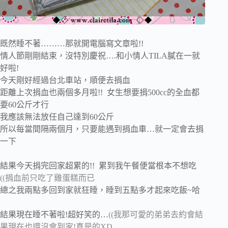
既然睡不著………那就開電腦寫文章啦!!
情人節剛剛結束，沒特別慶祝….和小情人TILA膩在一就
好啦!
今天剛好經過台北車站，順便去捐血
距離上次捐血也兩個多月啦!! 女生想要捐500cc的全血都
要60公斤才行
我應該無法放任自己達到60公斤
所以每當間隔兩個月，只要能遇到捐血車…就一定會去捐
一下
結果今天捐完回家超累的!! 累到我午餐便當根本不想吃
((捐血前只吃了雞蛋糕而已
總之我兩點多回到家就狂睡，睡到五點多才起來吃飯~哈
結果現在睡不著啦!超好笑的…
((我那可愛的弟弟去約會結
果現在也還沒會到家!真是的XD