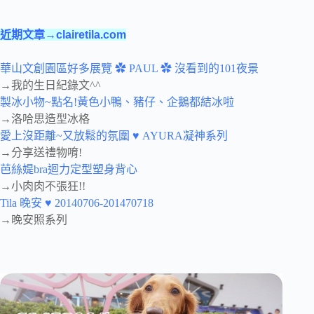
近期文章→clairetila.com
華山文創園區好多展覽 ✿ PAUL ✿ 沒看到的101夜景
→我的生日紀錄文^^
製冰小物~點名!黃色小鴨、豬仔、企鵝都結冰啦
→洛哈思造型冰格
愛上沒距離~又放鬆的氛圍 ♥ AYURA凝神系列
→分享送禮物唷!
芭絲媞bra迴力定型塑身背心
→小肉肉不張狂!!
Tila 晚安 ♥ 20140706-201470718
→晚安照系列