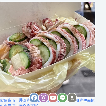
寧夏夜市｜爆漿脆皮魷魚！89攤排隊小吃，外酥脆裡面還
TOP