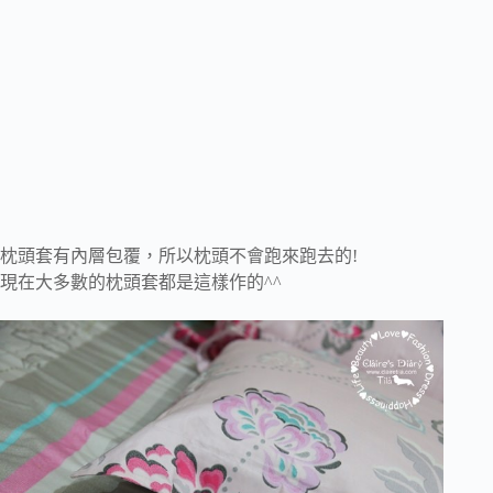
枕頭套有內層包覆，所以枕頭不會跑來跑去的!
現在大多數的枕頭套都是這樣作的^^