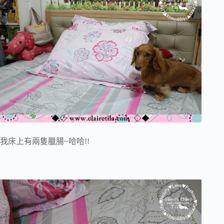
我床上有兩隻臘腸~哈哈!!