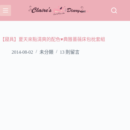
跳
至
主
要
內
容
【寢具】夏天來點清爽的配色♥典雅薔薇床包枕套組
2014-08-02
未分類
13 則留言