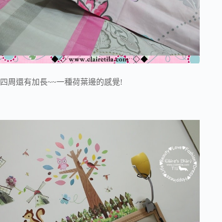
四周還有加長~~一種荷葉邊的感覺!