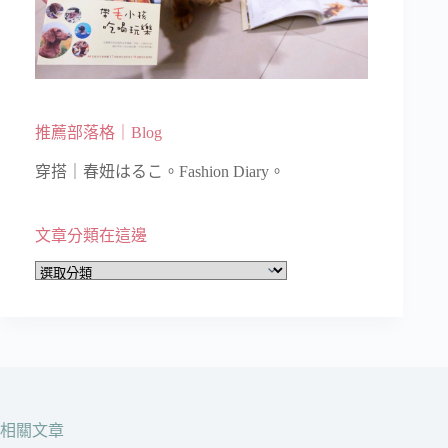
推薦部落格｜Blog
穿搭｜春妞はるこ。Fashion Diary。
文章分類在這邊
文
章
分
類
在
這
邊
相關文章