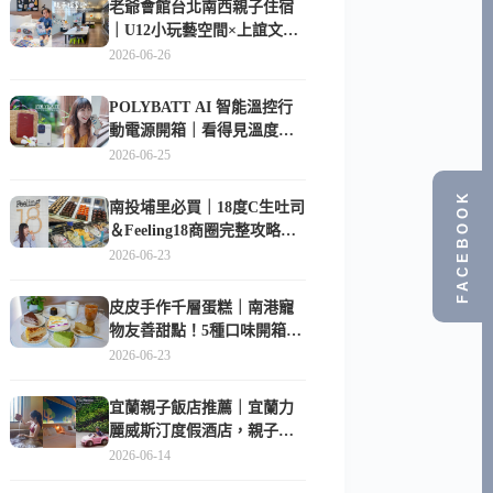
老爺會館台北南西親子住宿
｜U12小玩藝空間×上誼文
化，暑假帶孩子這樣玩
2026-06-26
POLYBATT AI 智能溫控行
動電源開箱｜看得見溫度與
電量，外出更安心的
2026-06-25
10000mAh 行動電源
FACEBOOK
南投埔里必買｜18度C生吐司
＆Feeling18商圈完整攻略，
在地人帶路這樣逛
2026-06-23
皮皮手作千層蛋糕｜南港寵
物友善甜點！5種口味開箱，
比Lady M便宜一半的台北隱
2026-06-23
藏版
宜蘭親子飯店推薦｜宜蘭力
麗威斯汀度假酒店，親子
房、Buffet、泳池、兒童俱樂
2026-06-14
部超適合放電