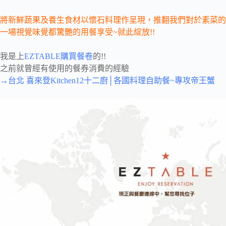
將新鮮蔬果及養生食材以懷石料理作呈現，推翻我們對於素菜的
一場視覺味覺都驚艷的用餐享受~就此綻放!!
我是上
EZTABLE購買餐卷
的!!
之前就曾經有使用的餐券消費的經驗
→台北 喜來登Kitchen12十二廚│各國料理自助餐~專攻帝王蟹