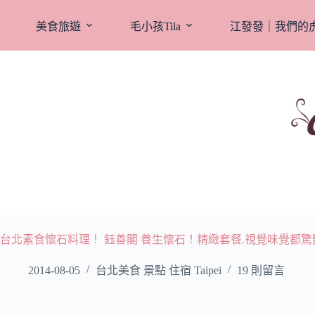
跳
至
美食旅遊
毛小孩Tila
江發發｜我們的
主
要
內
容
台北素食懷石料理！ 鈺善閣 養生懷石！精緻套餐.視覺味覺都驚
2014-08-05
台北美食 景點 住宿 Taipei
19 則留言