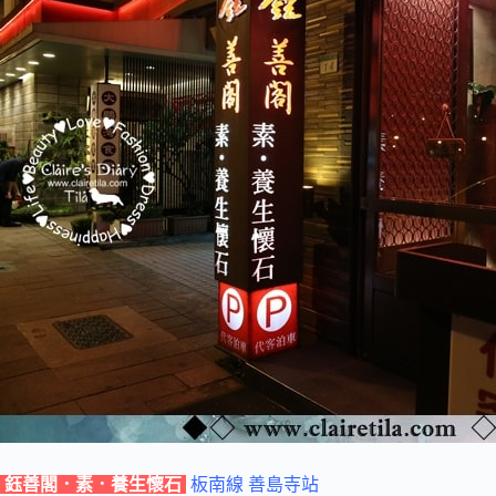
鈺善閣．素．養生懷石
板南線 善島寺站