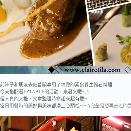
前陣子和朋友去鈺善閣享用了精緻的素食養生懷石料理
今天搭配著EZTABLE的活動，來發文囉^_^
個人真的大推，文章整理時寫起來超有愛~
當日用餐時的美好與美味都湧上心頭啦~~~
((完全是想再去吃的意