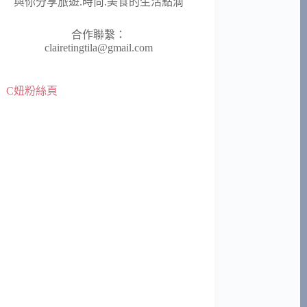
與你分享旅遊.時尚.美食的生活點滴
合作聯繫：
clairetingtila@gmail.com
C妞粉絲頁