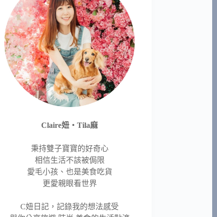
Claire妞‧Tila麻
秉持雙子寶寶的好奇心
相信生活不該被侷限
愛毛小孩、也是美食吃貨
更愛親眼看世界
C妞日記，記錄我的想法感受