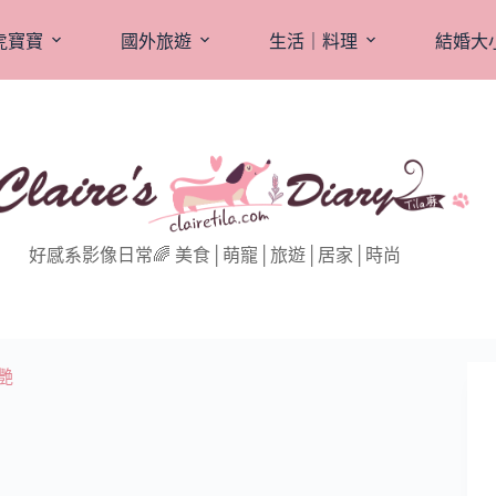
虎寶寶
國外旅遊
生活｜料理
結婚大
好感系影像日常🌈 美食│萌寵│旅遊│居家│時尚
艷