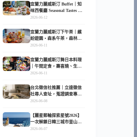
宜蘭力麗威斯汀 Buffet｜知
味西餐廳 Seasonal Tastes 晚
餐早餐吃什麼？
2026-06-12
宜蘭力麗威斯汀下午茶｜繽
紛遊園・森系午茶，森林系
甜點超好拍
2026-06-11
宜蘭力麗威斯汀舞日本料理
｜午間定食，壽喜燒、生魚
片與日式包廂空間
2026-06-11
台北徵信社推薦｜立達徵信
社尋人查址，蒐證調查專家
陪你找回失聯的家人
2026-06-08
【麗星郵輪探索星號2026】
一次解鎖日韓三城市釜山、
長崎、那霸｜餐點升級、表
2026-06-07
演更新、船上慶生超難忘