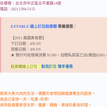
在哪裡：台北市中正區北平東路14號
電話：(02) 2394-5155
EZTABLE 線上訂位鈺善閣
專屬優惠：
【2021 萬國美食節】
下訂日期：4/8-5/9
用餐日期：4/8-5/9
★ 預付可抵現場消費 $1300，加贈私房菜乙份(價值$200)，預
鈺善閣線上訂位：
點我訂位 獨享優惠
經常大魚大肉的生活，偶爾也會想回歸健康養生的蔬食。
為自己安排一天，吃素~吃草!
來到
鈺善閣
享受天然、健康、精緻、美味的素食料理。