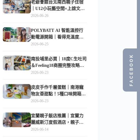
老爺會館台北南西親子住宿
｜U12小玩藝空間×上誼文
化，暑假帶孩子這樣玩
2026-06-26
POLYBATT AI 智能溫控行
動電源開箱｜看得見溫度與
電量，外出更安心的
2026-06-25
10000mAh 行動電源
FACEBOOK
南投埔里必買｜18度C生吐司
＆Feeling18商圈完整攻略，
在地人帶路這樣逛
2026-06-23
皮皮手作千層蛋糕｜南港寵
物友善甜點！5種口味開箱，
比Lady M便宜一半的台北隱
2026-06-23
藏版
宜蘭親子飯店推薦｜宜蘭力
麗威斯汀度假酒店，親子
房、Buffet、泳池、兒童俱樂
2026-06-14
部超適合放電