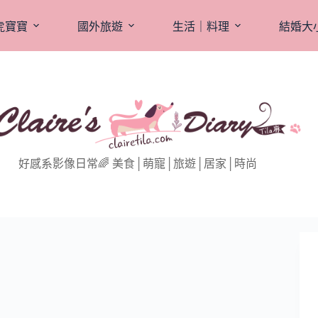
虎寶寶
國外旅遊
生活｜料理
結婚大
好感系影像日常🌈 美食│萌寵│旅遊│居家│時尚