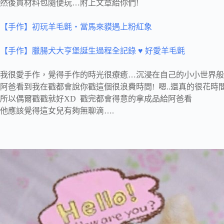
然後買材料包隨便玩…附上文章給你們!
【手作】初玩羊毛氈‧當馬來貘遇上粉紅象
【手作】臘腸犬大亨堡誕生過程全記錄 ♥ 好愛羊毛氈
我很愛手作，覺得手作的時光很療癒…沉浸在自己的小小世界般
阿爸看到我在戳都會說你戳這個很浪費時間! 嗯..還真的很花時
所以偶爾戳戳就好XD 戳完都會得意的拿成品給阿爸看
他應該覺得這女兒有夠無聊滴….