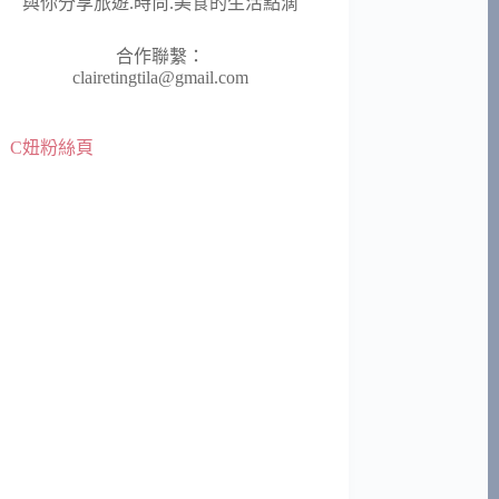
與你分享旅遊.時尚.美食的生活點滴
合作聯繫：
clairetingtila@gmail.com
C妞粉絲頁