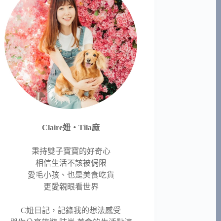
Claire妞‧Tila麻
秉持雙子寶寶的好奇心
相信生活不該被侷限
愛毛小孩、也是美食吃貨
更愛親眼看世界
C妞日記，記錄我的想法感受