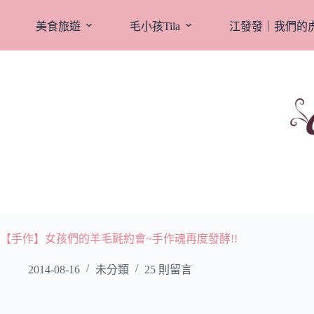
跳
至
美食旅遊
毛小孩Tila
江發發｜我們的
主
要
內
容
【手作】女孩們的羊毛氈約會~手作魂再度發酵!!
2014-08-16
未分類
25 則留言