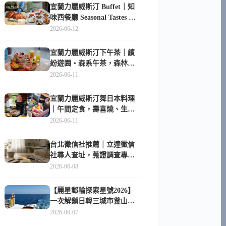
宜蘭力麗威斯汀 Buffet｜知
味西餐廳 Seasonal Tastes 晚
餐早餐吃什麼？
2026-06-12
宜蘭力麗威斯汀下午茶｜繽
紛遊園・森系午茶，森林系
甜點超好拍
2026-06-11
宜蘭力麗威斯汀舞日本料理
｜午間定食，壽喜燒、生魚
片與日式包廂空間
2026-06-11
台北徵信社推薦｜立達徵信
社尋人查址，蒐證調查專家
陪你找回失聯的家人
2026-06-08
【麗星郵輪探索星號2026】
一次解鎖日韓三城市釜山、
長崎、那霸｜餐點升級、表
2026-06-07
演更新、船上慶生超難忘