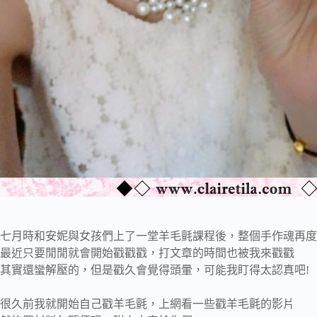
七月時和安妮與女孩們上了一堂羊毛氈課程後，整個手作魂再度
最近只要閒閒就會開始戳戳戳，打文章的時間也被我來戳戳
其實還蠻解壓的，但是戳久會覺得頭暈，可能我盯得太認真吧!
很久前我就開始自己戳羊毛氈，上網看一些戳羊毛氈的影片