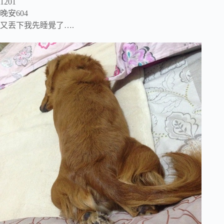
1201
晚安604
又丟下我先睡覺了….