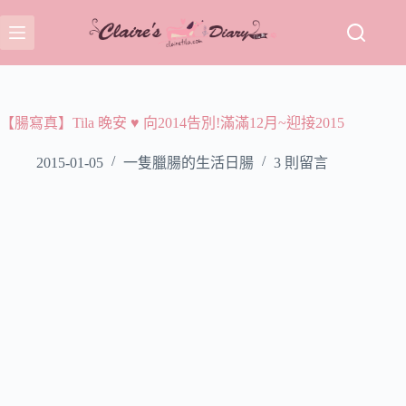
跳
至
主
要
內
容
【腸寫真】Tila 晚安 ♥ 向2014告別!滿滿12月~迎接2015
2015-01-05
一隻臘腸的生活日腸
3 則留言