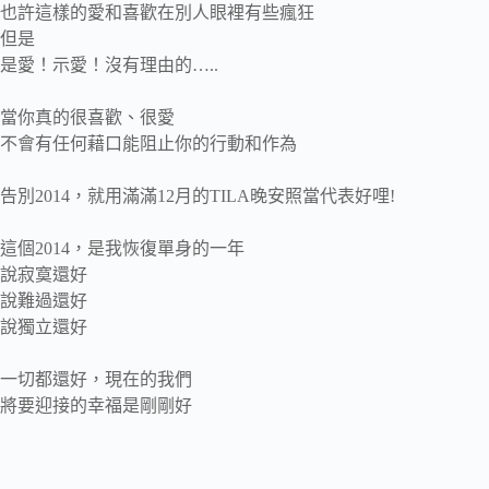
也許這樣的愛和喜歡在別人眼裡有些瘋狂
但是
是愛！示愛！沒有理由的…..
當你真的很喜歡、很愛
不會有任何藉口能阻止你的行動和作為
告別2014，就用滿滿12月的TILA晚安照當代表好哩!
這個2014，是我恢復單身的一年
說寂寞還好
說難過還好
說獨立還好
一切都還好，現在的我們
將要迎接的幸福是剛剛好