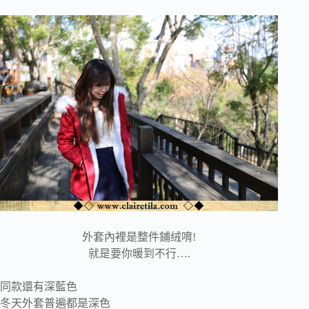
外套內裡是整件鋪绒唷!
就是要你暖到不行….
同款還有深藍色
冬天外套普遍都是深色