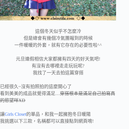
這個冬天似乎不怎麼冷
但是總會有幾個冷氣團報到的時候
一件暖暖的外套，就有它存在的必要性啦^^
元旦連假相信大家都擁有四天的好天氣吧!
有沒有去哪裡走走玩玩呢?
我找了一天去拍這篇穿搭
已經很久~沒有拍照拍的這麼開心了
看到美美的成品就覺得滿足…
穿搭根本是滿足自己拍寫真
的慾望咩XD
讓
Girls Closet
的單品，和我一起擁抱冬日暖陽
我挑選以下三款，名稱都可以直接點到網頁唷!