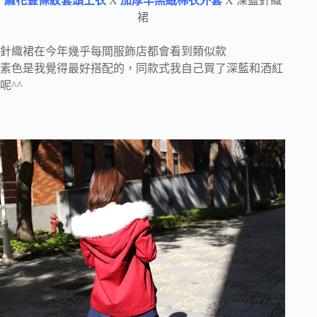
麻花豎條紋套頭上衣
X
加厚羊羔絨棉衣外套
X 深藍針織
裙
針織裙在今年幾乎每間服飾店都會看到類似款
素色是我覺得最好搭配的，同款式我自己買了深藍和酒紅
呢^^