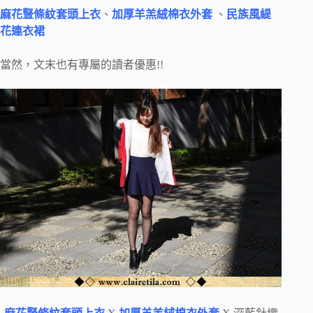
麻花豎條紋套頭上衣
、
加厚羊羔絨棉衣外套
、
民族風緹
花連衣裙
當然，文末也有專屬的讀者優惠!!