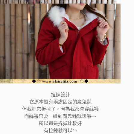
拉鍊設計
它原本還有兩處固定的魔鬼氈
但我把它拆掉了，因為我都會穿絲襪
而絲襪只要一碰到魔鬼氈就毀啦~~
所以還是拆掉比較好
有拉鍊就可以^^