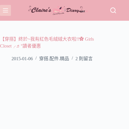
跳
至
主
要
內
容
【穿搭】終於~我有紅色毛絨絨大衣啦!!✿ Girls
Closet╭♬°讀者優惠
2015-01-06
穿搭.配件.精品
2 則留言