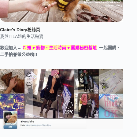
Claire’s Diary粉絲頁
我與TILA妞的生活點滴
歡迎加入→
C 妞 ♥ 寵物‧生活時尚 ♥ 團購秘密基地
一起團購、
二手拍兼做公益唷!!