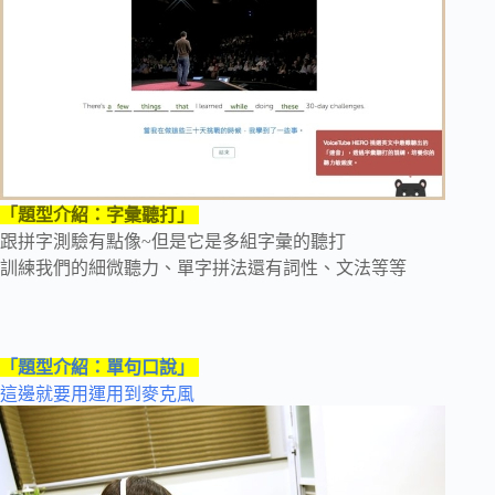
「題型介紹：字彙聽打」
跟拼字測驗有點像~但是它是多組字彙的聽打
訓練我們的細微聽力、單字拼法還有詞性、文法等等
「題型介紹：單句口說」
這邊就要用運用到麥克風