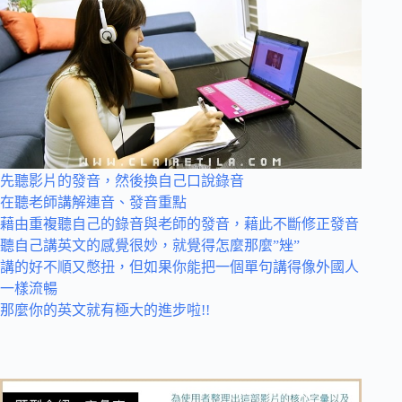
先聽影片的發音，然後換自己口說錄音
在聽老師講解連音、發音重點
藉由重複聽自己的錄音與老師的發音，藉此不斷修正發音
聽自己講英文的感覺很妙，就覺得怎麼那麼”矬”
講的好不順又憋扭，但如果你能把一個單句講得像外國人
一樣流暢
那麼你的英文就有極大的進步啦!!