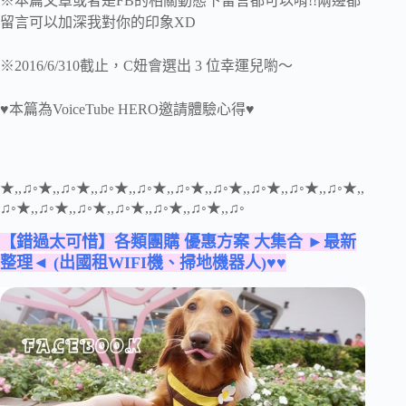
※本篇文章或者是FB的相關動態下留言都可以唷!!兩邊都
留言可以加深我對你的印象XD
※2016/6/310截止，C妞會選出 3 位幸運兒喲～
♥本篇為VoiceTube HERO邀請體驗心得♥
★,,♫◦★,,♫◦★,,♫◦★,,♫◦★,,♫◦★,,♫◦★,,♫◦★,,♫◦★,,♫◦★,,
♫◦★,,♫◦★,,♫◦★,,♫◦★,,♫◦★,,♫◦★,,♫◦
【錯過太可惜】各類團購 優惠方案 大集合 ►最新
整理◄ (出國租WIFI機、掃地機器人)♥♥