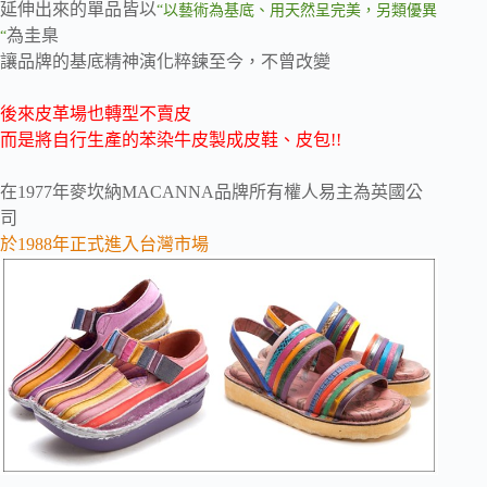
延伸出來的單品皆以
“以藝術為基底、用天然呈完美，另類優異
為圭臬
“
讓品牌的基底精神演化粹鍊至今，不曾改變
後來皮革場也轉型不賣皮
而是將自行生產的苯染牛皮製成皮鞋、皮包!!
在1977年麥坎納MACANNA品牌所有權人易主為英國公
司
於1988年正式進入台灣市場