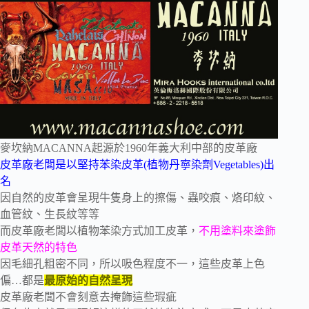
麥坎納MACANNA起源於1960年義大利中部的皮革廠
皮革廠老闆是以堅持苯染皮革(植物丹寧染劑Vegetables)出
名
因自然的皮革會呈現牛隻身上的擦傷、蟲咬痕、烙印紋、
血管紋、生長紋等等
而皮革廠老闆以植物苯染方式加工皮革，
不用塗料來塗飾
皮革天然的特色
因毛細孔粗密不同，所以吸色程度不一，這些皮革上色
偏…都是
最原始的自然呈現
皮革廠老闆不會刻意去掩飾這些瑕疵