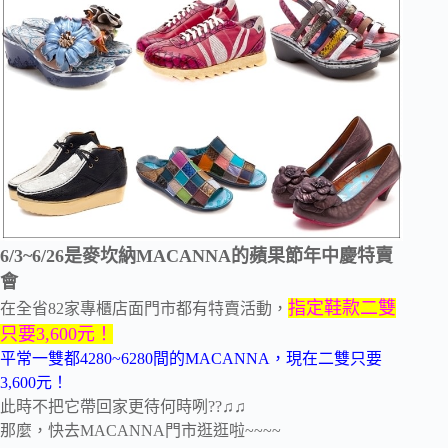
6/3~6/26是麥坎納MACANNA的蘋果節年中慶特賣
會
指定鞋款二雙
在全省82家專櫃店面門市都有特賣活動，
只要3,600元！
平常一雙都4280~6280間的MACANNA，現在二雙只要
3,600元！
此時不把它帶回家更待何時咧??♫♫
那麼，快去MACANNA門市逛逛啦~~~~