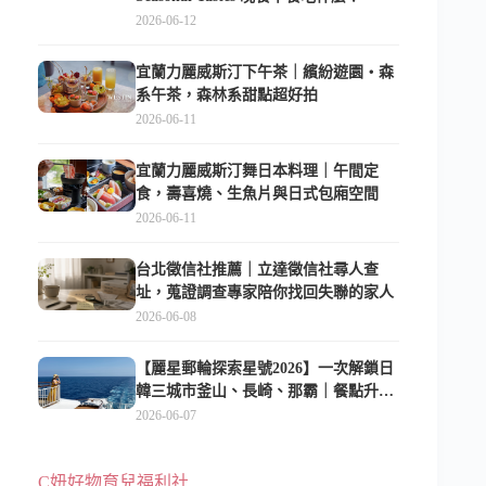
2026-06-12
宜蘭力麗威斯汀下午茶｜繽紛遊園・森
系午茶，森林系甜點超好拍
2026-06-11
宜蘭力麗威斯汀舞日本料理｜午間定
食，壽喜燒、生魚片與日式包廂空間
2026-06-11
台北徵信社推薦｜立達徵信社尋人查
址，蒐證調查專家陪你找回失聯的家人
2026-06-08
【麗星郵輪探索星號2026】一次解鎖日
韓三城市釜山、長崎、那霸｜餐點升
級、表演更新、船上慶生超難忘
2026-06-07
C妞好物育兒福利社