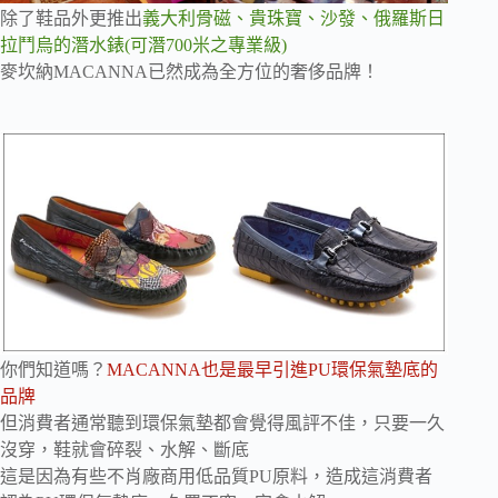
除了鞋品外更推出
義大利骨磁、貴珠寶、沙發、俄羅斯日
拉鬥烏的潛水錶(可潛700米之專業級)
麥坎納MACANNA已然成為全方位的奢侈品牌！
你們知道嗎？
MACANNA也是最早引進PU環保氣墊底的
品牌
但消費者通常聽到環保氣墊都會覺得風評不佳，只要一久
沒穿，鞋就會碎裂、水解、斷底
這是因為有些不肖廠商用低品質PU原料，造成這消費者