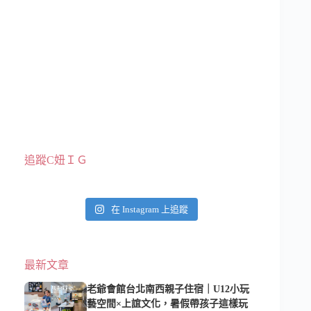
追蹤C妞ＩＧ
在 Instagram 上追蹤
最新文章
老爺會館台北南西親子住宿｜U12小玩
藝空間×上誼文化，暑假帶孩子這樣玩