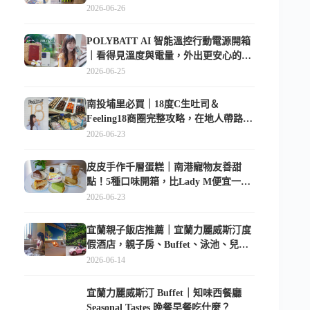
2026-06-26
POLYBATT AI 智能溫控行動電源開箱
｜看得見溫度與電量，外出更安心的
10000mAh 行動電源
2026-06-25
南投埔里必買｜18度C生吐司＆
Feeling18商圈完整攻略，在地人帶路這
樣逛
2026-06-23
皮皮手作千層蛋糕｜南港寵物友善甜
點！5種口味開箱，比Lady M便宜一半
的台北隱藏版
2026-06-23
宜蘭親子飯店推薦｜宜蘭力麗威斯汀度
假酒店，親子房、Buffet、泳池、兒童
俱樂部超適合放電
2026-06-14
宜蘭力麗威斯汀 Buffet｜知味西餐廳
Seasonal Tastes 晚餐早餐吃什麼？