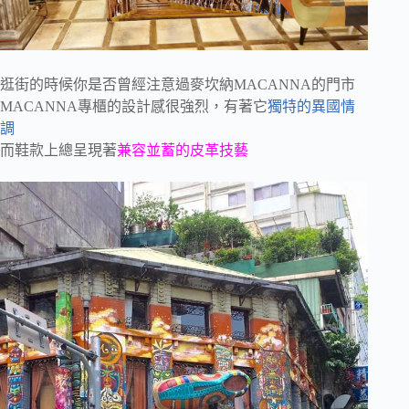
逛街的時候你是否曾經注意過麥坎納MACANNA的門市
MACANNA專櫃的設計感很強烈，有著它
獨特的異國情
調
而鞋款上總呈現著
兼容並蓄的皮革技藝