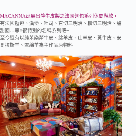
MACANNA延展出犛牛皮製之法國麵包系列休間鞋款，
有法國麵包、漢堡、吐司、直切三明治、橫切三明治、甜
甜圈…等!!很特別的名稱系列吧~
至今還有以純苯染犛牛皮、綿羊皮、山羊皮、黃牛皮、安
哥拉斯羊、雪綿羊為主作品原物料