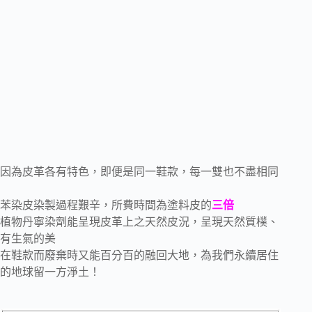
因為皮革各有特色，即便是同一鞋款，每一雙也不盡相同
苯染皮染製過程艱辛，所費時間為塗料皮的
三倍
植物丹寧染劑能呈現皮革上之天然皮況，呈現天然質樸、
有生氣的美
在鞋款而廢棄時又能百分百的融回大地，為我們永續居住
的地球留一方淨土！