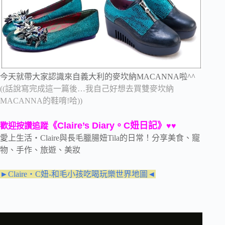
今天就帶大家認識來自義大利的麥坎納MACANNA啦^^
((話說寫完成這一篇後…我自己好想去買雙麥坎納
MACANNA的鞋唷!哈))
《Claire’s Diary。C妞日記》
歡迎按讚追蹤
♥♥
愛上生活‧Claire與長毛臘腸妞Tila的日常！分享美食、寵
物、手作、旅遊、美妝
►Claire‧C妞-和毛小孩吃喝玩樂世界地圖◄