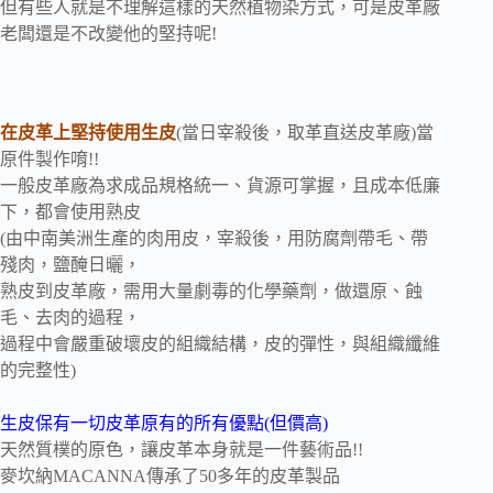
但有些人就是不理解這樣的天然植物染方式，可是皮革廠
老闆還是不改變他的堅持呢!
在皮革上堅持使用生皮
(當日宰殺後，取革直送皮革廠)當
原件製作唷!!
一般皮革廠為求成品規格統一、貨源可掌握，且成本低廉
下，都會使用熟皮
(由中南美洲生產的肉用皮，宰殺後，用防腐劑帶毛、帶
殘肉，鹽醃日曬，
熟皮到皮革廠，需用大量劇毒的化學藥劑，做還原、蝕
毛、去肉的過程，
過程中會嚴重破壞皮的組織結構，皮的彈性，與組織纖維
的完整性)
生皮保有一切皮革原有的所有優點(但價高)
天然質樸的原色，讓皮革本身就是一件藝術品!!
麥坎納MACANNA傳承了50多年的皮革製品