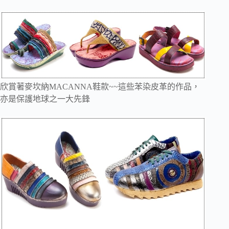
欣賞著麥坎納MACANNA鞋款~~這些苯染皮革的作品，
亦是保護地球之一大先鋒