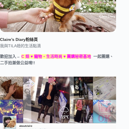
Claire’s Diary粉絲頁
我與TILA妞的生活點滴
歡迎加入→
C 妞 ♥ 寵物‧生活時尚 ♥ 團購秘密基地
一起團購、
二手拍兼做公益唷!!