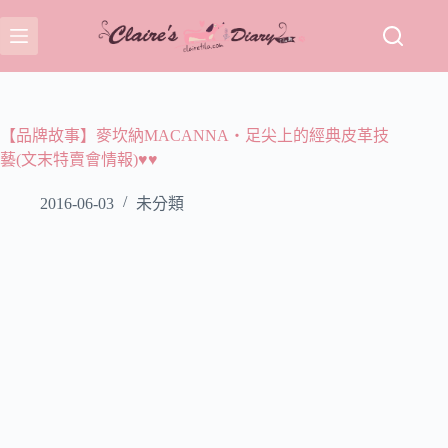
跳
至
主
要
內
容
【品牌故事】麥坎納MACANNA‧足尖上的經典皮革技
藝(文末特賣會情報)♥♥
2016-06-03
未分類