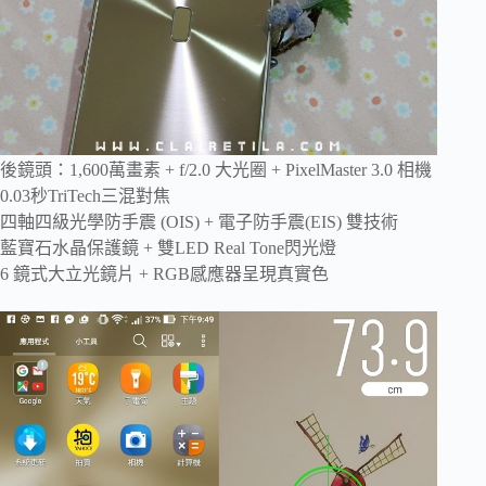
後鏡頭：1,600萬畫素 + f/2.0 大光圈 + PixelMaster 3.0 相機
0.03秒TriTech三混對焦
四軸四級光學防手震 (OIS) + 電子防手震(EIS) 雙技術
藍寶石水晶保護鏡 + 雙LED Real Tone閃光燈
6 鏡式大立光鏡片 + RGB感應器呈現真實色