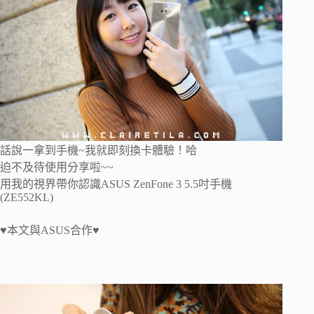
話說一拿到手機~我就即刻換卡體驗！哈
迫不及待使用分享啦~~
用我的視界帶你認識ASUS ZenFone 3 5.5吋手機
(ZE552KL)
♥本文與ASUS合作♥