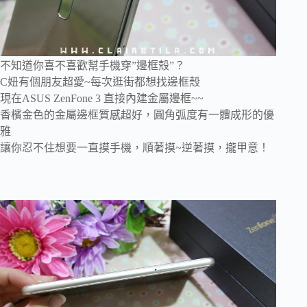
不知道你喜不喜歡幫手機穿”邊框殼”？
C妞有個朋友超愛~每次逛街都想找邊框殼
現在ASUS ZenFone 3 直接內建金屬邊框~~
香檳金色的金屬邊框質感超好，圓角弧度有一體成形的優
雅
讓你忍不住想要一直摸手機，順著摸~逆著摸，攏甲意！