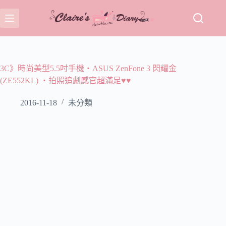
跳
至
主
要
內
容
3C》時尚美型5.5吋手機‧ASUS ZenFone 3 閃耀金
(ZE552KL) ‧拍照追劇感官超滿足♥♥
2016-11-18
未分類