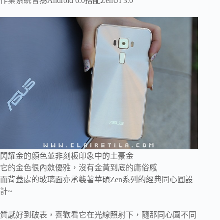
作業系統皆為Android 6.0搭配ZenUI 3.0
閃耀金的顏色並非刻板印象中的土豪金
它的金色很內斂優雅，沒有金黃到底的庸俗感
而背蓋處的玻璃面亦承襲著華碩Zen系列的經典同心圓設
計~
質感好到破表，喜歡看它在光線照射下，隨那同心圓不同