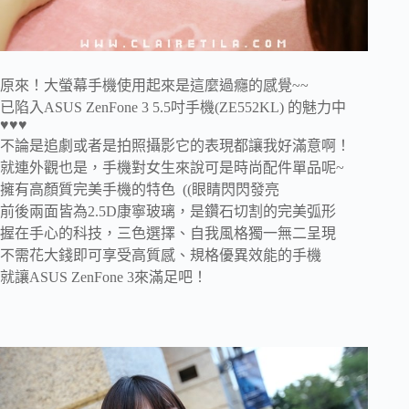
原來！大螢幕手機使用起來是這麼過癮的感覺~~
已陷入ASUS ZenFone 3 5.5吋手機(ZE552KL) 的魅力中
♥♥♥
不論是追劇或者是拍照攝影它的表現都讓我好滿意啊！
就連外觀也是，手機對女生來說可是時尚配件單品呢~
擁有高顏質完美手機的特色 ((眼睛閃閃發亮
前後兩面皆為2.5D康寧玻璃，是鑽石切割的完美弧形
握在手心的科技，三色選擇、自我風格獨一無二呈現
不需花大錢即可享受高質感、規格優異效能的手機
就讓ASUS ZenFone 3來滿足吧！