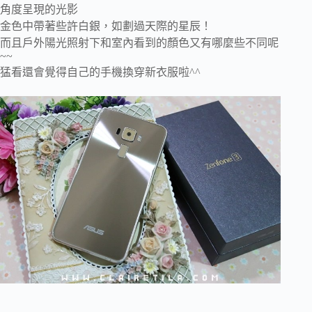
角度呈現的光影
金色中帶著些許白銀，如劃過天際的星辰！
而且戶外陽光照射下和室內看到的顏色又有哪麼些不同呢
~~
猛看還會覺得自己的手機換穿新衣服啦^^