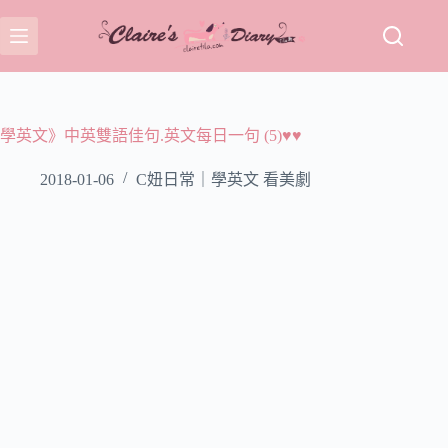
跳
至
主
要
內
容
學英文》中英雙語佳句.英文每日一句 (5)♥♥
2018-01-06
C妞日常｜學英文 看美劇