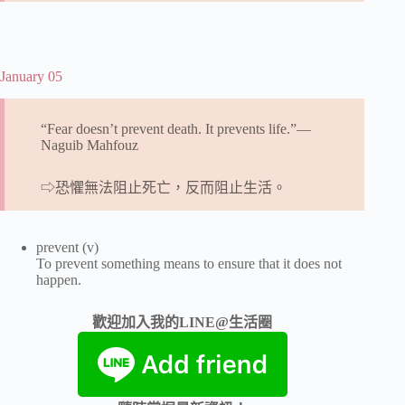
January 05
“Fear doesn’t prevent death. It prevents life.”―
Naguib Mahfouz
⇨恐懼無法阻止死亡，反而阻止生活。
prevent (v)
To prevent something means to ensure that it does not
happen.
歡迎加入我的LINE@生活圈