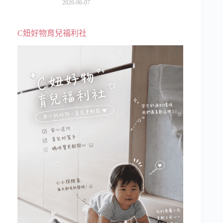
級、表演更新、船上慶生超難忘
2026-06-07
C妞好物育兒福利社