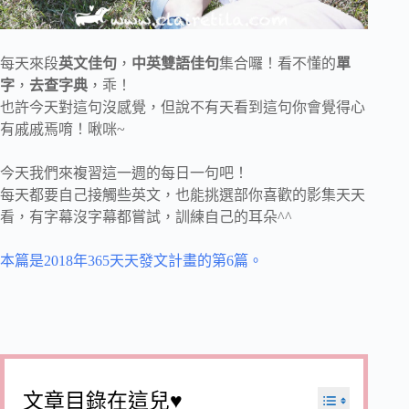
每天來段
英文佳句
，
中英雙語佳句
集合囉！看不懂的
單
字
，
去查字典
，乖！
也許今天對這句沒感覺，但說不有天看到這句你會覺得心
有戚戚焉唷！啾咪~
今天我們來複習這一週的每日一句吧！
每天都要自己接觸些英文，也能挑選部你喜歡的影集天天
看，有字幕沒字幕都嘗試，訓練自己的耳朵^^
本篇是2018年365天天發文計畫的第6篇。
文章目錄在這兒♥