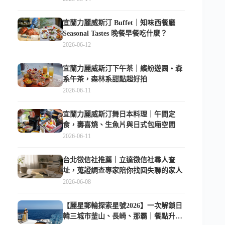
宜蘭力麗威斯汀 Buffet｜知味西餐廳
Seasonal Tastes 晚餐早餐吃什麼？
2026-06-12
宜蘭力麗威斯汀下午茶｜繽紛遊園・森
系午茶，森林系甜點超好拍
2026-06-11
宜蘭力麗威斯汀舞日本料理｜午間定
食，壽喜燒、生魚片與日式包廂空間
2026-06-11
台北徵信社推薦｜立達徵信社尋人查
址，蒐證調查專家陪你找回失聯的家人
2026-06-08
【麗星郵輪探索星號2026】一次解鎖日
韓三城市釜山、長崎、那霸｜餐點升