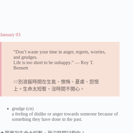
January 03
“Don’t waste your time in anger, regrets, worries,
and grudges.
Life is too short to be unhappy.” ― Roy T.
Bennett
⇨別浪飯時間在生氣、懊悔、憂慮、怨恨
上。生命太短暫，沒時間不開心。
grudge (cn)
a feeling of dislike or anger towards someone because of
something they have done in the past.