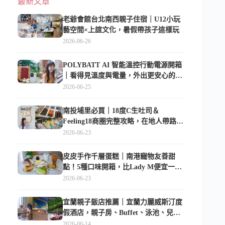
最新文章
老爺會館台北南西親子住宿｜U12小玩
藝空間×上誼文化，暑假帶孩子這樣玩
2026-06-26
POLYBATT AI 智能溫控行動電源開箱
｜看得見溫度與電量，外出更安心的
10000mAh 行動電源
2026-06-25
南投埔里必買｜18度C生吐司＆
Feeling18商圈完整攻略，在地人帶路這
樣逛
2026-06-23
皮皮手作千層蛋糕｜南港寵物友善甜
點！5種口味開箱，比Lady M便宜一半
的台北隱藏版
2026-06-23
宜蘭親子飯店推薦｜宜蘭力麗威斯汀度
假酒店，親子房、Buffet、泳池、兒童
俱樂部超適合放電
2026-06-14