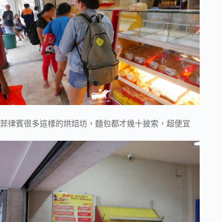
菲律賓很多這樣的烘焙坊，麵包都才幾十披索，超便宜