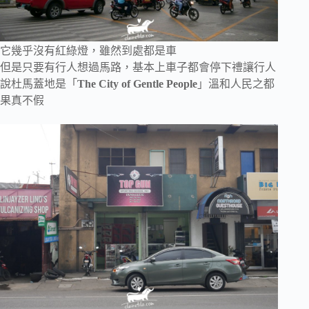
它幾乎沒有紅綠燈，雖然到處都是車
但是只要有行人想過馬路，基本上車子都會停下禮讓行人
說杜馬蓋地是「
The City of Gentle People
」溫和人民之都
果真不假