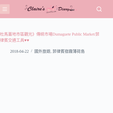
跳
至
主
要
內
容
杜馬蓋地市區觀光》傳統市場Dumaguete Public Market/菲
律賓交通工具♥♥
2018-04-22
國外旅遊
,
菲律賓宿霧薄荷島