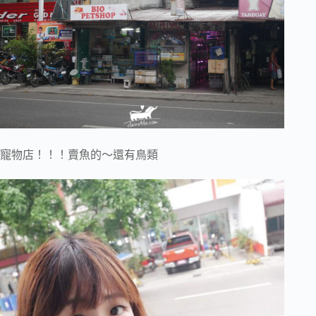
寵物店！！！賣魚的～還有鳥類