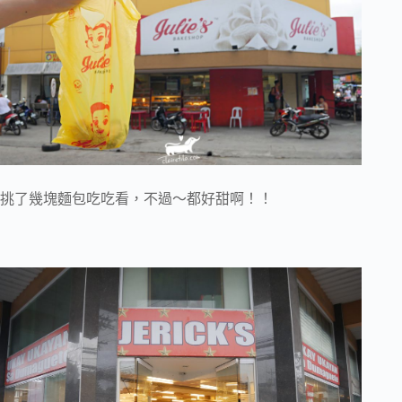
挑了幾塊麵包吃吃看，不過～都好甜啊！！