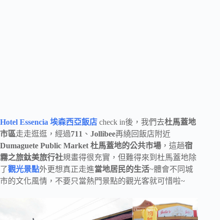
Hotel Essencia 埃森西亞飯店
check in後，我們去
杜馬蓋地
市區
走走逛逛，經過
711
、
Jollibee
再繞回飯店附近
Dumaguete Public Market 杜馬蓋地的公共市場
，這趟
宿
霧之旅鈦美旅行社
規畫得很充實，但難得來到杜馬蓋地除
了
觀光景點
外更想真正走進
當地居民的生活
~體會不同城
市的文化風情，不要只當熱門景點的觀光客就可惜啦~