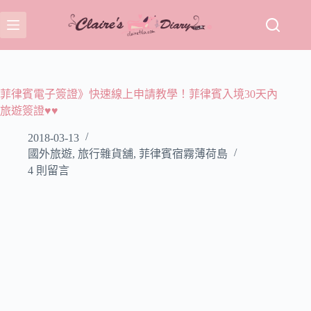
跳
至
主
要
內
容
菲律賓電子簽證》快速線上申請教學！菲律賓入境30天內
旅遊簽證♥♥
2018-03-13
國外旅遊
,
旅行雜貨舖
,
菲律賓宿霧薄荷島
4 則留言