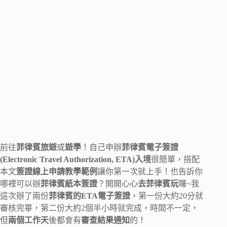
前往
菲律賓旅遊
或
遊學
！自己申辦
菲律賓電子簽證
(Electronic Travel Authorization, ETA)入境
很簡單，搭配
本文
簽證線上申請教學範例
讓你第一次就上手！也告訴你
哪裡可以辦
菲律賓紙本簽證
？開開心心
去菲律賓玩
囉~我
這次辦了兩份
菲律賓的ETA電子簽證
，第一份大約20分就
審核完畢，第二份大約2個半小時就完成，時間不一定，
但
兩個工作天
後都會有
審查結果通知
的！