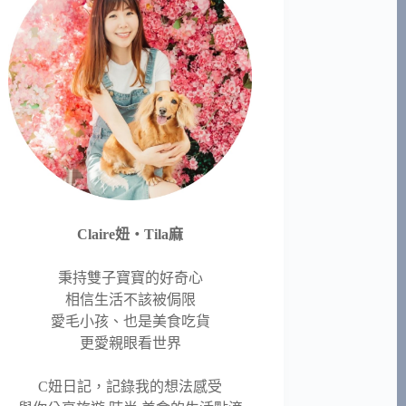
Claire妞‧Tila麻
秉持雙子寶寶的好奇心
相信生活不該被侷限
愛毛小孩、也是美食吃貨
更愛親眼看世界
C妞日記，記錄我的想法感受