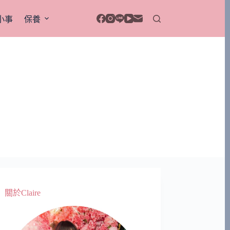
小事
保養
關於Claire