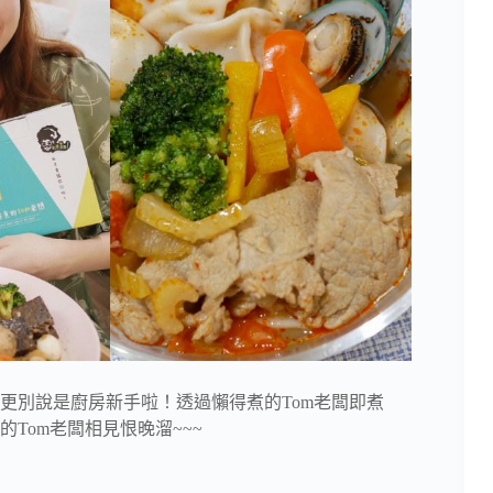
更別說是廚房新手啦！透過懶得煮的Tom老闆即煮
Tom老闆相見恨晚溜~~~