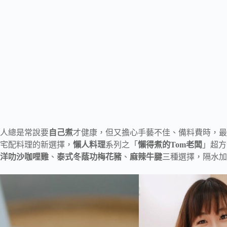
人總是常說要
自己煮
才健康，但又擔心手藝不佳、備料費時，最
宅配料理的新選擇，
懶人料理
系列之「
懶得煮的Tom老闆
」超方
洋叻沙咖哩雞
、
泰式冬蔭功梅花豬
、
麻辣牛腱
三種選擇，隔水加