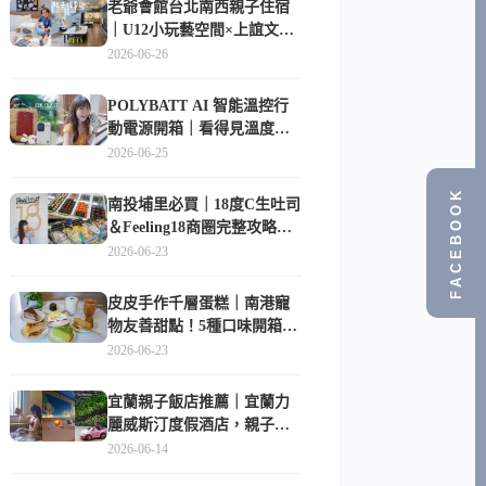
老爺會館台北南西親子住宿
｜U12小玩藝空間×上誼文
化，暑假帶孩子這樣玩
2026-06-26
POLYBATT AI 智能溫控行
動電源開箱｜看得見溫度與
電量，外出更安心的
2026-06-25
10000mAh 行動電源
FACEBOOK
南投埔里必買｜18度C生吐司
＆Feeling18商圈完整攻略，
在地人帶路這樣逛
2026-06-23
皮皮手作千層蛋糕｜南港寵
物友善甜點！5種口味開箱，
比Lady M便宜一半的台北隱
2026-06-23
藏版
宜蘭親子飯店推薦｜宜蘭力
麗威斯汀度假酒店，親子
房、Buffet、泳池、兒童俱樂
2026-06-14
部超適合放電