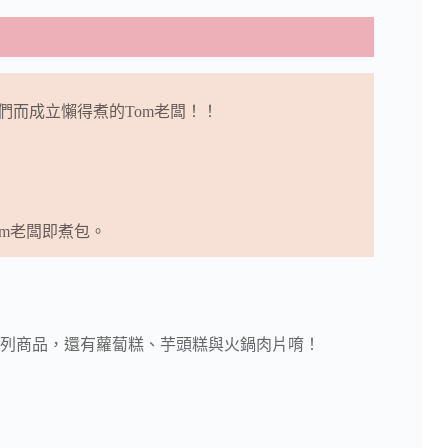
們而成立懶得煮的Tom老闆！！
m老闆即煮包。
列商品，還有蘿蔔糕、芋頭糕與火鍋肉片唷！