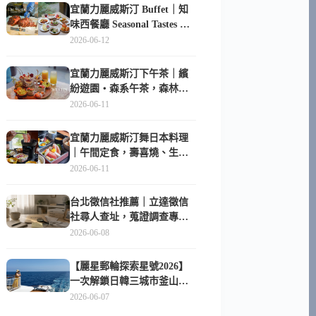
宜蘭力麗威斯汀 Buffet｜知
味西餐廳 Seasonal Tastes 晚
餐早餐吃什麼？
2026-06-12
宜蘭力麗威斯汀下午茶｜繽
紛遊園・森系午茶，森林系
甜點超好拍
2026-06-11
宜蘭力麗威斯汀舞日本料理
｜午間定食，壽喜燒、生魚
片與日式包廂空間
2026-06-11
台北徵信社推薦｜立達徵信
社尋人查址，蒐證調查專家
陪你找回失聯的家人
2026-06-08
【麗星郵輪探索星號2026】
一次解鎖日韓三城市釜山、
長崎、那霸｜餐點升級、表
2026-06-07
演更新、船上慶生超難忘