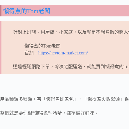
懶得煮的Tom老闆
針對上班族、租屋族、小家庭，以及就是不想煮飯的懶人
懶得煮的Tom老闆
官網：
https://heytom-market.com/
透過輕鬆網路下單，冷凍宅配運送，就能買到懶得煮的To
產品種類多種類，有「懶得煮即煮包」、「懶得煮火鍋湯頭」系
整個就是要你很”懶得煮”~哈哈，都準備好好哩。