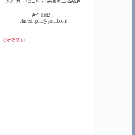
與你分享旅遊.時尚.美食的生活點滴
合作聯繫：
clairetingtila@gmail.com
C妞粉絲頁