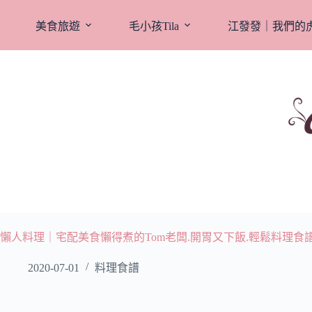
跳
至
美食旅遊
毛小孩Tila
江發發｜我們的
主
要
內
容
懶人料理｜宅配美食懶得煮的Tom老闆.開胃又下飯.輕鬆料理食譜
2020-07-01
料理食譜