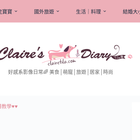
虎寶寶
國外旅遊
生活｜料理
結婚大
好感系影像日常🌈 美食│萌寵│旅遊│居家│時尚
教學♥♥