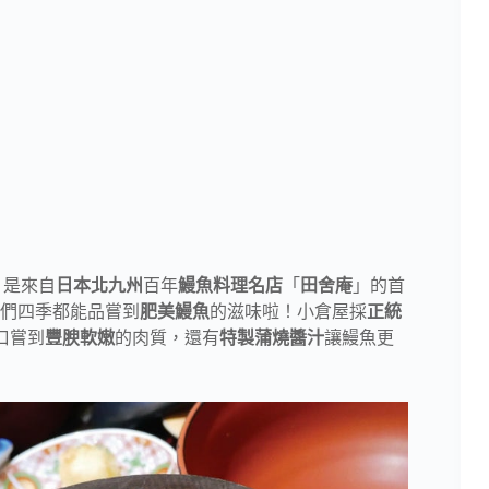
」是來自
日本北九州
百年
鰻魚料理名店
「
田舍庵
」的首
們四季都能品嘗到
肥美鰻魚
的滋味啦！小倉屋採
正統
口嘗到
豐腴軟嫩
的肉質，還有
特製蒲燒醬汁
讓鰻魚更