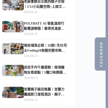
老爺會館台北南西親子住宿
｜U12小玩藝空間×上誼文
化，暑假帶孩子這樣玩
2026-06-26
POLYBATT AI 智能溫控行
動電源開箱｜看得見溫度與
電量，外出更安心的
2026-06-25
10000mAh 行動電源
FACEBOOK
南投埔里必買｜18度C生吐司
＆Feeling18商圈完整攻略，
在地人帶路這樣逛
2026-06-23
皮皮手作千層蛋糕｜南港寵
物友善甜點！5種口味開箱，
比Lady M便宜一半的台北隱
2026-06-23
藏版
宜蘭親子飯店推薦｜宜蘭力
麗威斯汀度假酒店，親子
房、Buffet、泳池、兒童俱樂
2026-06-14
部超適合放電