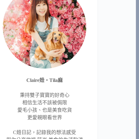
Claire妞‧Tila麻
秉持雙子寶寶的好奇心
相信生活不該被侷限
愛毛小孩、也是美食吃貨
更愛親眼看世界
C妞日記，記錄我的想法感受