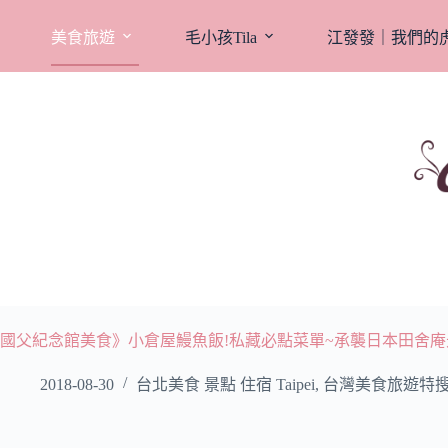
跳
至
美食旅遊
毛小孩Tila
江發發｜我們的
主
要
內
容
國父紀念館美食》小倉屋鰻魚飯!私藏必點菜單~承襲日本田舍庵
2018-08-30
台北美食 景點 住宿 Taipei
,
台灣美食旅遊特