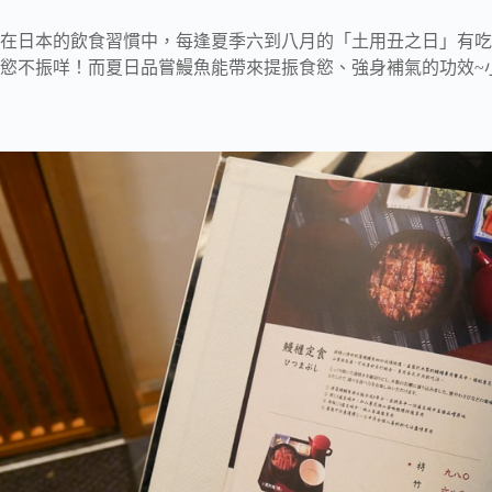
在日本的飲食習慣中，每逢夏季六到八月的「土用丑之日」有吃
慾不振咩！而夏日品嘗鰻魚能帶來提振食慾、強身補氣的功效~