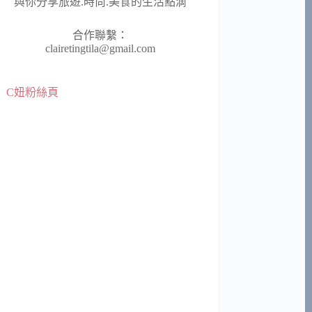
與你分享旅遊.時尚.美食的生活點滴
合作聯繫：
clairetingtila@gmail.com
C妞粉絲頁