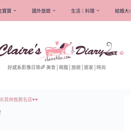
虎寶寶
國外旅遊
生活｜料理
結婚大
好感系影像日常🌈 美食│萌寵│旅遊│居家│時尚
米其林推薦名店♥♥
搜