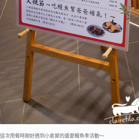
這次用餐時剛好遇到小倉屋的盛夏鰻魚季活動～