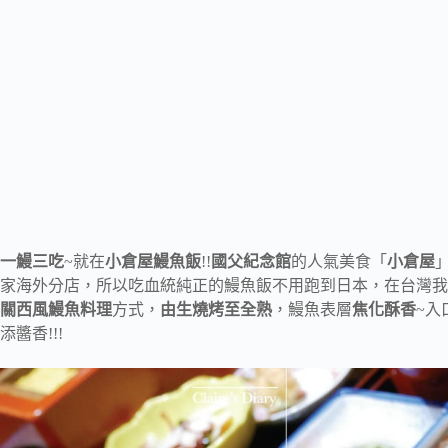
一鰻三吃
~就在
小倉屋鰻魚飯
!!
國父紀念館
的人氣美食「
小倉屋
家海外分店，所以吃血統純正的鰻魚飯不用跑到日本，在台灣我
關西風鰻魚料理
方式，
由生燒烤至全熟
，鰻魚表層
焦化酥香
~入
添醬香!!!