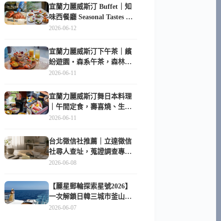
宜蘭力麗威斯汀 Buffet｜知
味西餐廳 Seasonal Tastes 晚
餐早餐吃什麼？
2026-06-12
宜蘭力麗威斯汀下午茶｜繽
紛遊園・森系午茶，森林系
甜點超好拍
2026-06-11
宜蘭力麗威斯汀舞日本料理
｜午間定食，壽喜燒、生魚
片與日式包廂空間
2026-06-11
台北徵信社推薦｜立達徵信
社尋人查址，蒐證調查專家
陪你找回失聯的家人
2026-06-08
【麗星郵輪探索星號2026】
一次解鎖日韓三城市釜山、
長崎、那霸｜餐點升級、表
2026-06-07
演更新、船上慶生超難忘