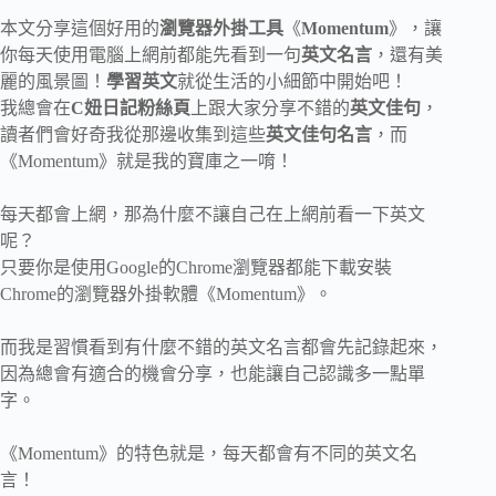
本文分享這個好用的
瀏覽器外掛工具
《
Momentum
》，讓
你每天使用電腦上網前都能先看到一句
英文名言
，還有美
麗的風景圖！
學習英文
就從生活的小細節中開始吧！
我總會在
C妞日記粉絲頁
上跟大家分享不錯的
英文佳句
，
讀者們會好奇我從那邊收集到這些
英文佳句名言
，而
《Momentum》就是我的寶庫之一唷！
每天都會上網，那為什麼不讓自己在上網前看一下英文
呢？
只要你是使用Google的Chrome瀏覽器都能下載安裝
Chrome的瀏覽器外掛軟體《Momentum》。
而我是習慣看到有什麼不錯的英文名言都會先記錄起來，
因為總會有適合的機會分享，也能讓自己認識多一點單
字。
《Momentum》的特色就是，每天都會有不同的英文名
言！