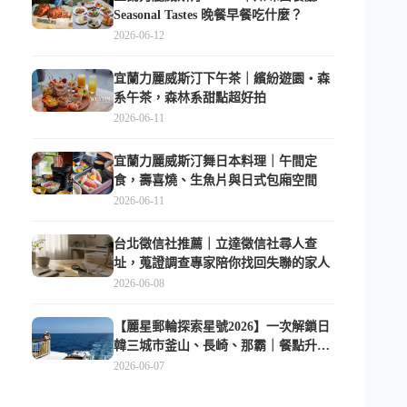
Seasonal Tastes 晚餐早餐吃什麼？
2026-06-12
宜蘭力麗威斯汀下午茶｜繽紛遊園・森
系午茶，森林系甜點超好拍
2026-06-11
宜蘭力麗威斯汀舞日本料理｜午間定
食，壽喜燒、生魚片與日式包廂空間
2026-06-11
台北徵信社推薦｜立達徵信社尋人查
址，蒐證調查專家陪你找回失聯的家人
2026-06-08
【麗星郵輪探索星號2026】一次解鎖日
韓三城市釜山、長崎、那霸｜餐點升
級、表演更新、船上慶生超難忘
2026-06-07