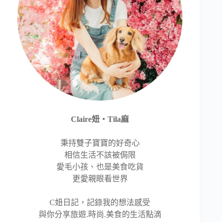
Claire妞‧Tila麻
秉持雙子寶寶的好奇心
相信生活不該被侷限
愛毛小孩、也是美食吃貨
更愛親眼看世界
C妞日記，記錄我的想法感受
與你分享旅遊.時尚.美食的生活點滴