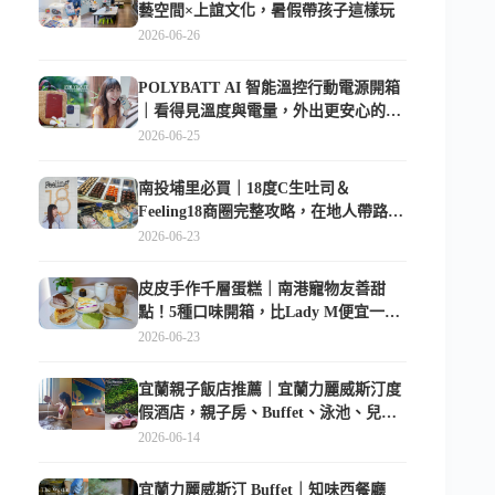
藝空間×上誼文化，暑假帶孩子這樣玩
2026-06-26
POLYBATT AI 智能溫控行動電源開箱
｜看得見溫度與電量，外出更安心的
10000mAh 行動電源
2026-06-25
南投埔里必買｜18度C生吐司＆
Feeling18商圈完整攻略，在地人帶路這
樣逛
2026-06-23
皮皮手作千層蛋糕｜南港寵物友善甜
點！5種口味開箱，比Lady M便宜一半
的台北隱藏版
2026-06-23
宜蘭親子飯店推薦｜宜蘭力麗威斯汀度
假酒店，親子房、Buffet、泳池、兒童
俱樂部超適合放電
2026-06-14
宜蘭力麗威斯汀 Buffet｜知味西餐廳