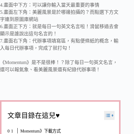
4.畫面中下方：可以讓你輸入當天最重要的事情
5.畫面左下角：美麗風景是於哪邊拍攝的？而點選下方文
字連到原圖庫網站
6.畫面正下方：就是每日一句英文名言啦！滑鼠移過去會
顯示是誰說出這句名言的！
7.畫面右下角：代辦事項填寫區，有點便條紙的概念，輸
入每日代辦事項，完成了就打勾！
《Momentum》是不是很棒！？除了每日一句英文名言，
還可以報氣象、看美麗風景還有紀錄代辦事項！
文章目錄在這兒♥
Momentum》下載方式