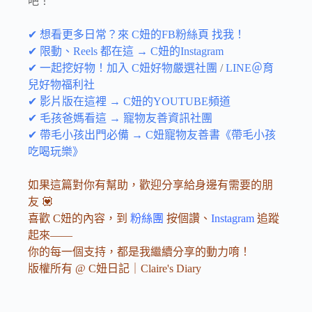
吧！
✔ 想看更多日常？來 C妞的FB粉絲頁 找我！
✔ 限動、Reels 都在這 → C妞的Instagram
✔ 一起挖好物！加入 C妞好物嚴選社團
/
LINE＠育
兒好物福利社
✔ 影片版在這裡 → C妞的YOUTUBE頻道
✔ 毛孩爸媽看這 → 寵物友善資訊社團
✔ 帶毛小孩出門必備 → C妞寵物友善書《帶毛小孩
吃喝玩樂》
如果這篇對你有幫助，歡迎分享給身邊有需要的朋
友 💟
喜歡 C妞的內容，到
粉絲團
按個讚、
Instagram
追蹤
起來——
你的每一個支持，都是我繼續分享的動力唷！
版權所有 @ C妞日記｜Claire's Diary