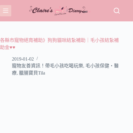
跳
至
主
要
內
容
各縣市寵物絕育補助》狗狗貓咪結紮補助｜毛小孩結紮補
助金♥♥
2019-01-02
寵物友善資訊！帶毛小孩吃喝玩樂
,
毛小孩保健‧醫
療
,
臘腸寶貝Tila