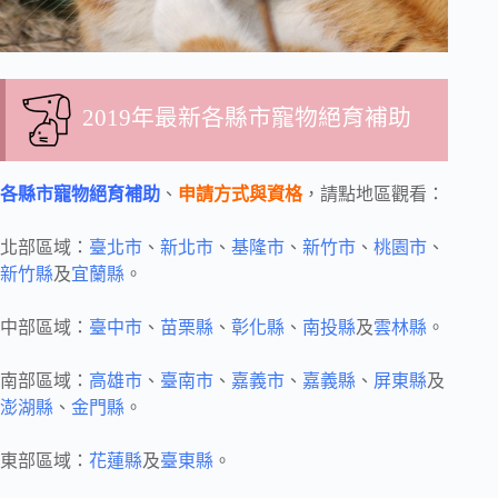
2019年最新各縣市寵物絕育補助
各縣市寵物絕育補助
、
申請方式與資格
，請點地區觀看：
北部區域：
臺北市
、
新北市
、
基隆市
、
新竹市
、
桃園市
、
新竹縣
及
宜蘭縣
。
中部區域：
臺中市
、
苗栗縣
、
彰化縣
、
南投縣
及
雲林縣
。
南部區域：
高雄市
、
臺南市
、
嘉義市
、
嘉義縣
、
屏東縣
及
澎湖縣
、
金門縣
。
東部區域：
花蓮縣
及
臺東縣
。