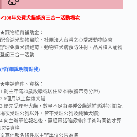
✔108年免費犬貓絕育三合一活動場次
★寵物絕育補助金：
配合湖光動物醫院、社團法人台灣之心愛護動物協會
辦理免費犬貓絕育、動物狂犬病預防注射、晶片植入寵物
登記三合一活動
(#詳細說明請點我)
★申請條件、資格：
1.飼主年滿20歲設籍或居住於本縣(攜帶身分證)
2.6個月以上健康犬貓
3.優先受理母犬貓，數量不足由混種公貓遞補(除特別註記
場次受理公狗以外，皆不受理公狗及純種犬貓)
4.向主辦單位報名後，需經電話確認排序手術時間後才算
取得資格
※其他報名條件以主辦單位公告為準