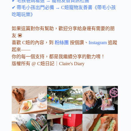
✔ 毛孩爸媽看這 → 寵物友善資訊社團
✔ 帶毛小孩出門必備 → C妞寵物友善書《帶毛小孩
吃喝玩樂》
如果這篇對你有幫助，歡迎分享給身邊有需要的朋
友 💟
喜歡 C妞的內容，到
粉絲團
按個讚、
Instagram
追蹤
起來——
你的每一個支持，都是我繼續分享的動力唷！
版權所有 @ C妞日記｜Claire's Diary