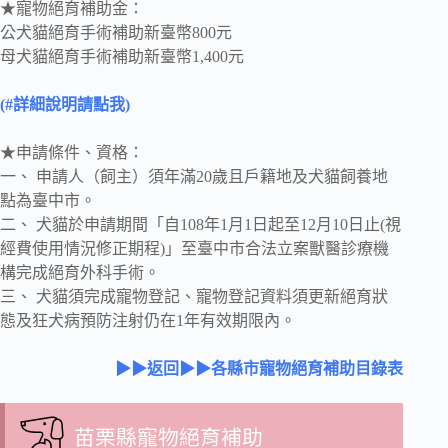
★寵物絕育補助金：
公犬貓絕育手術補助新臺幣800元
母犬貓絕育手術補助新臺幣1,400元
(#詳細說明請點我)
★申請條件、資格：
一、 申請人（飼主）須年滿20歲且戶籍地及犬貓飼養地
點為臺中市。
二、 犬貓於申請期間「自108年1月1日起至12月10日止(視
經費使用情況修正期程)」至臺中市合法立案獸醫診療機
構完成絕育外科手術。
三、 犬貓須完成寵物登記、寵物登記資料須更新絕育狀
態及狂犬病預防注射仍在1年有效期限內。
▶▶返回▶▶各縣市寵物絕育補助目錄表
苗栗縣寵物絕育補助