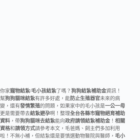
你家
寵物結紮
/
毛小孩結紮
了嗎？
狗狗結紮補助金
資訊！
幫
狗狗貓咪結紮
有許多好處，能
防止生殖器官
未來的病
變，還有
發情繁殖
的問題，如果家中的毛小孩是
一公一母
更是需要帶去
結紮避孕
啊！整理
全台各縣市寵物絕育補助
資料
，帶
狗狗貓咪去結紮
能向
政府請領結紮補助金
！
相關
資格
和
請領方式
請參考本文，毛爸媽、飼主們多加利用
啦！不無小補，但結紮還是要慎選動物醫院與醫師，
毛小