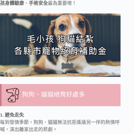
孩身體驗康
、
手術安全
最為重要唷！
狗狗、貓貓絕育好處多
1. 避免走失
每到發情季節，狗狗、貓貓無法抗拒遙遠另一伴的熱情呼
喊，演出離家出走的悲劇。