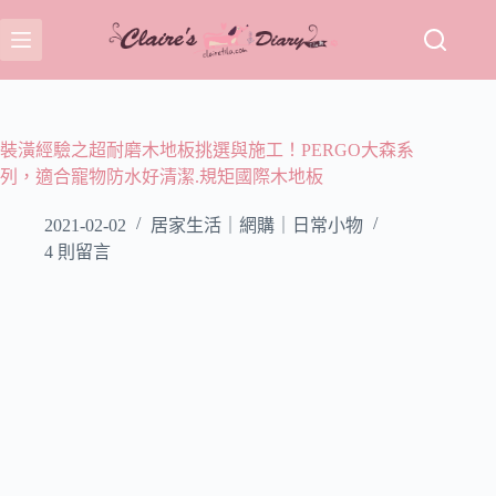
跳
至
主
要
內
容
裝潢經驗之超耐磨木地板挑選與施工！PERGO大森系
列，適合寵物防水好清潔.規矩國際木地板
2021-02-02
居家生活｜網購｜日常小物
4 則留言