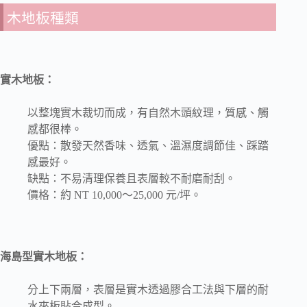
木地板種類
實木地板：
以整塊實木裁切而成，有自然木頭紋理，質感、觸
感都很棒。
優點：散發天然香味、透氣、溫濕度調節佳、踩踏
感最好。
缺點：不易清理保養且表層較不耐磨耐刮。
價格：約 NT 10,000～25,000 元/坪。
海島型實木地板：
分上下兩層，表層是實木透過膠合工法與下層的耐
水夾板貼合成型。