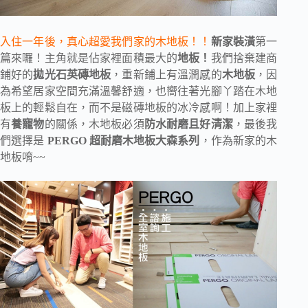
入住一年後，真心超愛我們家的木地板！！
新家裝潢
第一
篇來囉！主角就是佔家裡面積最大的
地板！
我們捨棄建商
鋪好的
拋光石英磚地板
，重新鋪上有溫潤感的
木地板
，因
為希望居家空間充滿溫馨舒適，也嚮往著光腳丫踏在木地
板上的輕鬆自在，而不是磁磚地板的冰冷感啊！加上家裡
有
養寵物
的關係，木地板必須
防水耐磨且好清潔
，最後我
們選擇是
PERGO 超耐磨木地板大森系列
，作為新家的木
地板唷~~