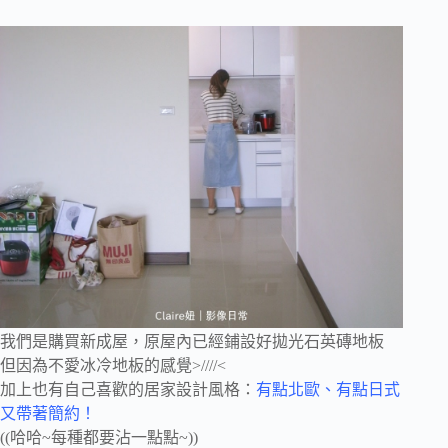
我們是購買新成屋，原屋內已經鋪設好拋光石英磚地板
但因為不愛冰冷地板的感覺>////<
加上也有自己喜歡的居家設計風格：
有點北歐、有點日式
又帶著簡約！
((哈哈~每種都要沾一點點~))