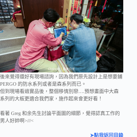
後來覺得還好有現場諮詢，因為我們原先設計上是想要鋪
PERGO 的防水系列或者是森系列而已。
但到現場看過實品後，整個移情別戀….預想畫面中大森
系列的大板更適合我們家，施作起來會更好看！
看著 Greg 和余先生討論平面圖的細節，覺得認真工作的
男人好帥啊>///<
➤點我返回目錄