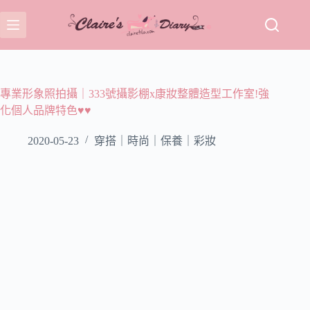
跳
至
主
要
內
容
專業形象照拍攝｜333號攝影棚x康妝整體造型工作室!強
化個人品牌特色♥♥
2020-05-23
穿搭｜時尚｜保養｜彩妝