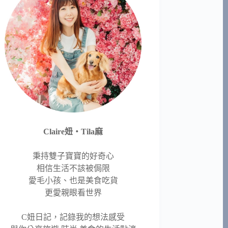
Claire妞‧Tila麻
秉持雙子寶寶的好奇心
相信生活不該被侷限
愛毛小孩、也是美食吃貨
更愛親眼看世界
C妞日記，記錄我的想法感受