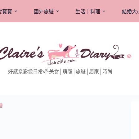
虎寶寶
國外旅遊
生活｜料理
結婚大
好感系影像日常🌈 美食│萌寵│旅遊│居家│時尚
譜