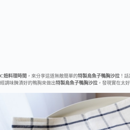
C妞料理時間
，來分享這道無敵簡單的
特製烏魚子鴨胸沙拉
！話
經調味醃漬好的鴨胸來做出
特製烏魚子鴨胸沙拉
，發現實在太好