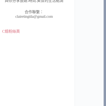
與你分享旅遊.時尚.美食的生活點滴
合作聯繫：
clairetingtila@gmail.com
C妞粉絲頁