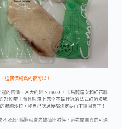
89，這個價錢真的很可以！
的售價一片大約是 NT$600 ，卡馬龍這次和紅花聯
的部位唷！而且味道上完全不輸桂冠的法式紅酒炙鴨
的鴨胸沙拉，我自己吃過後都決定要再下單囤貨了！
來不及殺~鴨胸就會先被抽掉喊停，這次開團真的可遇