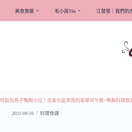
跳
至
美食旅遊
毛小孩Tila
江發發｜我們的
主
要
內
容
特製烏魚子鴨胸沙拉！在家也能享用的豪華早午餐~鴨胸料理食
2021-08-10
料理食譜