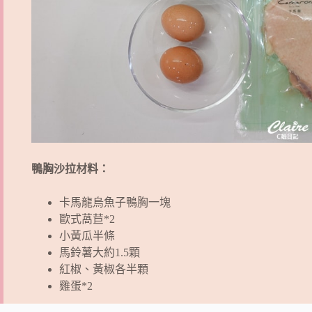
鴨胸沙拉材料：
卡馬龍烏魚子鴨胸一塊
歐式萵苣*2
小黃瓜半條
馬鈴薯大約1.5顆
紅椒、黃椒各半顆
雞蛋*2