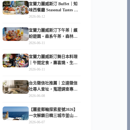
宜蘭力麗威斯汀 Buffet｜知
味西餐廳 Seasonal Tastes 晚
餐早餐吃什麼？
2026-06-12
宜蘭力麗威斯汀下午茶｜繽
紛遊園・森系午茶，森林系
甜點超好拍
2026-06-11
宜蘭力麗威斯汀舞日本料理
｜午間定食，壽喜燒、生魚
片與日式包廂空間
2026-06-11
台北徵信社推薦｜立達徵信
社尋人查址，蒐證調查專家
陪你找回失聯的家人
2026-06-08
【麗星郵輪探索星號2026】
一次解鎖日韓三城市釜山、
長崎、那霸｜餐點升級、表
2026-06-07
演更新、船上慶生超難忘