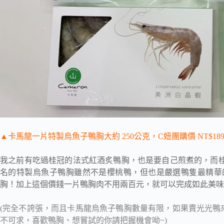
▲卡馬龍一片特製烏魚子鴨胸大約 250公克，C妞團購價 NT$1
我之前有吃過桂冠的法式紅酒炙鴨胸，也是要自己煎煮的，而桂冠
名的特製烏魚子鴨胸雖然不是櫻桃鴨，但也是嚴選鴨隻最精華
胸！加上這個價錢一片鴨胸肉不用兩百元，就可以完成如此美味
(完全不誇張，而且卡馬龍烏魚子鴨胸數量有限，如果賣光光鴨
不可求，喜歡鴨胸、想嘗試的你請把握機會呦~)