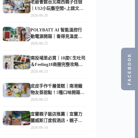
老爺會館台北南西親子住宿
｜U12小玩藝空間×上誼文
化，暑假帶孩子這樣玩
2026-06-26
POLYBATT AI 智能溫控行
動電源開箱｜看得見溫度與
電量，外出更安心的
2026-06-25
10000mAh 行動電源
FACEBOOK
南投埔里必買｜18度C生吐司
＆Feeling18商圈完整攻略，
在地人帶路這樣逛
2026-06-23
皮皮手作千層蛋糕｜南港寵
物友善甜點！5種口味開箱，
比Lady M便宜一半的台北隱
2026-06-23
藏版
宜蘭親子飯店推薦｜宜蘭力
麗威斯汀度假酒店，親子
房、Buffet、泳池、兒童俱樂
2026-06-14
部超適合放電