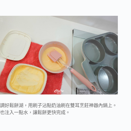
調好鬆餅湖，用刷子沾點奶油刷在雙耳烹飪神器內鍋上。
也注入一點水，讓鬆餅更快完成。