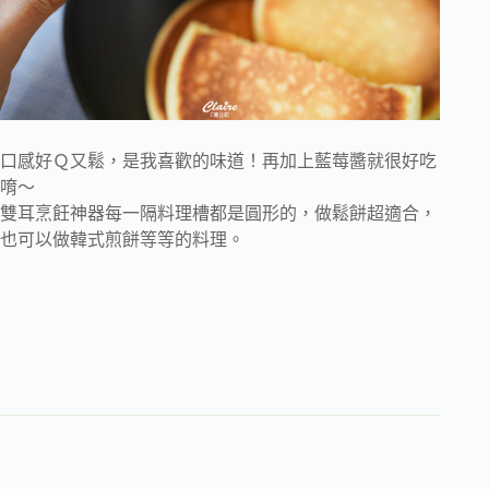
口感好Ｑ又鬆，是我喜歡的味道！再加上藍莓醬就很好吃
唷～
雙耳烹飪神器每一隔料理槽都是圓形的，做鬆餅超適合，
也可以做韓式煎餅等等的料理。