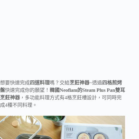
想要快速完成
四道料理
嗎？交給
烹飪神器
~透過
四格煎烤
盤
快速完成你的願望！
韓國Neoflam的Steam Plus Pan雙耳
烹飪神器
，多功能料理方式有4格烹飪槽設計，可同時完
成4種不同料理。