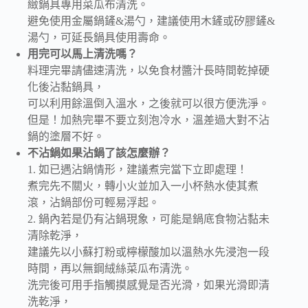
緻鍋具專用菜瓜布清洗。
避免使用金屬鍋鏟&湯勺，建議使用木鏟或矽膠鏟&
湯勺，可延長鍋具使用壽命。
用完可以馬上清洗嗎？
料理完畢請儘速清洗，以免食材醬汁長時間乾掉硬
化後沾黏鍋具，
可以利用餘溫倒入溫水，之後就可以很方便洗淨。
但是！加熱完畢不要立刻泡冷水，溫差過大對不沾
鍋的塗層不好。
不沾鍋如果沾鍋了該怎麼辦？
1. 如已遇沾鍋情形，建議煮完當下立即處理！
煮完先不關火，轉小火並加入一小杯熱水使其煮
滾，沾鍋部份可輕易浮起。
2. 鍋內若是仍有沾鍋現象，可能是鍋底食物沾黏未
清除乾淨，
建議先以小蘇打粉或檸檬酸加以溫熱水先浸泡一段
時間，再以無鋼絨絲菜瓜布清洗。
洗完後可用手指觸摸感覺是否光滑，如果光滑即清
洗乾淨，