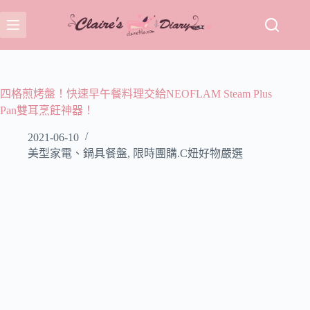
跳
至
主
要
內
容
四格煎烤盤！快速早午餐料理交給NEOFLAM Steam Plus
Pan雙耳烹飪神器！
2021-06-10
美型家電、鍋具餐盤
,
限時團購.C妞好物嚴選