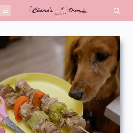
跳
至
主
要
內
容