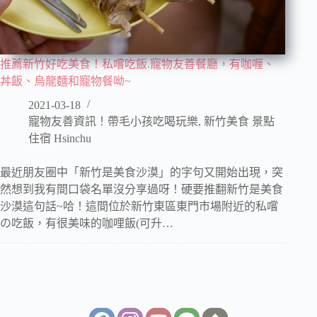
推薦新竹好吃美食！私嚐吃飯.寵物友善餐廳，有咖喱、
丼飯、烏龍麵和寵物餐呦~
2021-03-18
寵物友善資訊！帶毛小孩吃喝玩樂
,
新竹美食 景點
住宿 Hsinchu
最近朋友圈中「新竹是美食沙漠」的字句又開始出現，突
然想到我有間口袋名單沒分享過呀！硬要推翻新竹是美食
沙漠這句話~哈！這間位於新竹東區東門市場附近的私嚐
の吃飯，有很美味的咖哩飯(可升…