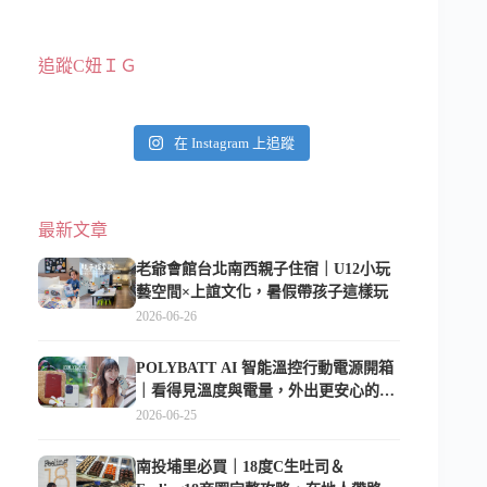
追蹤C妞ＩＧ
在 Instagram 上追蹤
最新文章
老爺會館台北南西親子住宿｜U12小玩
藝空間×上誼文化，暑假帶孩子這樣玩
2026-06-26
POLYBATT AI 智能溫控行動電源開箱
｜看得見溫度與電量，外出更安心的
10000mAh 行動電源
2026-06-25
南投埔里必買｜18度C生吐司＆