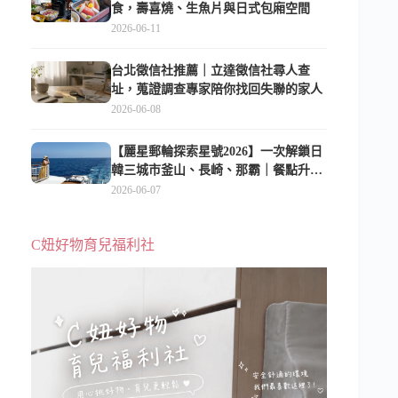
食，壽喜燒、生魚片與日式包廂空間
2026-06-11
台北徵信社推薦｜立達徵信社尋人查
址，蒐證調查專家陪你找回失聯的家人
2026-06-08
【麗星郵輪探索星號2026】一次解鎖日
韓三城市釜山、長崎、那霸｜餐點升
級、表演更新、船上慶生超難忘
2026-06-07
C妞好物育兒福利社