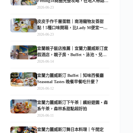
Feeling18商圈完整攻略，在地人帶路這
樣逛
2026-06-23
皮皮手作千層蛋糕｜南港寵物友善甜
點！5種口味開箱，比Lady M便宜一半
的台北隱藏版
2026-06-23
宜蘭親子飯店推薦｜宜蘭力麗威斯汀度
假酒店，親子房、Buffet、泳池、兒童
俱樂部超適合放電
2026-06-14
宜蘭力麗威斯汀 Buffet｜知味西餐廳
Seasonal Tastes 晚餐早餐吃什麼？
2026-06-12
宜蘭力麗威斯汀下午茶｜繽紛遊園・森
系午茶，森林系甜點超好拍
2026-06-11
宜蘭力麗威斯汀舞日本料理｜午間定