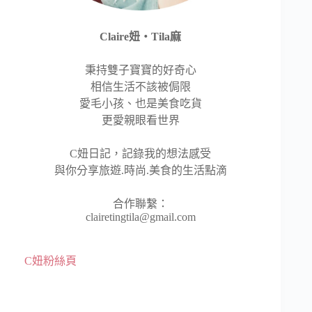
Claire妞‧Tila麻
秉持雙子寶寶的好奇心
相信生活不該被侷限
愛毛小孩、也是美食吃貨
更愛親眼看世界
C妞日記，記錄我的想法感受
與你分享旅遊.時尚.美食的生活點滴
合作聯繫：
clairetingtila@gmail.com
C妞粉絲頁