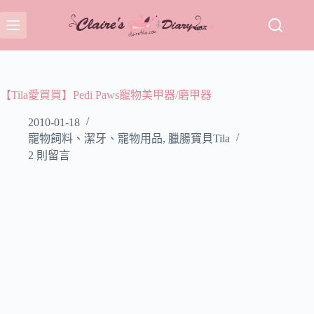
跳
至
主
要
內
容
【Tila愛買買】Pedi Paws寵物美甲器/磨甲器
2010-01-18
寵物飼料、潔牙、寵物用品
,
臘腸寶貝Tila
2 則留言