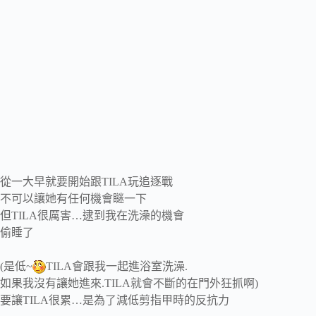
從一大早就要開始跟TILA玩追逐戰
不可以讓她有任何機會瞇一下
但TILA很厲害…逮到我在洗澡的機會
偷睡了
(是低~
TILA會跟我一起進浴室洗澡.
如果我沒有讓她進來.TILA就會不斷的在門外狂抓啊)
要讓TILA很累…是為了減低剪指甲時的反抗力