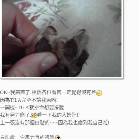
OK~我磨完了!相信各位看官一定覺得沒有差
因為TILA完全不讓我磨啊!
一開機~TILA就拼命想要掙脫
我有努力磨了.
看一下我的大姆指!!
上一張沒有那個白點的~~~因為我也磨到我自己啦!
只能說…它馬力真的很強