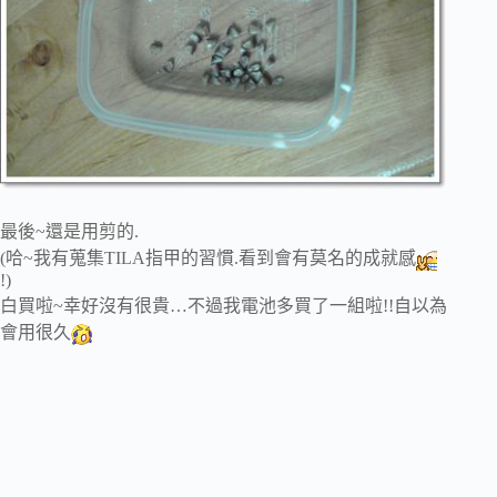
最後~還是用剪的.
(哈~我有蒐集TILA指甲的習慣.看到會有莫名的成就感
!)
白買啦~幸好沒有很貴…不過我電池多買了一組啦!!自以為
會用很久