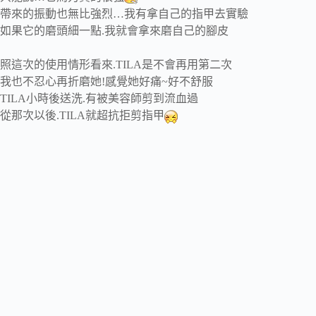
帶來的振動也無比強烈…我有拿自己的指甲去實驗
如果它的磨頭細一點.我就會拿來磨自己的腳皮
照這次的使用情形看來.TILA是不會再用第二次
我也不忍心再折磨她!感覺她好痛~好不舒服
TILA小時後送洗.有被美容師剪到流血過
從那次以後.TILA就超抗拒剪指甲