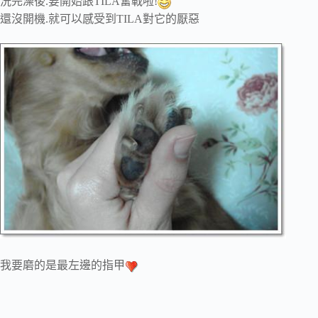
洗完澡後.要開始跟TILA奮戰啦!
還沒開機.就可以感受到TILA對它的厭惡
我要磨的是最左邊的指甲