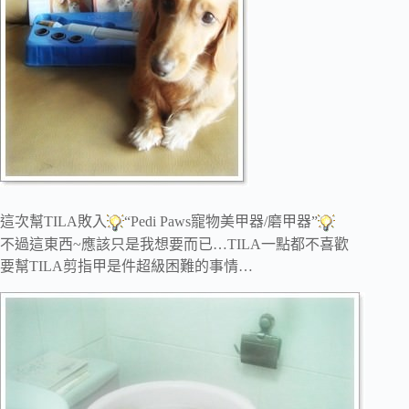
這次幫TILA敗入
“Pedi Paws寵物美甲器/磨甲器”
不過這東西~應該只是我想要而已…TILA一點都不喜歡
要幫TILA剪指甲是件超級困難的事情…