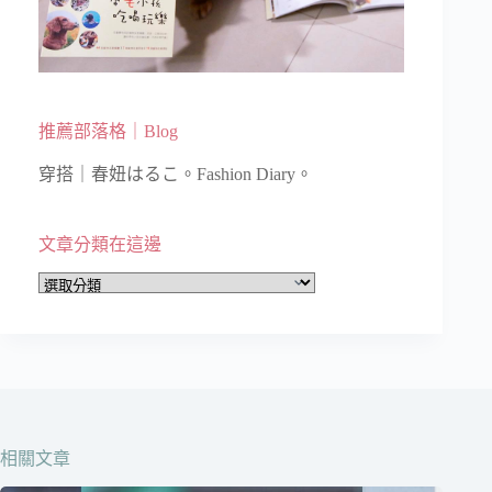
推薦部落格｜Blog
穿搭｜春妞はるこ。Fashion Diary。
文章分類在這邊
文
章
分
類
在
這
邊
相關文章