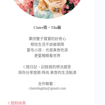
Claire妞‧Tila麻
秉持雙子寶寶的好奇心
相信生活不該被侷限
愛毛小孩、也是美食吃貨
更愛親眼看世界
C妞日記，記錄我的想法感受
與你分享旅遊.時尚.美食的生活點滴
合作聯繫：
clairetingtila@gmail.com
C妞粉絲頁