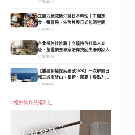
2026-06-11
宜蘭力麗威斯汀舞日本料理｜午間定
食，壽喜燒、生魚片與日式包廂空間
2026-06-11
台北徵信社推薦｜立達徵信社尋人查
址，蒐證調查專家陪你找回失聯的家人
2026-06-08
【麗星郵輪探索星號2026】一次解鎖日
韓三城市釜山、長崎、那霸｜餐點升
級、表演更新、船上慶生超難忘
2026-06-07
C妞好物育兒福利社