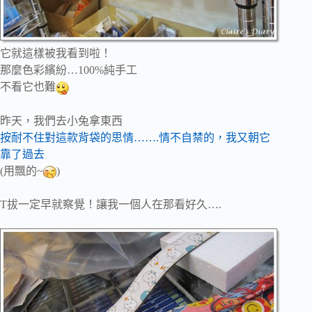
它就這樣被我看到啦！
那麼色彩繽紛…100%純手工
不看它也難
昨天，我們去小兔拿東西
按耐不住對這款背袋的思情…….情不自禁的，我又朝它
靠了過去
(用飄的~
)
T拔一定早就察覺！讓我一個人在那看好久….