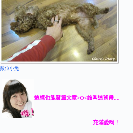
數位小兔
這樣也能發篇文章>O<誰叫這背帶....
充滿愛啊！