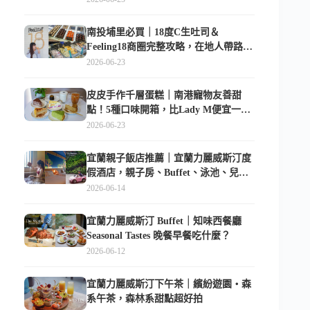
南投埔里必買｜18度C生吐司＆
Feeling18商圈完整攻略，在地人帶路這
樣逛
2026-06-23
皮皮手作千層蛋糕｜南港寵物友善甜
點！5種口味開箱，比Lady M便宜一半
的台北隱藏版
2026-06-23
宜蘭親子飯店推薦｜宜蘭力麗威斯汀度
假酒店，親子房、Buffet、泳池、兒童
俱樂部超適合放電
2026-06-14
宜蘭力麗威斯汀 Buffet｜知味西餐廳
Seasonal Tastes 晚餐早餐吃什麼？
2026-06-12
宜蘭力麗威斯汀下午茶｜繽紛遊園・森
系午茶，森林系甜點超好拍