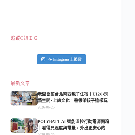
追蹤C妞ＩＧ
在 Instagram 上追蹤
最新文章
老爺會館台北南西親子住宿｜U12小玩
藝空間×上誼文化，暑假帶孩子這樣玩
2026-06-26
POLYBATT AI 智能溫控行動電源開箱
｜看得見溫度與電量，外出更安心的
10000mAh 行動電源
2026-06-25