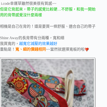
i.code幸運草雖然很美很有質感~~
但是它背起來，帶子的感覺比較硬…不舒服，和我一開始
用的背帶感覺沒什麼兩樣
相機是自己在背的！還是要買一條舒服、適合自己的帶子
Shine Away的長背帶有分兩種，寬和細
我買寬的，
越寬它減壓的效果越好
重點是！
寬、細的價錢相同
~~當然就選擇寬板的啦