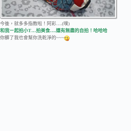
今後，就多多指教啦！阿彩….(噗)
和我ㄧ起拍小T…拍美食….還有無盡的自拍！哈哈哈
你髒了我也會幫你洗乾淨的~~~