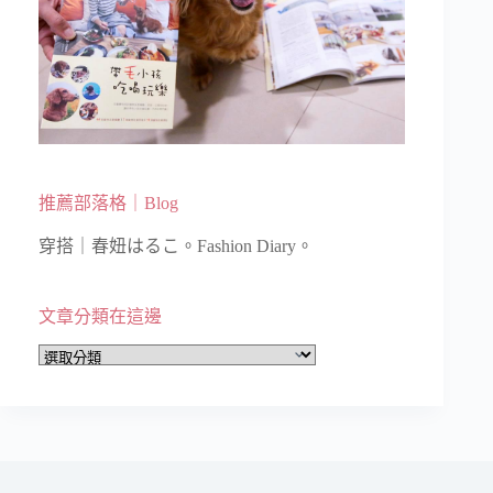
推薦部落格｜Blog
穿搭｜春妞はるこ。Fashion Diary。
文章分類在這邊
文
章
分
類
在
這