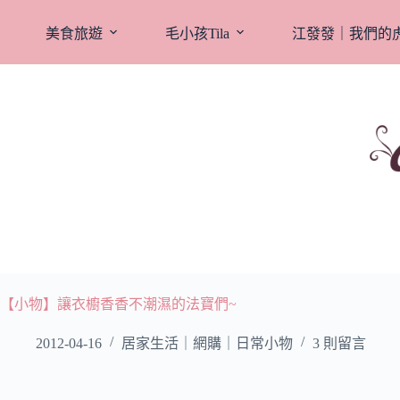
跳
至
美食旅遊
毛小孩Tila
江發發｜我們的
主
要
內
容
【小物】讓衣櫥香香不潮濕的法寶們~
2012-04-16
居家生活｜網購｜日常小物
3 則留言