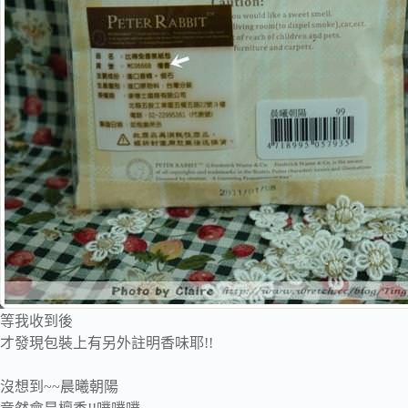
等我收到後
才發現包裝上有另外註明香味耶!!
沒想到~~晨曦朝陽