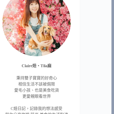
Claire妞‧Tila麻
秉持雙子寶寶的好奇心
相信生活不該被侷限
愛毛小孩、也是美食吃貨
更愛親眼看世界
C妞日記，記錄我的想法感受