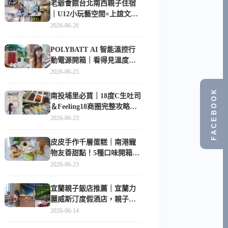
老爺會館台北南西親子住宿
｜U12小玩藝空間×上誼文
化，暑假帶孩子這樣玩
2026-06-26
POLYBATT AI 智能溫控行
動電源開箱｜看得見溫度與
電量，外出更安心的
2026-06-25
10000mAh 行動電源
FACEBOOK
南投埔里必買｜18度C生吐司
＆Feeling18商圈完整攻略，
在地人帶路這樣逛
2026-06-23
皮皮手作千層蛋糕｜南港寵
物友善甜點！5種口味開箱，
比Lady M便宜一半的台北隱
2026-06-23
藏版
宜蘭親子飯店推薦｜宜蘭力
麗威斯汀度假酒店，親子
房、Buffet、泳池、兒童俱樂
2026-06-14
部超適合放電