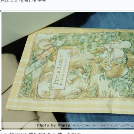
竟然會是檀香!!噗噗噗