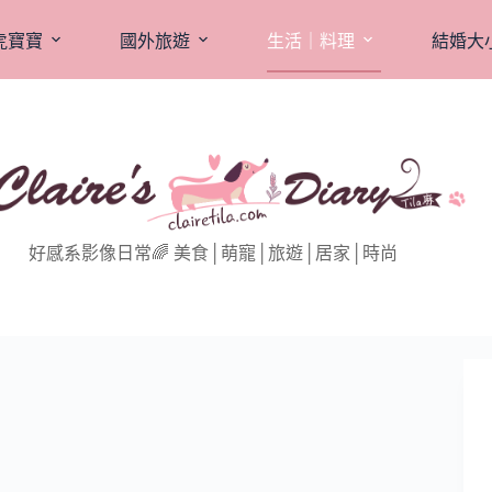
虎寶寶
國外旅遊
生活｜料理
結婚大
好感系影像日常🌈 美食│萌寵│旅遊│居家│時尚