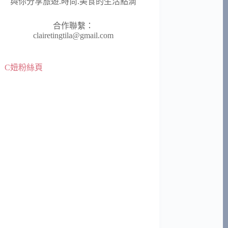
與你分享旅遊.時尚.美食的生活點滴
合作聯繫：
clairetingtila@gmail.com
C妞粉絲頁