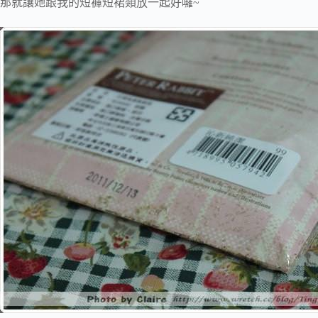
那就讓她跟我的短褲短裙類放一起好囉~