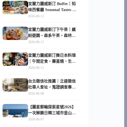
宜蘭力麗威斯汀 Buffet｜知
味西餐廳 Seasonal Tastes 晚
餐早餐吃什麼？
2026-06-12
宜蘭力麗威斯汀下午茶｜繽
紛遊園・森系午茶，森林系
甜點超好拍
2026-06-11
宜蘭力麗威斯汀舞日本料理
｜午間定食，壽喜燒、生魚
片與日式包廂空間
2026-06-11
台北徵信社推薦｜立達徵信
社尋人查址，蒐證調查專家
陪你找回失聯的家人
2026-06-08
【麗星郵輪探索星號2026】
一次解鎖日韓三城市釜山、
長崎、那霸｜餐點升級、表
2026-06-07
演更新、船上慶生超難忘