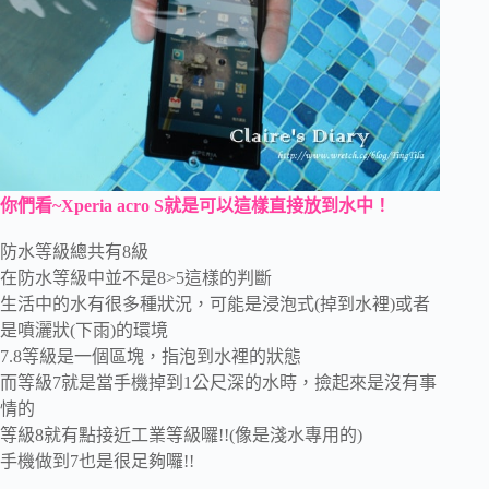
你們看~
Xperia acro S
就是可以這樣直接放到水中！
防水等級總共有8級
在防水等級中並不是8>5這樣的判斷
生活中的水有很多種狀況，可能是浸泡式(掉到水裡)或者
是噴灑狀(下雨)的環境
7.8等級是一個區塊，指泡到水裡的狀態
而等級7就是當手機掉到1公尺深的水時，撿起來是沒有事
情的
等級8就有點接近工業等級囉!!(像是淺水專用的)
手機做到7也是很足夠囉!!