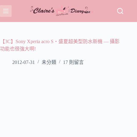
跳
至
主
要
內
容
【3C】Sony Xperia acro S‧盛夏超美型防水新機 — 攝影
功能也很強大啊!
2012-07-31
未分類
17 則留言