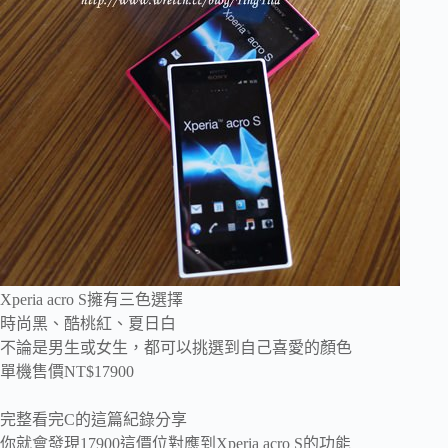
Xperia acro S擁有三色選擇
時尚黑、酷桃紅、夏日白
不論是男生或女生，都可以挑選到自己喜愛的顏色
單機售價NT$17900
完整看完C的這篇紀錄分享
你就會發現17900這價位對應到
Xperia acro S的功能