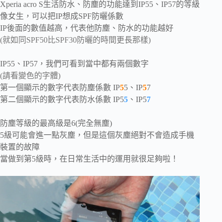
Xperia acro S
生活防水、防塵的功能達到
IP55、IP57的等級
像女生，可以把IP想成SPF防曬係數
IP後面的數值越高，代表他防塵、防水的功能越好
(就如同SPF50比SPF30防曬的時間更長那樣)
IP55、IP57，我們可看到當中都有兩個數字
(請看變色的字體)
第一個顯示的數字代表防塵係數 IP
5
5、IP
5
7
第二個顯示的數字代表防水係數 IP5
5
、IP5
7
防塵等級的最高級是6(完全無塵)
5級可能會進一點灰塵，但是這個灰塵絕對不會造成手機
裝置的故障
當做到第5級時，在日常生活中的運用就很足夠啦！