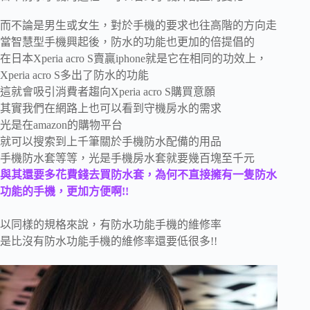
而不論是男生或女生，對於手機的要求也往高階的方向走
當智慧型手機興起後，防水的功能也更加的倍提倡的
在日本
Xperia acro S
賣贏iphone就是它在相同的功效上，
Xperia acro S
多出了防水的功能
這就會吸引消費者趨向
Xperia acro S
購買意願
其實我們在網路上也可以看到守機房水的需求
光是在amazon的購物平台
就可以搜索到上千筆關於手機防水配備的用品
手機防水套等等，光是手機房水套就要幾百塊至千元
與其還要多花費錢去買防水套，為何不直接擁有一隻防水
功能的手機，更加方便啊!!
以同樣的規格來說，有防水功能手機的維修率
是比沒有防水功能手機的維修率還要低很多!!