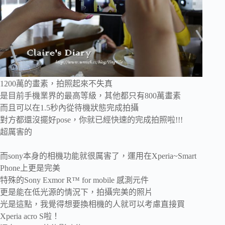
1200萬的畫素，拍照起來不失真
是目前手機業界的最高等級，其他都只有800萬畫素
而且可以在1.5秒內從待機狀態完成拍攝
對方都還沒擺好pose，你就已經快速的完成拍照啦!!!
超厲害的
而sony本身的相機功能就很厲害了，運用在
Xperia~Smart
Phone上更是完美
特殊的Sony Exmor R™ for mobile 感測元件
更是能在低光源的情況下，拍攝完美的照片
光是這點，我覺得想要換相機的人就可以考慮直接買
Xperia acro S啦！