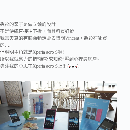
襯衫的嶺子是做立領的設計
不是傳統直接往下折，而且料質好挺
我當天真的有股衝動想要去請問
Vincent，襯衫在哪買
的….
但明明主角就是
Xperia acro S啊!
所以我就奮力的把”襯衫求知慾”壓到心裡最底層~
專注我的心思在
Xperia acro S上!!