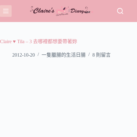
跳
至
主
要
內
容
Claire ♥ Tila – 3 去哪裡都想要帶著妳
2012-10-20
一隻臘腸的生活日腸
8 則留言