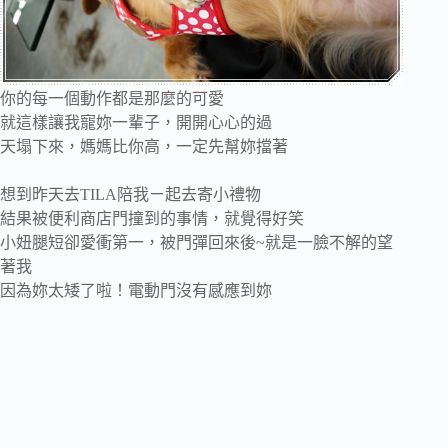
你的每一個動作都是那麼的可愛
就這樣讓我寵妳一輩子，開開心心的過
天塌下來，媽媽比你高，一定先幫妳擋著
想到昨天去TILA陪我ㄧ起去寄小禮物
結果被便利商店門撞到的事情，就覺得好笑
小妞腿短卻愛衝第一，被門彈回來後~就是一臉不解的望
著我
因為妳太矮了啦！電動門沒有感應到妳