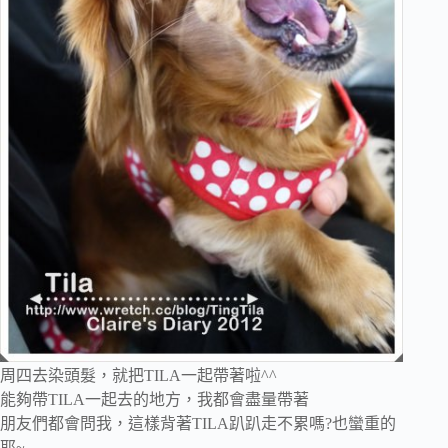
周四去染頭髮，就把TILA一起帶著啦^^
能夠帶TILA一起去的地方，我都會盡量帶著
朋友們都會問我，這樣背著TILA趴趴走不累嗎?也蠻重的
耶~