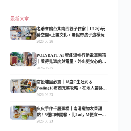
最新文章
老爺會館台北南西親子住宿｜U12小玩
藝空間×上誼文化，暑假帶孩子這樣玩
2026-06-26
POLYBATT AI 智能溫控行動電源開箱
｜看得見溫度與電量，外出更安心的
10000mAh 行動電源
2026-06-25
南投埔里必買｜18度C生吐司＆
Feeling18商圈完整攻略，在地人帶路這
樣逛
2026-06-23
皮皮手作千層蛋糕｜南港寵物友善甜
點！5種口味開箱，比Lady M便宜一半
的台北隱藏版
2026-06-23