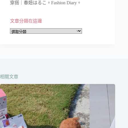
穿搭｜春妞はるこ。Fashion Diary。
文章分類在這邊
文
章
分
類
在
這
邊
相關文章