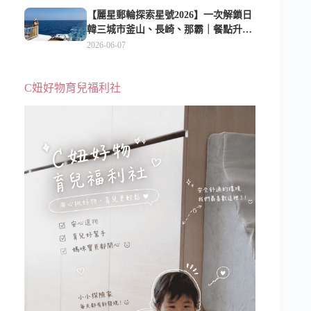
【麗星郵輪探索星號2026】一次解鎖日
韓三城市釜山、長崎、那霸｜餐點升
級、表演更新、船上慶生超難忘
2026-06-07
C妞好物育兒福利社