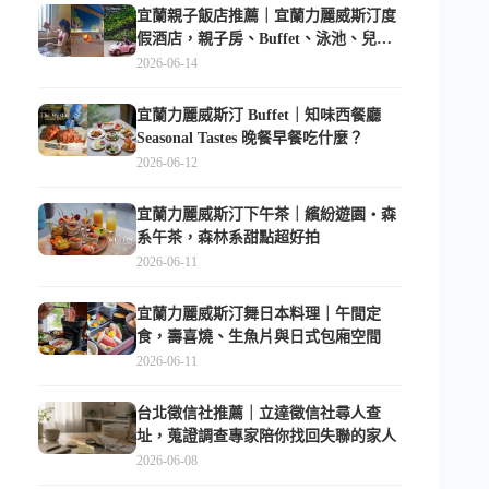
宜蘭親子飯店推薦｜宜蘭力麗威斯汀度
假酒店，親子房、Buffet、泳池、兒童
俱樂部超適合放電
2026-06-14
宜蘭力麗威斯汀 Buffet｜知味西餐廳
Seasonal Tastes 晚餐早餐吃什麼？
2026-06-12
宜蘭力麗威斯汀下午茶｜繽紛遊園・森
系午茶，森林系甜點超好拍
2026-06-11
宜蘭力麗威斯汀舞日本料理｜午間定
食，壽喜燒、生魚片與日式包廂空間
2026-06-11
台北徵信社推薦｜立達徵信社尋人查
址，蒐證調查專家陪你找回失聯的家人
2026-06-08