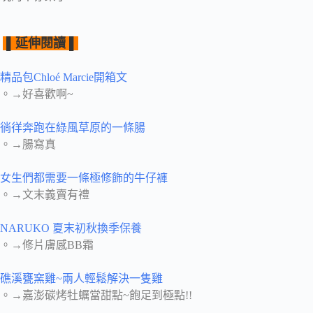
▌
延伸閱讀 ▌
精品包Chloé Marcie開箱文
。→好喜歡啊~
徜徉奔跑在綠風草原的一條腸
。→腸寫真
女生們都需要一條極修飾的牛仔褲
。→文末義賣有禮
NARUKO 夏末初秋換季保養
。→修片膚感BB霜
礁溪甕窯雞~兩人輕鬆解決一隻雞
。→嘉澎碳烤牡蠣當甜點~飽足到極點!!