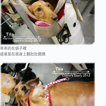
乖乖的在袋子裡
或者是在我身上翻肚肚撒嬌