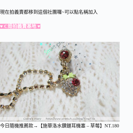
現在拍義賣都移到這個社團囉~可以點名稱加入
♥
C妞拍義賣基地
♥
今日隨機推薦款→
【施華洛水鑚鏈耳機塞 – 草莓】NT.180