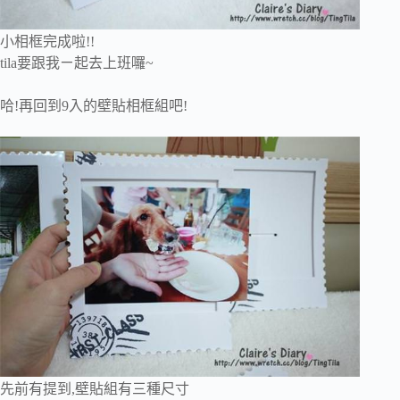
小相框完成啦!!
tila要跟我ㄧ起去上班囉~
哈!再回到9入的壁貼相框組吧!
先前有提到,壁貼組有三種尺寸