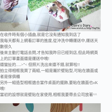
在收件時有個小插曲,就是它沒有通知我到店了
我每天都有上網看訂單的進度,從沖洗中轉運送中,運送天
數很久
後來主動打電話去問,才告知我昨日已經到店,但此時網頁
上的訂單畫面還是運送中唷!
還蠻扯的….>”< 但照片洗出來還不錯,就算啦!!
拍立得相框我買了兩組,一組是屬於壁貼型,可粘在牆面或
者是傢俱櫃
另外一組造型相框適合當作桌面的擺飾,要粘在牆面也oK
唷!
當初的設想就是壁貼在家使用,相框我要帶去公司放著^^