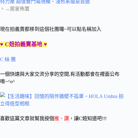
特力屋 超值雙門電視櫃‧淺色系還是首選
。→居家佈置
現在拍義賣都移到這個社團囉~可以點名稱加入
♥ C妞拍義賣基地 ♥
C 絲 團
一個快速與大家交流分享的空間,有活動都會在裡面公布
唷~^o^
喜歡這篇文章就幫我按個
推
、
讚
，讓C妞知道吧!!!