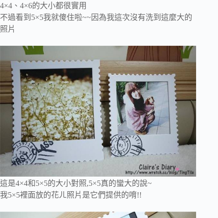
4×4、4×6的大小都很實用
不過看到5×5我就傻住啦~~因為我這次沒有洗到這麼大的
照片
這是4×4和5×5的大小對照,5×5真的蠻大的說~
我5×5裡面放的花ㄦ照片是它們提供的唷!!