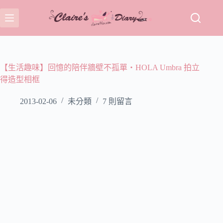
跳
至
主
要
內
容
【生活趣味】回憶的陪伴牆壁不孤單‧HOLA Umbra 拍立
得造型相框
2013-02-06
未分類
7 則留言