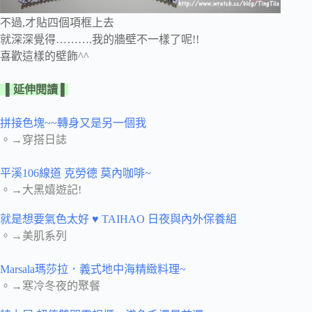
不過,才貼四個項框上去
就深深覺得……….我的牆壁不一樣了呢!!
喜歡這樣的壁飾^^
▌
延伸閱讀 ▌
拼接色塊~~轉身又是另一個我
。→穿搭日誌
平溪106線道 克勞德 莫內咖啡~
。→大黑嬉遊記!
就是想要氣色太好 ♥ TAIHAO 日夜與內外保養組
。→美肌系列
Marsala瑪莎拉．義式地中海精緻料理~
。→寒冷冬夜的聚餐