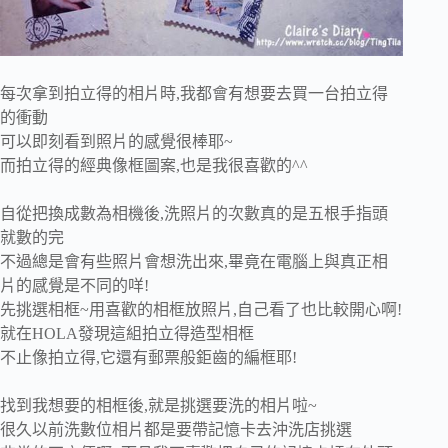
每次拿到拍立得的相片時,我都會有想要去買一台拍立得
的衝動
可以即刻看到照片的感覺很棒耶~
而拍立得的經典像框圖案,也是我很喜歡的^^
自從把換成數為相機後,洗照片的次數真的是五根手指頭
就數的完
不過總是會有些照片會想洗出來,畢竟在電腦上與真正相
片的感覺是不同的咩!
先挑選相框~用喜歡的相框放照片,自己看了也比較開心啊!
就在HOLA發現這組拍立得造型相框
不止像拍立得,它還有郵票般鉅齒的編框耶!
找到我想要的相框後,就是挑選要洗的相片啦~
很久以前洗數位相片都是要帶記憶卡去沖洗店挑選