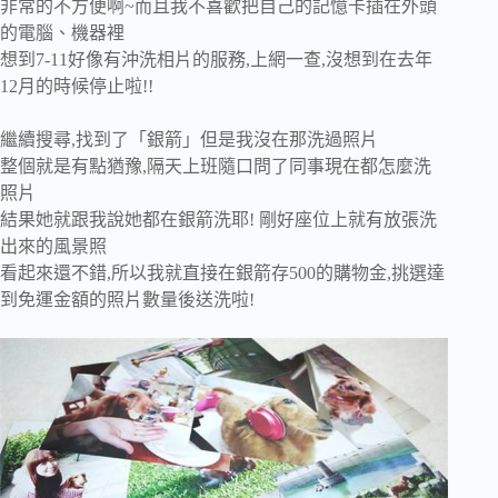
非常的不方便啊~而且我不喜歡把自己的記憶卡插在外頭
的電腦、機器裡
想到7-11好像有沖洗相片的服務,上網一查,沒想到在去年
12月的時候停止啦!!
繼續搜尋,找到了「銀箭」但是我沒在那洗過照片
整個就是有點猶豫,隔天上班隨口問了同事現在都怎麼洗
照片
結果她就跟我說她都在銀箭洗耶! 剛好座位上就有放張洗
出來的風景照
看起來還不錯,所以我就直接在銀箭存500的購物金,挑選達
到免運金額的照片數量後送洗啦!