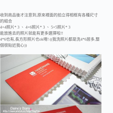
收到商品後才注意到,原來裡面的拍立得相框有各種尺寸
的組合
4×4照片* 3 、 4×6照片* 3 、 5×5照片* 3
能放進去的照片就能有更多選擇啦!!
4*6也有,長方形照片也ok唷! ((我洗照片都是洗4*6居多,整
個很貼近我心))