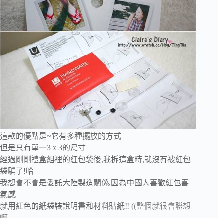
這款的優點是~它有多種擺放的方式
但是只有單一3 x 3的尺寸
經過剛剛禮盒組裡的紅包袋後,我拆這盒時,就沒有被紅包
袋騙了!哈
我想會不會是委託大陸製造關係,因為中國人喜歡紅包喜
氣感
就用紅色的紙袋裝說明書和材料貼紙!!
((整個就很會聯想
啊