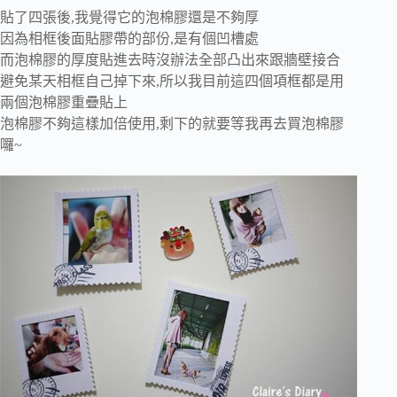
貼了四張後,我覺得它的泡棉膠還是不夠厚
因為相框後面貼膠帶的部份,是有個凹槽處
而泡棉膠的厚度貼進去時沒辦法全部凸出來跟牆壁接合
避免某天相框自己掉下來,所以我目前這四個項框都是用
兩個泡棉膠重疊貼上
泡棉膠不夠這樣加倍使用,剩下的就要等我再去買泡棉膠
囉~