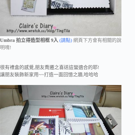
Umbra 拍立得造型相框 9入
(請點)
網頁下方會有相關的說
明唷!
很有禮盒的感覺,朋友喬遷之喜送這蠻適合的耶!
讓朋友裝飾新家用~~打造一面回憶之牆,哈哈哈