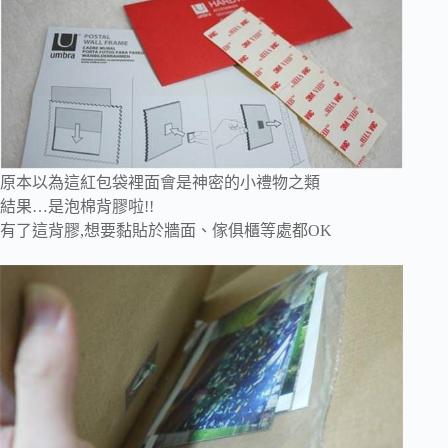
原本以為這紅包袋裡面會是神密的小禮物之類
結果…是泡棉背膠啦!!
有了這背膠,想要黏貼於牆面、傢俱櫃等處都OK