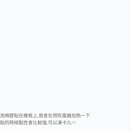
泡棉膠貼在橡框上,我會在用吹風機加熱一下
貼的時候黏性會比較強,可以凍卡九^^