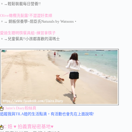
。→輕鬆裝載每日營養!!
Olive橄欖洗髮露!不澀澀好柔順
。→ 銅板保養學~屈臣氏Naturals by Watsons‧
愛迪生聰明筷餐具組~練習拿筷子
。→兒童餐具!!
小孩都喜歡的湯瑪士
Claire's Diary粉絲頁
追蹤我與TILA妞的生活點滴，有活動也會先在上面說唷!
C 妞 ♥ 拍義賣秘密基地♥