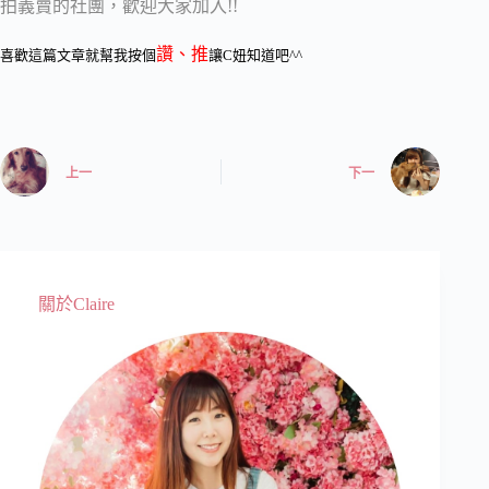
拍義賣的社團，歡迎大家加入!!
讚、推
喜歡這篇文章就幫我按個
讓C妞知道吧^^
上一
下一
關於Claire