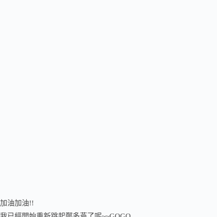
加油加油!!
我已經開始重新跳起鄭多燕了呢~~GOGO