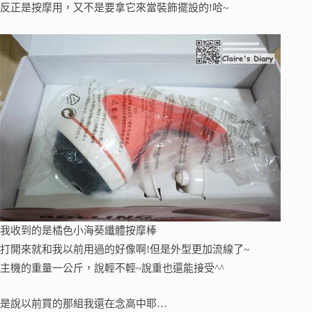
反正是按摩用，又不是要拿它來當裝飾擺設的!哈~
我收到的是橘色小海葵纖體按摩棒
打開來就和我以前用過的好像啊!但是外型更加流線了~
主機的重量一公斤，說輕不輕~說重也還能接受^^
是說以前買的那組我還在念高中耶…