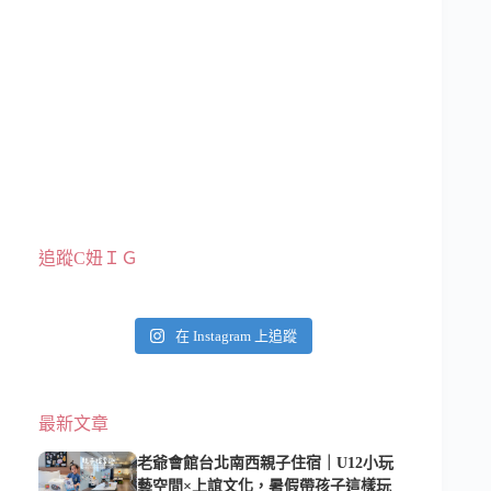
追蹤C妞ＩＧ
在 Instagram 上追蹤
最新文章
老爺會館台北南西親子住宿｜U12小玩
藝空間×上誼文化，暑假帶孩子這樣玩