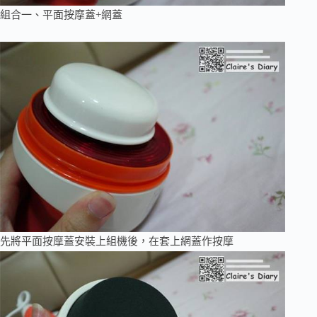
組合一、平面按摩蓋+網蓋
先將平面按摩蓋安裝上組機後，在套上網蓋作按摩