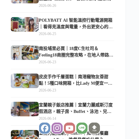
2026-06-26
POLYBATT AI 智能溫控行動電源開箱
｜看得見溫度與電量，外出更安心的
10000mAh 行動電源
2026-06-25
南投埔里必買｜18度C生吐司＆
Feeling18商圈完整攻略，在地人帶路這
樣逛
2026-06-23
皮皮手作千層蛋糕｜南港寵物友善甜
點！5種口味開箱，比Lady M便宜一半
的台北隱藏版
2026-06-23
宜蘭親子飯店推薦｜宜蘭力麗威斯汀度
假酒店，親子房、Buffet、泳池、兒童
俱樂部超適合放電
2026-06-14
TOP
宜蘭力麗威斯汀 Buffet｜知味西餐廳