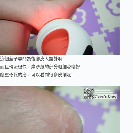
這個蓋子專門為後腳皮人設計啊!
而且轉速很快，摩沙紙的部分粗細嘟嘟好
腳壓乾乾的磨，可以看到很多皮削呢….