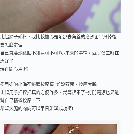
比起網子耗材，我比較擔心是足部去角蓋的磨沙面平滑掉後
要怎麼處理…
自己買磨沙紙貼不知道可不可以~未來的事情，就等發生時在
想好了
現在開心用!哈
多用途的小海葵纖體按摩棒~鬆鬆頸間、按摩大腿
比起用手捏捏捏真的方便許多，就算很累了~打開電源也是能
幫自己稍微按摩一下
希望大腿的肉肉可以早日雕塑成功啊!!