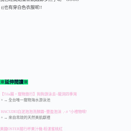
((也有穿白色衣服呢!!
※延伸閱讀※
【Tila腸‧寵物旅行】狗狗游泳去~龍洞四季灣
。→ 全台唯一寵物海水游泳池
HACUDEI白泥泡泡洗顏霜~豐盈泡沫╭♬°小禮物唷!
。→ 來自帛琉的天然美肌獻禮
美國OSTER隨行杯果汁機-粉漾蜜桃紅