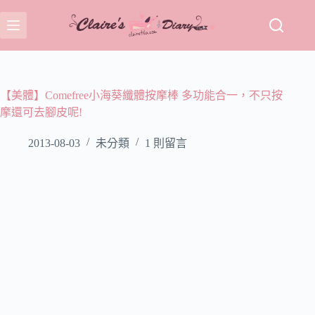
跳
至
主
要
內
容
【美體】Comefree小海葵纖體按摩棒 多功能合一，不只按
摩還可去腳皮呢!
2013-08-03
未分類
1 則留言