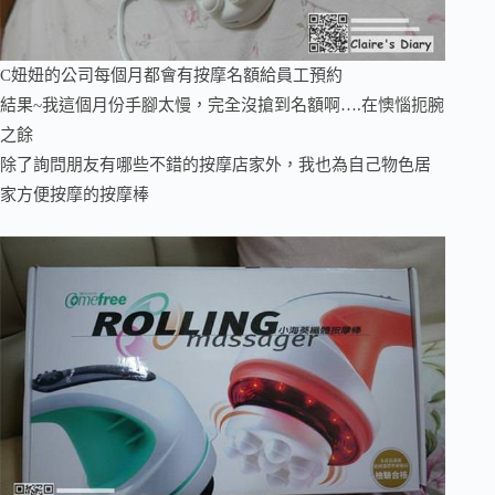
C妞妞的公司每個月都會有按摩名額給員工預約
結果~我這個月份手腳太慢，完全沒搶到名額啊….在懊惱扼腕
之餘
除了詢問朋友有哪些不錯的按摩店家外，我也為自己物色居
家方便按摩的按摩棒