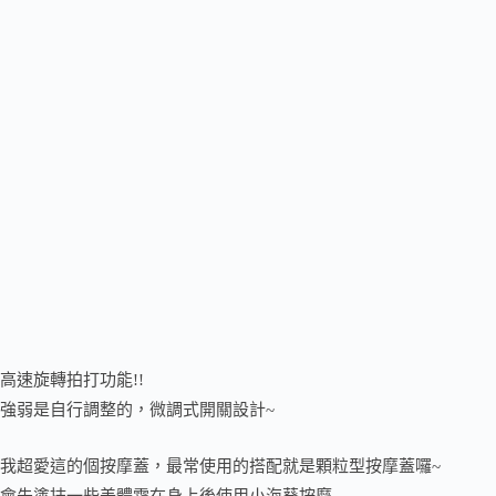
高速旋轉拍打功能!!
強弱是自行調整的，微調式開關設計~
我超愛這的個按摩蓋，最常使用的搭配就是顆粒型按摩蓋囉~
會先塗抹一些美體霜在身上後使用小海葵按摩