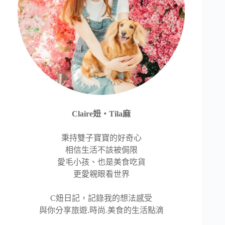
Claire妞‧Tila麻
秉持雙子寶寶的好奇心
相信生活不該被侷限
愛毛小孩、也是美食吃貨
更愛親眼看世界
C妞日記，記錄我的想法感受
與你分享旅遊.時尚.美食的生活點滴