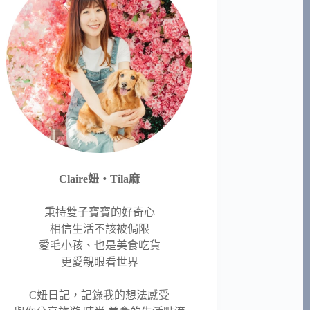
Claire妞‧Tila麻
秉持雙子寶寶的好奇心
相信生活不該被侷限
愛毛小孩、也是美食吃貨
更愛親眼看世界
C妞日記，記錄我的想法感受