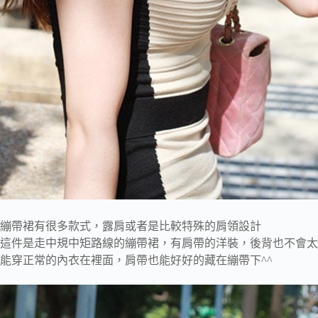
繃帶裙有很多款式，露肩或者是比較特殊的肩領設計
這件是走中規中矩路線的繃帶裙，有肩帶的洋裝，後背也不會太
能穿正常的內衣在裡面，肩帶也能好好的藏在繃帶下^^