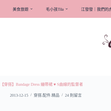
跳
至
美食旅遊
毛小孩Tila
江發發｜我們的
主
要
內
容
【穿搭】Bandage Dress 繃帶裙 ♥ S曲線的監督者
2013-12-15
穿搭.配件.精品
24 則留言