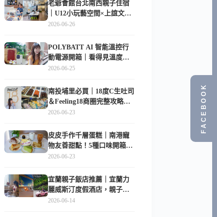
老爺會館台北南西親子住宿
｜U12小玩藝空間×上誼文
化，暑假帶孩子這樣玩
2026-06-26
POLYBATT AI 智能溫控行
動電源開箱｜看得見溫度與
電量，外出更安心的
2026-06-25
10000mAh 行動電源
FACEBOOK
南投埔里必買｜18度C生吐司
＆Feeling18商圈完整攻略，
在地人帶路這樣逛
2026-06-23
皮皮手作千層蛋糕｜南港寵
物友善甜點！5種口味開箱，
比Lady M便宜一半的台北隱
2026-06-23
藏版
宜蘭親子飯店推薦｜宜蘭力
麗威斯汀度假酒店，親子
房、Buffet、泳池、兒童俱樂
2026-06-14
部超適合放電