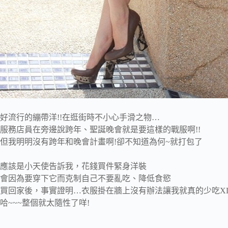
好流行的繃帶洋!!在逛街時不小心手滑之物…
服務店員在旁邊說跨年、聖誕晚會就是要這樣的戰服啊!!
但我明明沒有跨年和晚會計畫啊!卻不知道為何~就打包了
應該是小天使告訴我，花錢買件緊身洋裝
會因為要穿下它而克制自己不要亂吃、降低食慾
買回家後，事實證明…衣服掛在牆上沒有辦法讓我就真的少吃X
哈~~~整個就太隨性了咩!