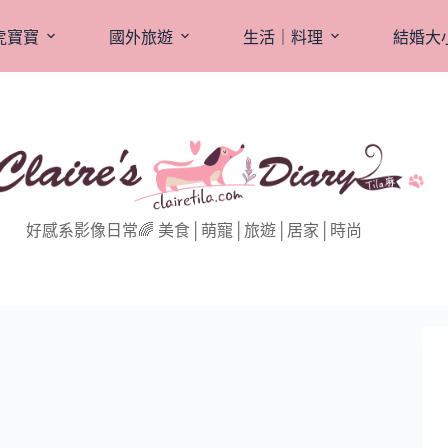
虎寶寶
國外旅遊
生活｜料理
結婚大
好感系影像日常🌈 美食│萌寵│旅遊│居家│時尚