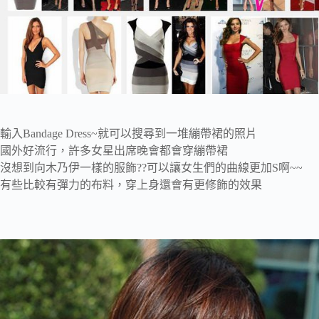
輸入Bandage Dress~就可以搜尋到一堆繃帶裙的照片
國外好流行，許多女星出席晚會都會穿繃帶裙
沒想到向木乃伊一樣的服飾??可以讓女生們的曲線更加S啊~~
有些比較有彈力的布料，穿上身還會有更修飾的效果