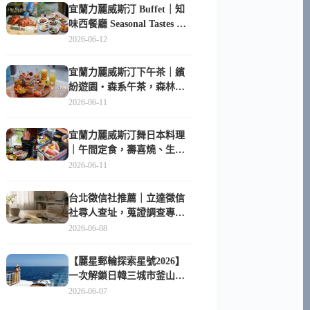
宜蘭力麗威斯汀 Buffet｜知
味西餐廳 Seasonal Tastes 晚
餐早餐吃什麼？
2026-06-12
宜蘭力麗威斯汀下午茶｜繽
紛遊園・森系午茶，森林系
甜點超好拍
2026-06-11
宜蘭力麗威斯汀舞日本料理
｜午間定食，壽喜燒、生魚
片與日式包廂空間
2026-06-11
台北徵信社推薦｜立達徵信
社尋人查址，蒐證調查專家
陪你找回失聯的家人
2026-06-08
【麗星郵輪探索星號2026】
一次解鎖日韓三城市釜山、
長崎、那霸｜餐點升級、表
2026-06-07
演更新、船上慶生超難忘