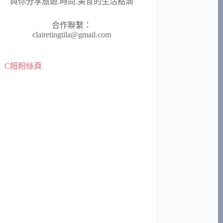
與你分享旅遊.時尚.美食的生活點滴
合作聯繫：
clairetingtila@gmail.com
C妞粉絲頁