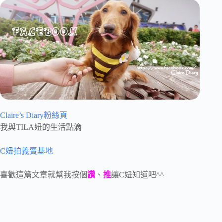
Claire’s Diary粉絲頁
我與TILA妞的生活點滴
C妞拍義賣基地
喜歡這篇文章就幫我按個
讚
、
推
讓C妞知道吧^^