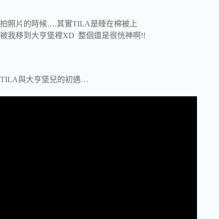
拍照片的時候….其實TILA是睡在棉被上
被我移到大亨堡裡XD 整個還是很恍神啊!!
TILA與大亨堡兒的初遇…