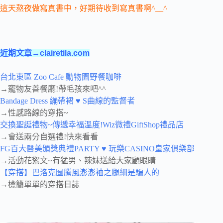
這天熬夜做寫真書中，好期待收到寫真書啊^__^
近期文章→clairetila.com
台北東區 Zoo Cafe 動物園野餐咖啡
→寵物友善餐廳!帶毛孩來吧^^
Bandage Dress 繃帶裙 ♥ S曲線的監督者
→性感路線的穿搭~
交換聖誕禮物~傳遞幸福溫度!Wiz微禮GiftShop禮品店
→會送兩分自選禮!快來看看
FG百大醫美頒獎典禮PARTY ♥ 玩樂CASINO皇家俱樂部
→活動花絮文~有猛男、辣妹送給大家顧眼睛
【穿搭】巴洛克圖騰風澎澎袖之腿細是騙人的
→檢簡單單的穿搭日誌