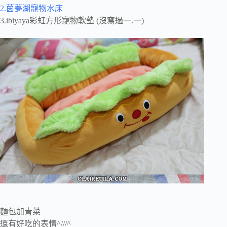
2.茵夢湖寵物水床
3.ibiyaya彩虹方形寵物軟墊 (沒寫過一.一)
麵包加青菜
還有好吃的表情^///^