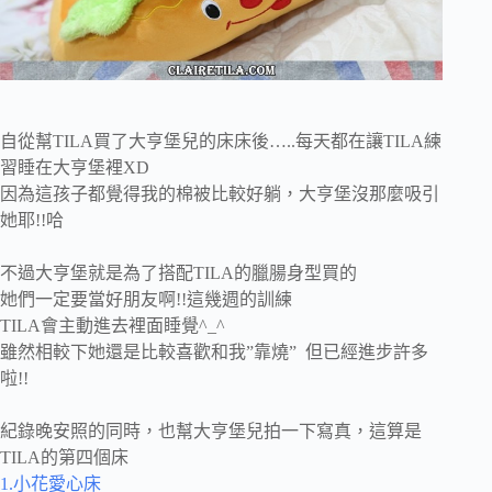
自從幫TILA買了大亨堡兒的床床後…..每天都在讓TILA練
習睡在大亨堡裡XD
因為這孩子都覺得我的棉被比較好躺，大亨堡沒那麼吸引
她耶!!哈
不過大亨堡就是為了搭配TILA的臘腸身型買的
她們一定要當好朋友啊!!這幾週的訓練
TILA會主動進去裡面睡覺^_^
雖然相較下她還是比較喜歡和我”靠燒” 但已經進步許多
啦!!
紀錄晚安照的同時，也幫大亨堡兒拍一下寫真，這算是
TILA的第四個床
1.小花愛心床