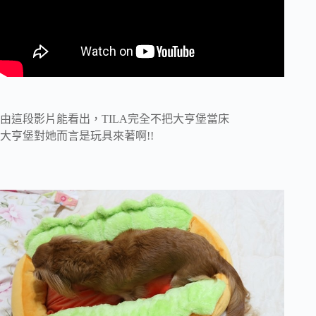
由這段影片能看出，TILA完全不把大亨堡當床
大亨堡對她而言是玩具來著啊!!