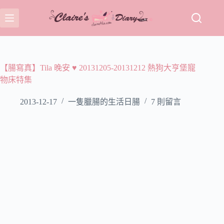
跳
至
主
要
內
容
【腸寫真】Tila 晚安 ♥ 20131205-20131212 熱狗大亨堡寵
物床特集
2013-12-17
一隻臘腸的生活日腸
7 則留言