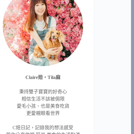
Claire妞‧Tila麻
秉持雙子寶寶的好奇心
相信生活不該被侷限
愛毛小孩、也是美食吃貨
更愛親眼看世界
C妞日記，記錄我的想法感受