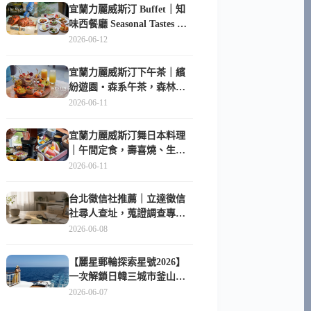
宜蘭力麗威斯汀 Buffet｜知
味西餐廳 Seasonal Tastes 晚
餐早餐吃什麼？
2026-06-12
宜蘭力麗威斯汀下午茶｜繽
紛遊園・森系午茶，森林系
甜點超好拍
2026-06-11
宜蘭力麗威斯汀舞日本料理
｜午間定食，壽喜燒、生魚
片與日式包廂空間
2026-06-11
台北徵信社推薦｜立達徵信
社尋人查址，蒐證調查專家
陪你找回失聯的家人
2026-06-08
【麗星郵輪探索星號2026】
一次解鎖日韓三城市釜山、
長崎、那霸｜餐點升級、表
2026-06-07
演更新、船上慶生超難忘