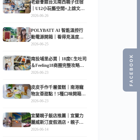
老爺會館台北南西親子住宿
｜U12小玩藝空間×上誼文
化，暑假帶孩子這樣玩
2026-06-26
POLYBATT AI 智能溫控行
動電源開箱｜看得見溫度與
電量，外出更安心的
2026-06-25
10000mAh 行動電源
FACEBOOK
南投埔里必買｜18度C生吐司
＆Feeling18商圈完整攻略，
在地人帶路這樣逛
2026-06-23
皮皮手作千層蛋糕｜南港寵
物友善甜點！5種口味開箱，
比Lady M便宜一半的台北隱
2026-06-23
藏版
宜蘭親子飯店推薦｜宜蘭力
麗威斯汀度假酒店，親子
房、Buffet、泳池、兒童俱樂
2026-06-14
部超適合放電