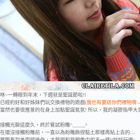
咻~一轉眼到年末，下週就是聖誕節啦!!
已經約好和好姊妹們玩交換禮物的遊戲
(我也有要送你們禮物唷
當然也要很應景的在身上加點聖誕氣氛! 所以，我的凝膠指甲大突破
接觸光聊這麼久，終於嘗試粉雕^_____^
在還沒接觸粉雕前，一直以為粉雕飾捏黏土那樣再貼上去的…
實際看到美甲師操作，才發現和我想像中的不一樣!!好好玩唷~