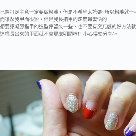
已經打定主意一定要做粉雕，但是不希望太誇張~所以粉雕就一
而雖然我甲面很短，但是我長指甲的速度還蠻快的
想要讓凝膠指甲的造型停留久一些，也不要有突兀感的好方法就
這樣長出來的甲面就不會那麼明顯唷!! 小心得給分享^^