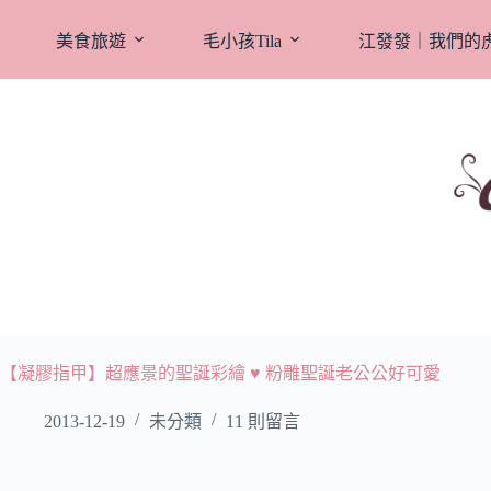
跳
至
美食旅遊
毛小孩Tila
江發發｜我們的
主
要
內
容
【凝膠指甲】超應景的聖誕彩繪 ♥ 粉雕聖誕老公公好可愛
2013-12-19
未分類
11 則留言