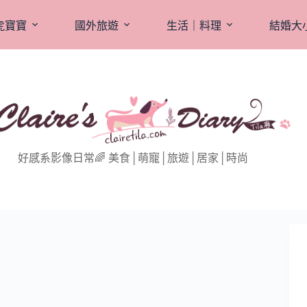
虎寶寶
國外旅遊
生活｜料理
結婚大
好感系影像日常🌈 美食│萌寵│旅遊│居家│時尚