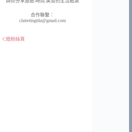
與你分享旅遊.時尚.美食的生活點滴
合作聯繫：
clairetingtila@gmail.com
C妞粉絲頁