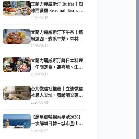
宜蘭力麗威斯汀 Buffet｜知
味西餐廳 Seasonal Tastes 晚
餐早餐吃什麼？
2026-06-12
宜蘭力麗威斯汀下午茶｜繽
紛遊園・森系午茶，森林系
甜點超好拍
2026-06-11
宜蘭力麗威斯汀舞日本料理
｜午間定食，壽喜燒、生魚
片與日式包廂空間
2026-06-11
台北徵信社推薦｜立達徵信
社尋人查址，蒐證調查專家
陪你找回失聯的家人
2026-06-08
【麗星郵輪探索星號2026】
一次解鎖日韓三城市釜山、
長崎、那霸｜餐點升級、表
2026-06-07
演更新、船上慶生超難忘