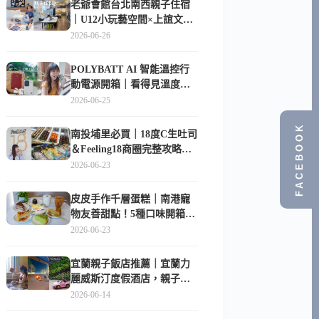
老爺會館台北南西親子住宿
｜U12小玩藝空間×上誼文
化，暑假帶孩子這樣玩
2026-06-26
POLYBATT AI 智能溫控行
動電源開箱｜看得見溫度與
電量，外出更安心的
2026-06-25
10000mAh 行動電源
FACEBOOK
南投埔里必買｜18度C生吐司
＆Feeling18商圈完整攻略，
在地人帶路這樣逛
2026-06-23
皮皮手作千層蛋糕｜南港寵
物友善甜點！5種口味開箱，
比Lady M便宜一半的台北隱
2026-06-23
藏版
宜蘭親子飯店推薦｜宜蘭力
麗威斯汀度假酒店，親子
房、Buffet、泳池、兒童俱樂
2026-06-14
部超適合放電