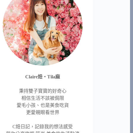
Claire妞‧Tila麻
秉持雙子寶寶的好奇心
相信生活不該被侷限
愛毛小孩、也是美食吃貨
更愛親眼看世界
C妞日記，記錄我的想法感受