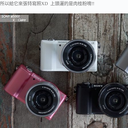
所以給它來張特寫照XD 上頭灑的是肉桂粉唷!!