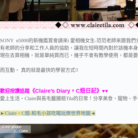
SONY α5000的新機鑑賞會請來i 愛相機女生-范范老師來跟我
有老師的分享和工作人員的協助，讓我在短時間內對於該機本身
現在去買相機，就是單純買而已，幾乎不會有教學使用，都是要
而互動， 真的就是最快的學習方式!!
《Claire’s Diary。C妞日記》
歡迎按讚追蹤
♥♥
愛上生活‧Claire與長毛臘腸妞Tila的日常！分享美食、寵物
►Claire‧C妞-和毛小孩吃喝玩樂世界地圖◄