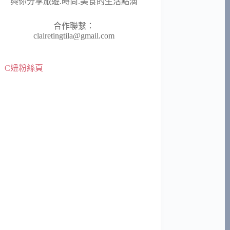
與你分享旅遊.時尚.美食的生活點滴
合作聯繫：
clairetingtila@gmail.com
C妞粉絲頁