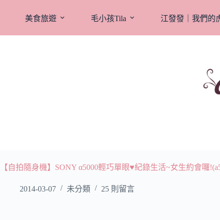
跳
至
美食旅遊
毛小孩Tila
江發發｜我們的
主
要
內
容
【自拍隨身機】SONY α5000輕巧單眼♥紀錄生活~女生約會囉!(a50
2014-03-07
未分類
25 則留言