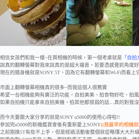
相信女孩們和我一樣~在買相機的時候，第一個考慮就是
「自拍
說真的翻轉螢幕對我來說真的是超大福音，若要憑感覺抓角度好
現在的隨身機就是SONY 5T，因為它有翻轉螢幕和Wi-Fi而看上
市面上翻轉螢幕相機真的很多~而我這個人很務實
希望一台相機能夠有廣泛的功能，自拍美美、拍食物好吃、拍風景
如果自拍機只能拿來自拍美機，拍其他都很弱的話…真的對我沒
而今天要跟大家分享的就是SONY α5000的使用心得啦!!
參加完α5000的新機鑑賞會後有重新愛上SONY
((我最早的相機
之前剛換5T有些不上手，但是經過活動後整個就從略懂大大升級