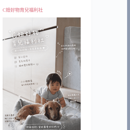
C妞好物育兒福利社