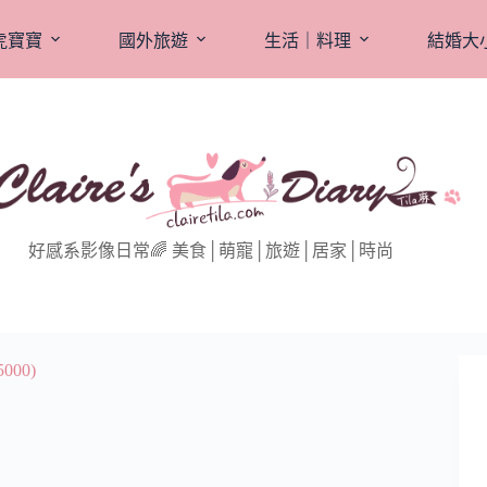
虎寶寶
國外旅遊
生活｜料理
結婚大
好感系影像日常🌈 美食│萌寵│旅遊│居家│時尚
00)