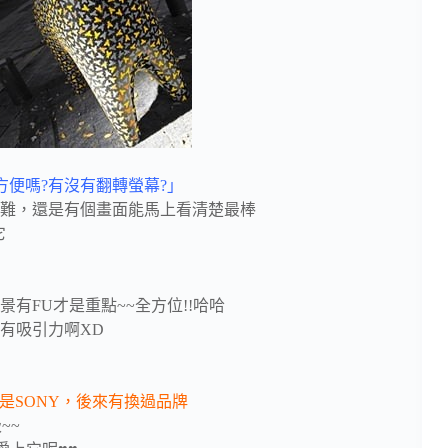
方便嗎?有沒有翻轉螢幕?」
難，還是有個畫面能馬上看清楚最棒
它
有FU才是重點~~全方位!!哈哈
有吸引力啊XD
就是SONY，後來有換過品牌
~~