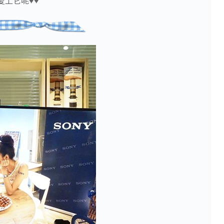
愛上它呢♥♥