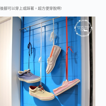
後腳可以穿上或踩著，超方便穿脫啊!