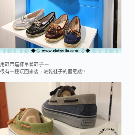
用鞋帶這樣吊著鞋子~~
很有一種玩回來後，曬乾鞋子的愜意感!!