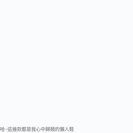
哈~這幾款都是我心中歸類的懶人鞋