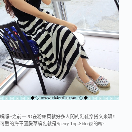
嘿嘿~之前一PO在粉絲頁就好多人問的鞋鞋穿搭文來囉!!
可愛的海軍圖騰草編鞋就是Sperry Top-Sider家的唷~