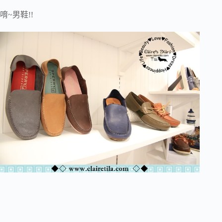
唷~男鞋!!