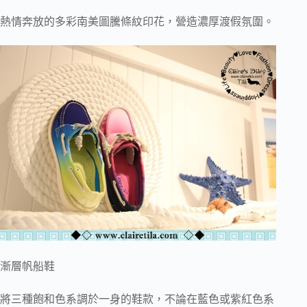
熱情奔放的多彩南美圖騰條紋印花，營造濃厚渡假氛圍。
漸層帆船鞋
將三種飽和色系調於一身的鞋款，不論在藍色或紫紅色系