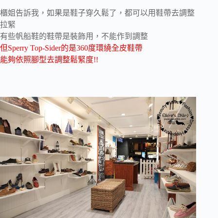
櫃姐告訴我，如果是鞋子穿久鬆了，都可以用鞋帶去調整
拉緊
有些帆船鞋的鞋帶是裝飾用，不能作到調整
但Sperry Top-Sider的是360度環繞全皮鞋帶
能夠依照腳型去調整鬆緊度!!