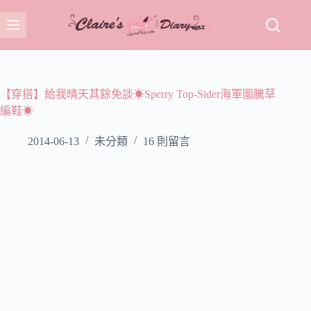
跳
至
主
要
內
容
【穿搭】給我晴天其餘免談☀Sperry Top-Sider海軍圖騰草
編鞋☀
2014-06-13
未分類
16 則留言