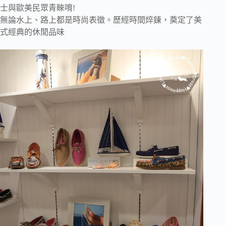
士與歐美民眾青睞唷!
無論水上、路上都是時尚表徵。歷經時間焠鍊，奠定了美
式經典的休閒品味