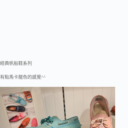
經典帆船鞋系列
有點馬卡龍色的感覺^^