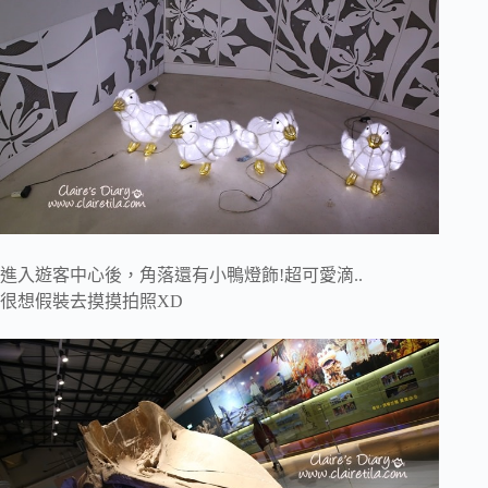
進入遊客中心後，角落還有小鴨燈飾!超可愛滴..
很想假裝去摸摸拍照XD