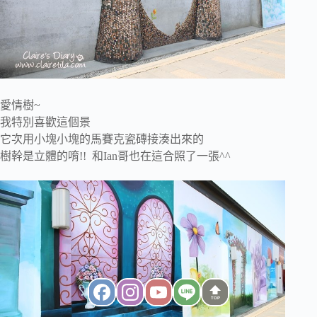
愛情樹~
我特別喜歡這個景
它次用小塊小塊的馬賽克瓷磚接湊出來的
樹幹是立體的唷!! 和Ian哥也在這合照了一張^^
TOP