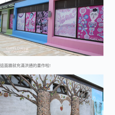
這面牆就充滿洪通的畫作啦!