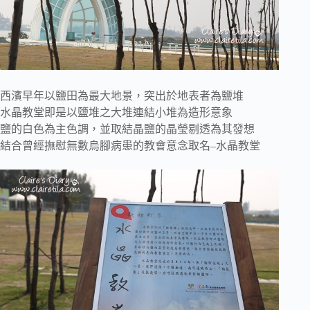
西濱早年以鹽田為最大地景，突出於地表者為鹽堆
水晶教堂即是以鹽堆之大堆連結小堆為造形意象
鹽的白色為主色調，並取結晶鹽的晶瑩剔透為其發想
結合曾經撫慰無數烏腳病患的教會意念取名–水晶教堂