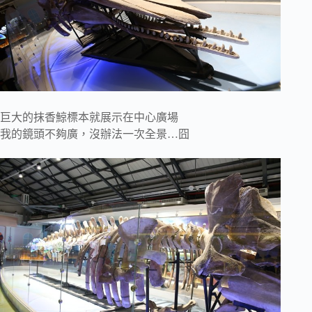
巨大的抹香鯨標本就展示在中心廣場
我的鏡頭不夠廣，沒辦法一次全景…囧