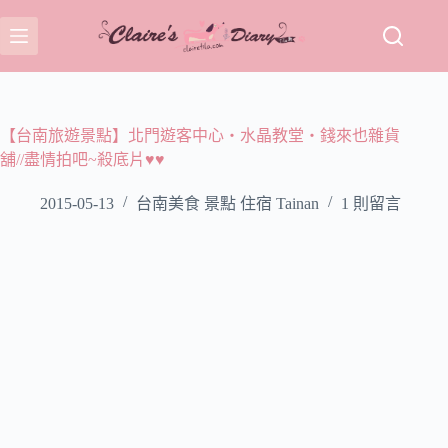
跳
至
主
要
內
容
【台南旅遊景點】北門遊客中心‧水晶教堂‧錢來也雜貨
舖//盡情拍吧~殺底片♥♥
2015-05-13
台南美食 景點 住宿 Tainan
1 則留言