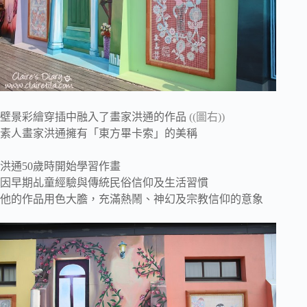
壁景彩繪穿插中融入了畫家洪通的作品
((圖右))
素人畫家洪通擁有「東方畢卡索」的美稱
洪通50歲時開始學習作畫
因早期乩童經驗與傳統民俗信仰及生活習慣
他的作品用色大膽，充滿熱鬧、神幻及宗教信仰的意象