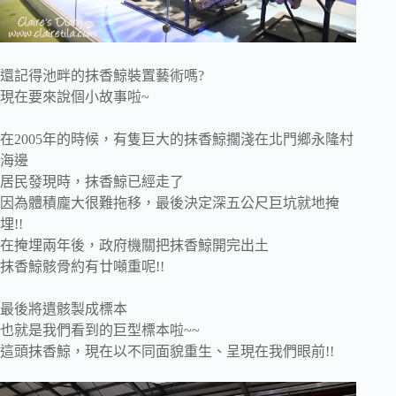
還記得池畔的抹香鯨裝置藝術嗎?
現在要來說個小故事啦~
在2005年的時候，有隻巨大的抹香鯨擱淺在北門鄉永隆村
海邊
居民發現時，抹香鯨已經走了
因為體積龐大很難拖移，最後決定深五公尺巨坑就地掩
埋!!
在掩埋兩年後，政府機關把抹香鯨開完出土
抹香鯨骸骨約有廿噸重呢!!
最後將遺骸製成標本
也就是我們看到的巨型標本啦~~
這頭抹香鯨，現在以不同面貌重生、呈現在我們眼前!!