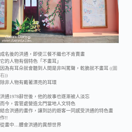
成名後的洪通，即使三餐不繼也不肯賣畫
它的人物有個特色「不畫耳」
因為有耳朵就會聽到人間是非叫罵聲，乾脆就不畫耳
((圖
右))
除非人物有戴著漂亮的耳環
洪通1978辭世後，他的故事也逐漸被人淡忘
而今，雲管處營造北門當地人文特色
結合洪通的畫作，讓到訪的遊客一同感受洪通的特色畫
作!!
從畫中…體會洪通的異想世界