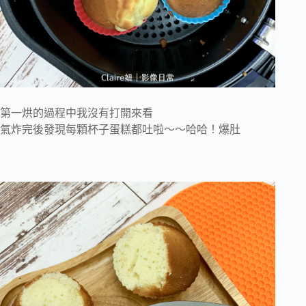
第一烘的過程中我沒有打開來看
氣炸完後發現每顆杯子蛋糕都吐啦～～哈哈！爆肚