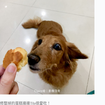
修整掉的蛋糕邊邊Tila很愛吃！