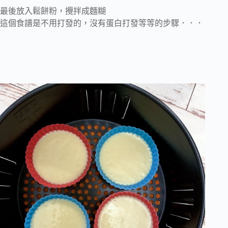
最後放入鬆餅粉，攪拌成麵糊
這個食譜是不用打發的，沒有蛋白打發等等的步驟．．．