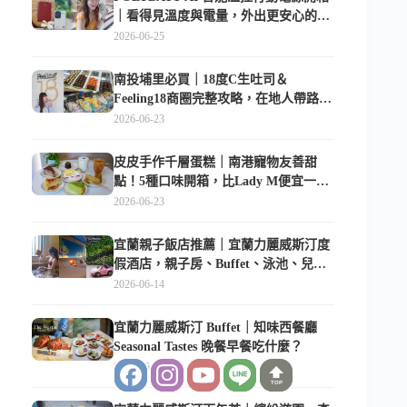
｜看得見溫度與電量，外出更安心的
10000mAh 行動電源
2026-06-25
南投埔里必買｜18度C生吐司＆
Feeling18商圈完整攻略，在地人帶路這
樣逛
2026-06-23
皮皮手作千層蛋糕｜南港寵物友善甜
點！5種口味開箱，比Lady M便宜一半
的台北隱藏版
2026-06-23
宜蘭親子飯店推薦｜宜蘭力麗威斯汀度
假酒店，親子房、Buffet、泳池、兒童
俱樂部超適合放電
2026-06-14
宜蘭力麗威斯汀 Buffet｜知味西餐廳
Seasonal Tastes 晚餐早餐吃什麼？
2026-06-12
TOP