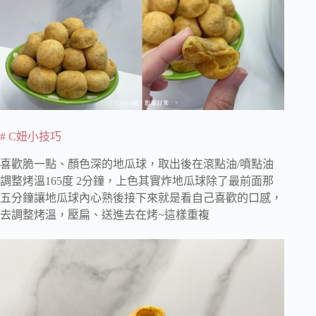
# C妞小技巧
喜歡脆一點、顏色深的地瓜球，取出後在滾點油/噴點油
調整烤溫165度 2分鐘，上色其實炸地瓜球除了最前面那
五分鐘讓地瓜球內心熟後接下來就是看自己喜歡的口感，
去調整烤溫，壓扁、送進去在烤~這樣重複