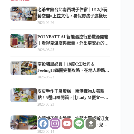
老爺會館台北南西親子住宿｜U12小玩
藝空間×上誼文化，暑假帶孩子這樣玩
2026-06-26
POLYBATT AI 智能溫控行動電源開箱
｜看得見溫度與電量，外出更安心的
10000mAh 行動電源
2026-06-25
南投埔里必買｜18度C生吐司＆
Feeling18商圈完整攻略，在地人帶路這
樣逛
2026-06-23
皮皮手作千層蛋糕｜南港寵物友善甜
點！5種口味開箱，比Lady M便宜一半
的台北隱藏版
2026-06-23
宜蘭親子飯店推薦｜宜蘭力麗威斯汀度
假酒店，親子房、Buffet、泳池、兒童
TOP
俱樂部超適合放電
2026-06-14