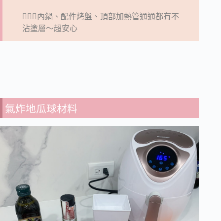
💁🏻‍♀️
內鍋、配件烤盤、頂部加熱管通通都有不
沾塗層～超安心
氣炸地瓜球材料