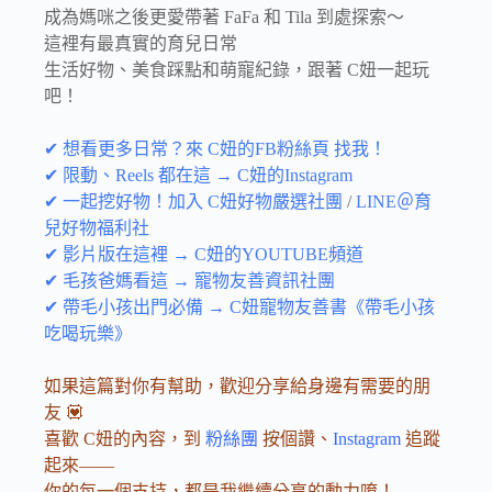
成為媽咪之後更愛帶著 FaFa 和 Tila 到處探索～
這裡有最真實的育兒日常
生活好物、美食踩點和萌寵紀錄，跟著 C妞一起玩
吧！
✔ 想看更多日常？來 C妞的FB粉絲頁 找我！
✔ 限動、Reels 都在這 → C妞的Instagram
✔ 一起挖好物！加入 C妞好物嚴選社團
/
LINE＠育
兒好物福利社
✔ 影片版在這裡 → C妞的YOUTUBE頻道
✔ 毛孩爸媽看這 → 寵物友善資訊社團
✔ 帶毛小孩出門必備 → C妞寵物友善書《帶毛小孩
吃喝玩樂》
如果這篇對你有幫助，歡迎分享給身邊有需要的朋
友 💟
喜歡 C妞的內容，到
粉絲團
按個讚、
Instagram
追蹤
起來——
你的每一個支持，都是我繼續分享的動力唷！