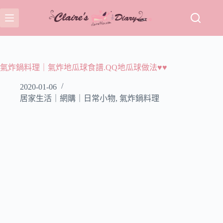
跳
至
主
要
內
容
氣炸鍋料理｜氣炸地瓜球食譜.QQ地瓜球做法♥♥
2020-01-06
居家生活｜網購｜日常小物
,
氣炸鍋料理