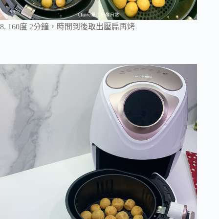
8. 160度 2分鐘，時間到後取出壓扁再烤