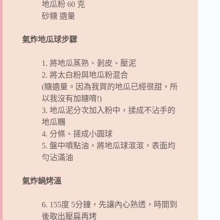
地瓜粉 60 克
砂糖 適量
氣炸地瓜球步驟
1. 將地瓜蒸熟、剝皮、壓泥
2. 將太白粉與地瓜粉混合
(糖適量。因為我買的地瓜已經很甜，所
以我沒有加糖唷!)
3. 地瓜泥分次加入粉中，揉成不沾手的
地瓜糰
4. 分條、搓成小圓球
5. 盤中噴點油，將地瓜球滾滾，表面均
勻沾滿油
氣炸鍋烤溫
6. 155度 5分鐘，先讓內心熟透，時間到
後取出壓扁再烤