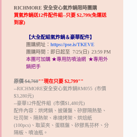
RICHMORE 安全安心氣炸鍋限時團購
買氣炸鍋送12件配件組--只要 $2,799(免運送
到家)
【大全配組氣炸鍋＆豪華配件】
團購網址：
https://pse.is/TKEVE
團購時間：即日起至 7/25(日) 23:59 PM
本團可加購 ★專用防噴油網 ★專用外
鍋把手
原價 $4,760
""現在只要 $2,799""
--RICHMORE安全安心氣炸鍋RM055 (市價
$3,280元)
--豪華12件配件組 (市價$1,480元)
配件內容：烘烤鍋、披薩盤、矽膠隔熱墊、
吐司架、隔熱架、串燒烤架、烘焙紙
(100pcs)、取菜夾、蛋糕盤、矽膠馬芬杯、分
隔板、噴油瓶。