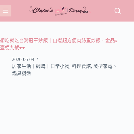
跳
至
主
要
內
容
想吃就吃台灣冠軍炒飯｜自煮超方便肉絲蛋炒飯．金品x
臺梗九號♥♥
2020-06-09
居家生活｜網購｜日常小物
,
料理食譜
,
美型家電、
鍋具餐盤