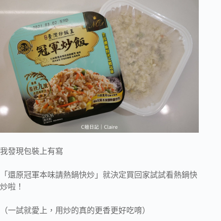
我發現包裝上有寫
「還原冠軍本味請熱鍋快炒」就決定買回家試試看熱鍋快
炒啦！
（一試就愛上，用炒的真的更香更好吃唷）