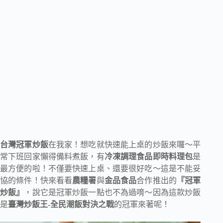
台灣冠軍炒飯
在我家！想吃就快速能上桌的炒飯來囉～平
常下班回家懶得備料煮飯，有
冷凍調理食品即時料理包
是
最方便的啦！不僅要快速上桌、還要很好吃～這是不能妥
協的條件！快來看看
農糧署
與
金品食品
合作推出的
『冠軍
炒飯』
，說它是冠軍炒飯一點也不為過唷～因為這款炒飯
是
臺灣炒飯王-全民潮飯對決之戰
的冠軍來著呢！