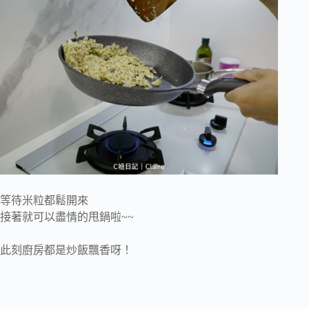
等待米粒都鬆開來
接著就可以盡情的甩鍋啦~~
此刻廚房都是炒飯飄香呀！