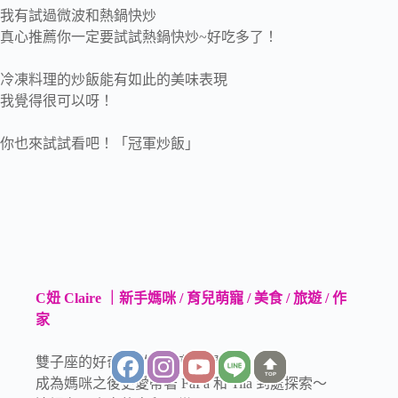
我有試過微波和熱鍋快炒
真心推薦你一定要試試熱鍋快炒~好吃多了！
冷凍料理的炒飯能有如此的美味表現
我覺得很可以呀！
你也來試試看吧！「冠軍炒飯」
C妞 Claire ｜新手媽咪 / 育兒萌寵 / 美食 / 旅遊 / 作
家
雙子座的好奇心從來沒有停過！
TOP
成為媽咪之後更愛帶著 FaFa 和 Tila 到處探索～