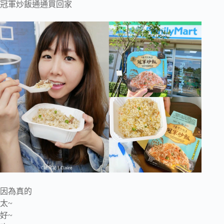
冠軍炒飯通通買回家
因為真的
太~
好~