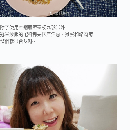
除了使用產銷履歷臺梗九號米外
冠軍炒飯的配料都是國產洋蔥、雞蛋和豬肉唷！
整個就很台味呀~