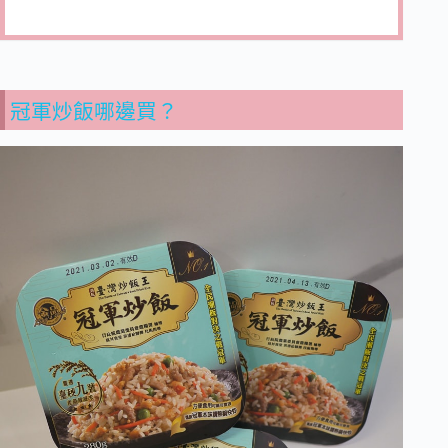
冠軍炒飯哪邊買？