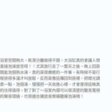
浴室空間夠大，乾溼分離做得不錯，大浴缸真的會讓人想
直接泡澡放空呀！！尤其旅行走了一整天之後，晚上回房
間能泡個熱水澡，真的是很療癒的一件事。有時候不是行
程排得多滿才叫放鬆，反而是像這種回到房裡，把燈光調
柔一點、泡個澡、慢慢把一天收進心裡，才會覺得這晚真
的住得值得。對了對了～浴室內還可以很清楚的聽見電視
的聲音環繞，也很適合播放音樂邊聽邊泡澡唷！