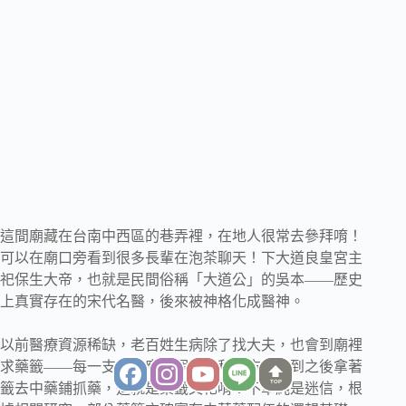
這間廟藏在台南中西區的巷弄裡，在地人很常去參拜唷！
可以在廟口旁看到很多長輩在泡茶聊天！下大道良皇宮主
祀保生大帝，也就是民間俗稱「大道公」的吳本——歷史
上真實存在的宋代名醫，後來被神格化成醫神。
以前醫療資源稀缺，老百姓生病除了找大夫，也會到廟裡
求藥籤——每一支籤對應一個症狀和藥方，抽到之後拿著
TOP
籤去中藥鋪抓藥，這就是藥籤文化唷！不單純是迷信，根