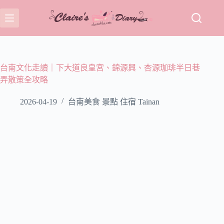
跳
至
主
要
內
容
台南文化走讀｜下大道良皇宮、錦源興、杏源珈琲半日巷
弄散策全攻略
2026-04-19
台南美食 景點 住宿 Tainan