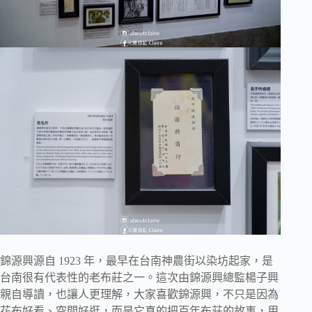
錦源興源自 1923 年，最早在台南神農街以染坊起家，是
台南很有代表性的老布莊之一。這次由錦源興總監楊子興
親自導讀，也讓人更理解，大家喜歡錦源興，不只是因為
花布好看、空間好逛，而是它真的把百年布莊的故事，用