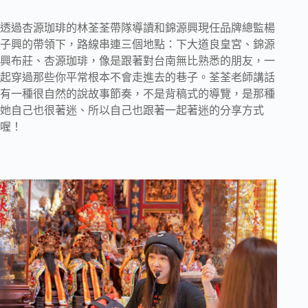
透過杏源珈琲的林荃荃帶隊導讀和錦源興現任品牌總監楊
子興的帶領下，路線串連三個地點：下大道良皇宮、錦源
興布莊、杏源珈琲，像是跟著對台南無比熟悉的朋友，一
起穿過那些你平常根本不會走進去的巷子。荃荃老師講話
有一種很自然的說故事節奏，不是背稿式的導覽，是那種
她自己也很著迷、所以自己也跟著一起著迷的分享方式
喔！