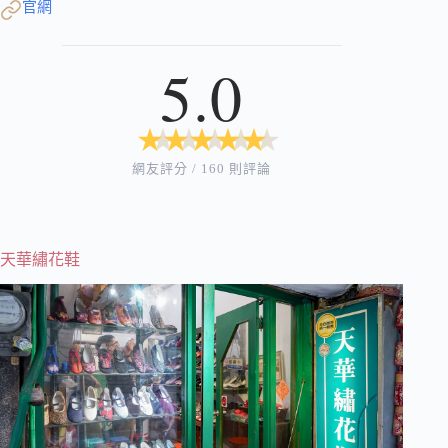
官網
5.0
★
★
★
★
★
★
★
★
★
★
網友評分 / 160 則評論
天華繡花鞋