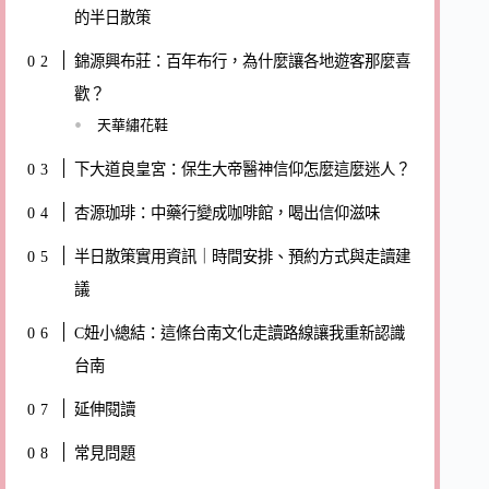
的半日散策
錦源興布莊：百年布行，為什麼讓各地遊客那麼喜
歡？
天華繡花鞋
下大道良皇宮：保生大帝醫神信仰怎麼這麼迷人？
杏源珈琲：中藥行變成咖啡館，喝出信仰滋味
半日散策實用資訊｜時間安排、預約方式與走讀建
議
C妞小總結：這條台南文化走讀路線讓我重新認識
台南
延伸閱讀
常見問題