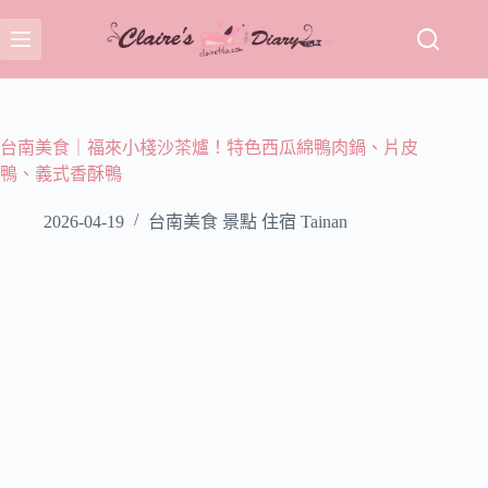
跳
至
主
要
內
容
台南美食｜福來小棧沙茶爐！特色西瓜綿鴨肉鍋、片皮
鴨、義式香酥鴨
2026-04-19
台南美食 景點 住宿 Tainan