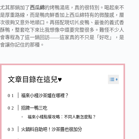
尤其那鍋加了
西瓜綿
的烤鴨湯底，真的很特別。喝起來不
是厚重路線，而是鴨肉鮮香加上西瓜綿特有的微酸感，層
次很夠又意外地順口。再搭配現切片皮鴨、最後的義式香
酥鴨，整套吃下來比我想像中還要完整很多。難怪不少人
會專程為了這一鍋回訪——這家真的不只是「好吃」，是
會讓你記住的那種。
文章目錄在這兒♥
福來小棧沙茶爐在哪裡？
招牌一鴨三吃
福來小棧點餐攻略：不同人數怎麼點？
火鍋料自助吧！沙茶醬也很加分