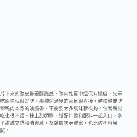
片下來的鴨皮帶著酥脆感，鴨肉扎實中還保有嫩度，先單
吃原味就很好吃。那種烤過後的香氣很直接，越咬越能吃
到鴨肉本身的油脂香，不需要太多調味就很夠。包著餅皮
吃也很不錯。抹上甜麵醬、搭配片鴨和配料一起入口，多
了甜鹹交錯和清爽感，整體層次更豐富，也比較不容易
膩。