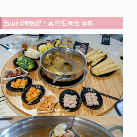
西瓜綿烤鴨鍋！真的很有台南味