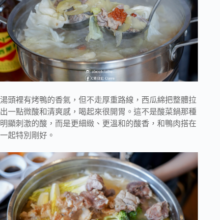
湯頭裡有烤鴨的香氣，但不走厚重路線，西瓜綿把整體拉
出一點微酸和清爽感，喝起來很開胃。這不是酸菜鍋那種
明顯刺激的酸，而是更細緻、更溫和的酸香，和鴨肉搭在
一起特別剛好。