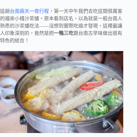
這趟
台南兩天一夜行程
，第一天中午我們去吃這間很厲害
的福來小棧沙茶爐。原本看到店名，以為就是一般台南人
熟悉的沙茶爐吃法——沒想到實際吃過才發現，這裡最讓
人印象深刻的，竟然是把
一鴨三吃
跟台南古早味做出很有
特色的結合！