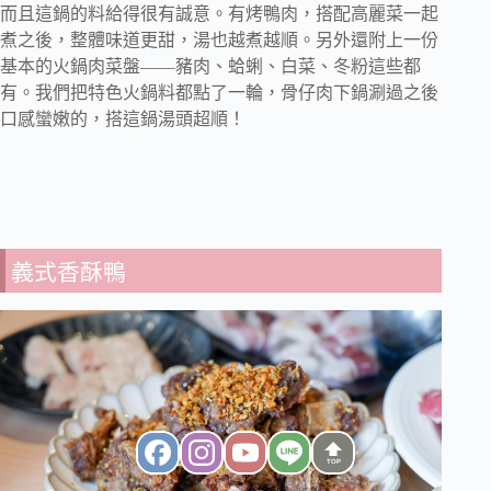
而且這鍋的料給得很有誠意。有烤鴨肉，搭配高麗菜一起
煮之後，整體味道更甜，湯也越煮越順。另外還附上一份
基本的火鍋肉菜盤——豬肉、蛤蜊、白菜、冬粉這些都
有。我們把特色火鍋料都點了一輪，骨仔肉下鍋涮過之後
口感蠻嫩的，搭這鍋湯頭超順！
義式香酥鴨
TOP