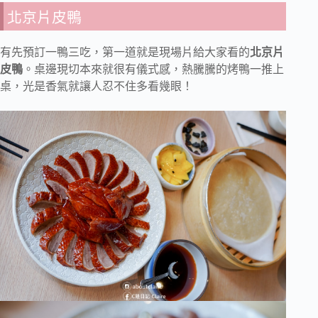
北京片皮鴨
有先預訂一鴨三吃，第一道就是現場片給大家看的
北京片
皮鴨
。桌邊現切本來就很有儀式感，熱騰騰的烤鴨一推上
桌，光是香氣就讓人忍不住多看幾眼！