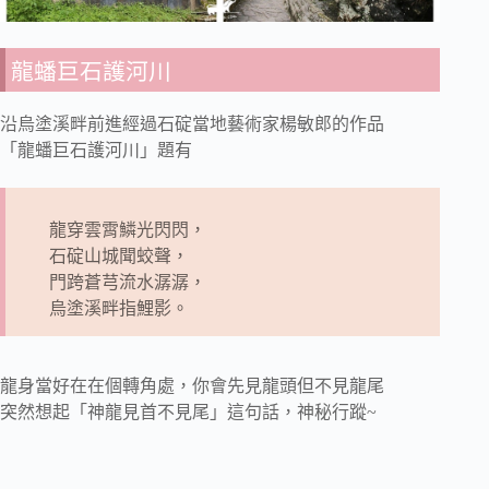
龍蟠巨石護河川
沿烏塗溪畔前進經過石碇當地藝術家楊敏郎的作品
「龍蟠巨石護河川」題有
龍穿雲霄鱗光閃閃，
石碇山城聞蛟聲，
門跨蒼芎流水潺潺，
烏塗溪畔指鯉影。
龍身當好在在個轉角處，你會先見龍頭但不見龍尾
突然想起「神龍見首不見尾」這句話，神秘行蹤~