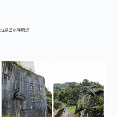
沿烏塗溪畔前進