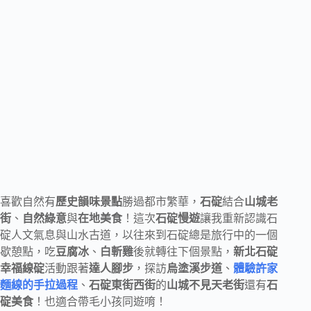
喜歡自然有
歷史韻味景點
勝過都市繁華，
石碇
結合
山城老
街
、
自然綠意
與
在地美食
！這次
石碇慢遊
讓我重新認識石
碇人文氣息與山水古道，以往來到石碇總是旅行中的一個
歇憩點，吃
豆腐冰
、
白斬雞
後就轉往下個景點，
新北石碇
幸福線碇
活動跟著
達人腳步
，探訪
烏塗溪步道
、
體驗許家
麵線的手拉過程
、
石碇東街西街
的
山城不見天老街
還有
石
碇美食
！也適合帶毛小孩同遊唷！