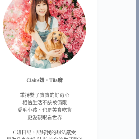
Claire妞‧Tila麻
秉持雙子寶寶的好奇心
相信生活不該被侷限
愛毛小孩、也是美食吃貨
更愛親眼看世界
C妞日記，記錄我的想法感受