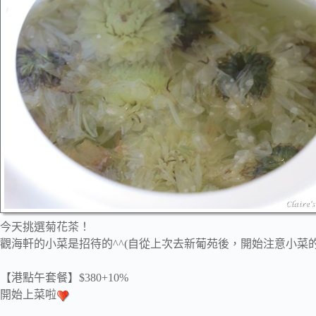
今天挑選菊花茶！
觀海軒的小菜是招待的^^(自從上次去新葡苑後，開始注意小菜的
【港點午套餐】$380+10%
開始上菜啦