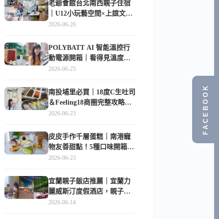
老爺會館台北南西親子住宿
｜U12小玩藝空間×上誼文
化，暑假帶孩子這樣玩
2026-06-26
POLYBATT AI 智能溫控行
動電源開箱｜看得見溫度與
電量，外出更安心的
2026-06-25
10000mAh 行動電源
FACEBOOK
南投埔里必買｜18度C生吐司
＆Feeling18商圈完整攻略，
在地人帶路這樣逛
2026-06-23
皮皮手作千層蛋糕｜南港寵
物友善甜點！5種口味開箱，
比Lady M便宜一半的台北隱
2026-06-23
藏版
宜蘭親子飯店推薦｜宜蘭力
麗威斯汀度假酒店，親子
房、Buffet、泳池、兒童俱樂
2026-06-14
部超適合放電