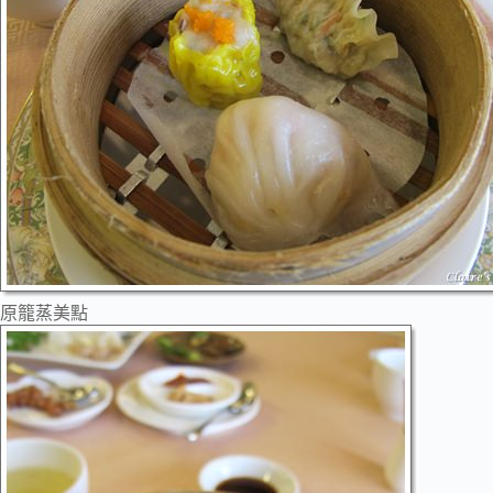
原籠蒸美點