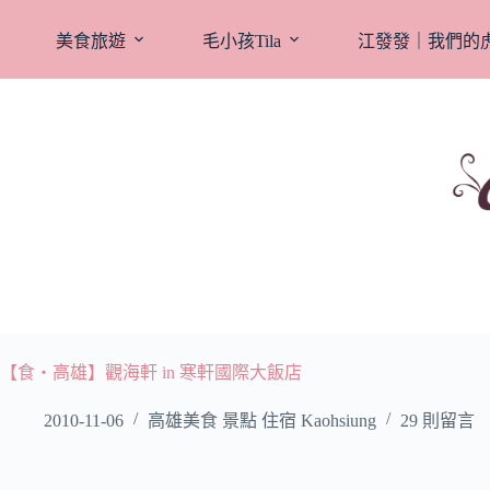
跳
至
美食旅遊
毛小孩Tila
江發發｜我們的
主
要
內
容
【食‧高雄】觀海軒 in 寒軒國際大飯店
2010-11-06
高雄美食 景點 住宿 Kaohsiung
29 則留言