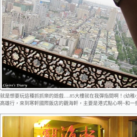
就是想要玩這種抓抓樂的遊戲….85大樓就在我彈指間啊！(幼稚
高雄行，來到寒軒國際飯店的觀海軒，主要是港式點心啊~和一