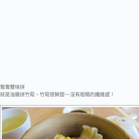
鴛鴦雙味拼
就是油雞拼竹筍，竹筍很鮮甜~~沒有粗糙的纖維感！