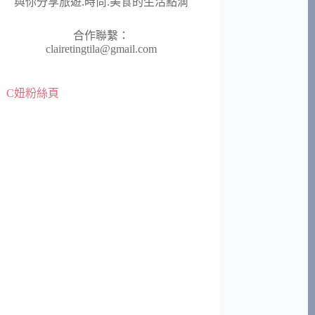
與你分享旅遊.時尚.美食的生活點滴
合作聯繫：
clairetingtila@gmail.com
C妞粉絲頁