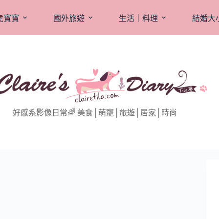
虎寶寶
國外旅遊
生活｜料理
結婚大
好感系影像日常🌈 美食│萌寵│旅遊│居家│時尚