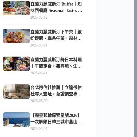
宜蘭力麗威斯汀 Buffet｜知
味西餐廳 Seasonal Tastes 晚
餐早餐吃什麼？
2026-06-12
宜蘭力麗威斯汀下午茶｜繽
紛遊園・森系午茶，森林系
甜點超好拍
2026-06-11
宜蘭力麗威斯汀舞日本料理
｜午間定食，壽喜燒、生魚
片與日式包廂空間
2026-06-11
台北徵信社推薦｜立達徵信
社尋人查址，蒐證調查專家
陪你找回失聯的家人
2026-06-08
【麗星郵輪探索星號2026】
一次解鎖日韓三城市釜山、
長崎、那霸｜餐點升級、表
2026-06-07
演更新、船上慶生超難忘