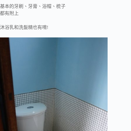
基本的牙刷、牙膏、浴帽、梳子
都有附上
沐浴乳和洗髮精也有唷!