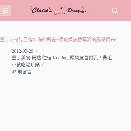
跳
至
主
要
內
容
墾丁可帶狗民宿》海的所在~順道探訪香蕉灣的腸兒們♥♥
2012-05-29
墾丁美食 景點 住宿 Kenting
,
寵物友善資訊！帶毛
小孩吃喝玩樂
43 則留言