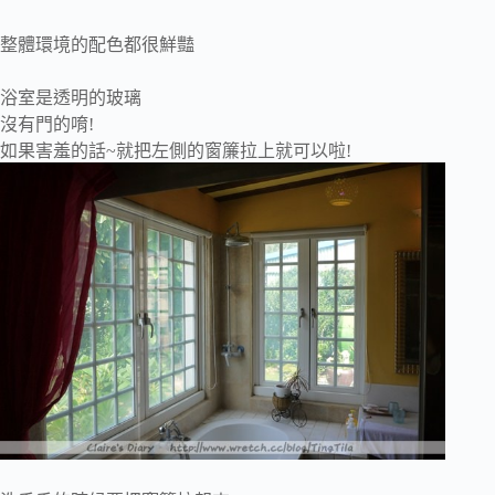
整體環境的配色都很鮮豔
浴室是透明的玻璃
沒有門的唷!
如果害羞的話~就把左側的窗簾拉上就可以啦!