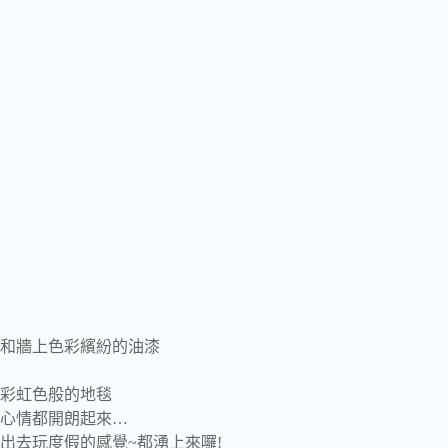
和牆上色彩繽紛的油漆
彩虹色般的地毯
心情都開朗起來…
出去玩度假的感覺~都湧上來囉!