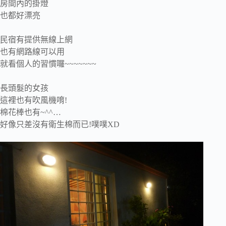
房間內的掛燈
也都好漂亮
民宿有提供無線上網
也有網路線可以用
就看個人的習慣囉~~~~~~~
長頭髮的女孩
這裡也有吹風機唷!
棉花棒也有~^^…
好像只差沒有衛生棉而已!噗噗XD