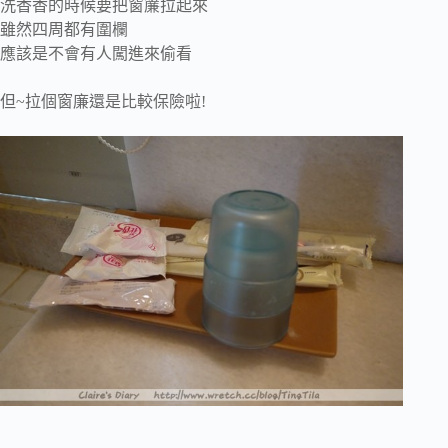
洗香香的時候要把窗簾拉起來
雖然四周都有圍欄
應該是不會有人闖進來偷看
但~拉個窗廉還是比較保險啦!