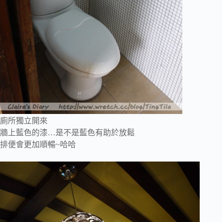
廁所獨立開來
牆上藍色的漆…是不是藍色有助於放鬆
排便會更加順暢~哈哈