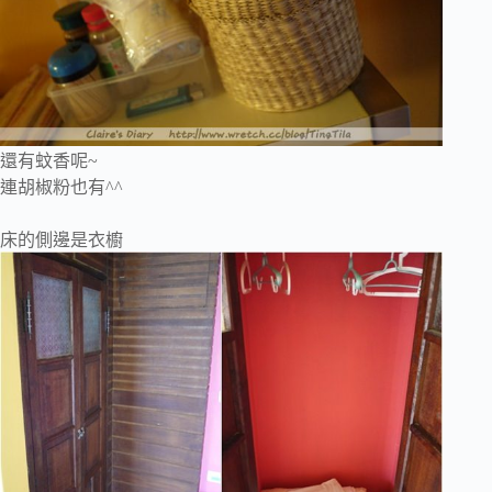
還有蚊香呢~
連胡椒粉也有^^
床的側邊是衣櫥