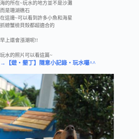
海的所在~玩水的地方並不是沙灘
而是珊湖礁石
在這邊~可以看到許多小魚和海星
抓螃蟹檢貝殼都超適合的
早上還會漲潮呢!!
玩水的照片可以看這篇~
→【遊‧墾丁】隨意小記錄‧玩水囉^^