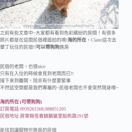
之前有些文章中~大家都有看到色彩繽紛的房間！有很多
照片都是在這間民宿裡面拍的唷!
海的所在
，Claire這次去
墾丁玩住的民宿!!
可以帶狗狗
進房
民宿的老闆，也很nice
只有在入住的時候會見到老闆而已!!
接下來到離開，除非有什麼要緊事
不然這空間都是我們專屬的~民宿老闆也不會突然現身唷~
海的所在 (可帶狗狗)
訂房電話 0939261568,088851205
民宿地址 屏東縣恆春鎮鵝鑾里船帆路291號
能找到讓寵物可進房的民宿