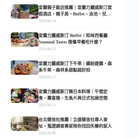
宜蘭親子飯店推薦｜宜蘭力麗威斯汀度
假酒店，親子房、Buffet、泳池、兒童
俱樂部超適合放電
2026-06-14
宜蘭力麗威斯汀 Buffet｜知味西餐廳
Seasonal Tastes 晚餐早餐吃什麼？
2026-06-12
宜蘭力麗威斯汀下午茶｜繽紛遊園・森
系午茶，森林系甜點超好拍
2026-06-11
宜蘭力麗威斯汀舞日本料理｜午間定
食，壽喜燒、生魚片與日式包廂空間
2026-06-11
台北徵信社推薦｜立達徵信社尋人查
址，蒐證調查專家陪你找回失聯的家人
2026-06-08