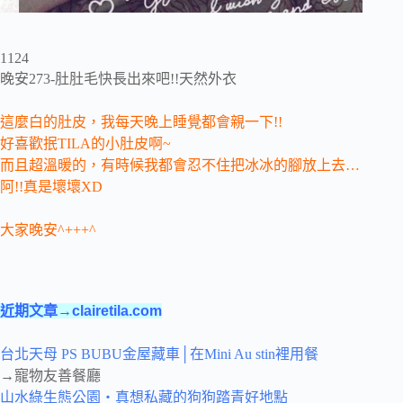
1124
晚安273-肚肚毛快長出來吧!!天然外衣
這麼白的肚皮，我每天晚上睡覺都會親一下!!
好喜歡抿TILA的小肚皮啊~
而且超溫暖的，有時候我都會忍不住把冰冰的腳放上去…
阿!!真是壞壞XD
大家晚安^+++^
近期文章→clairetila.com
台北天母 PS BUBU金屋藏車│在Mini Au stin裡用餐
→寵物友善餐廳
山水綠生態公園‧真想私藏的狗狗踏青好地點