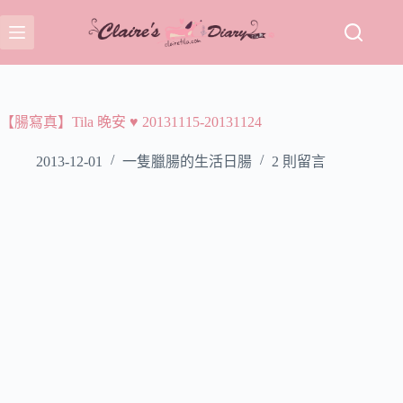
跳
至
主
要
內
容
【腸寫真】Tila 晚安 ♥ 20131115-20131124
2013-12-01
一隻臘腸的生活日腸
2 則留言