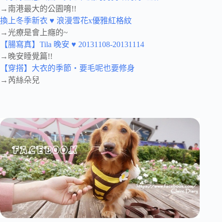
→南港最大的公園唷!!
換上冬季新衣 ♥ 浪漫雪花x優雅紅格紋
→光療是會上癮的~
【腸寫真】Tila 晚安 ♥ 20131108-20131114
→晚安睡覺篇!!
【穿搭】大衣的季節‧要毛呢也要修身
→芮絲朵兒