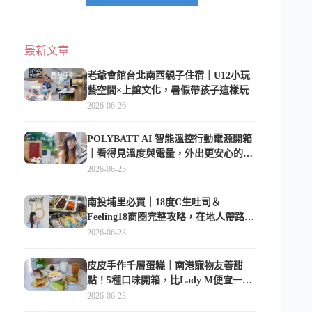
最新文章
老爺會館台北南西親子住宿｜U12小玩
藝空間×上誼文化，暑假帶孩子這樣玩
2026-06-26
POLYBATT AI 智能溫控行動電源開箱
｜看得見溫度與電量，外出更安心的
10000mAh 行動電源
2026-06-25
南投埔里必買｜18度C生吐司＆
Feeling18商圈完整攻略，在地人帶路這
樣逛
2026-06-23
皮皮手作千層蛋糕｜南港寵物友善甜
點！5種口味開箱，比Lady M便宜一半
的台北隱藏版
2026-06-23