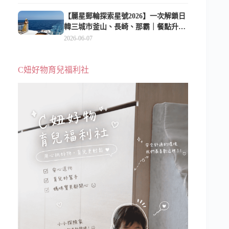
【麗星郵輪探索星號2026】一次解鎖日
韓三城市釜山、長崎、那霸｜餐點升
級、表演更新、船上慶生超難忘
2026-06-07
C妞好物育兒福利社