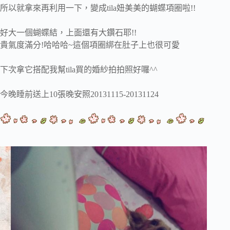
所以就拿來再利用一下，變成tila妞美美的蝴蝶項圈啦!!
好大一個蝴蝶結，上面還有大鑽石耶!!
貴氣度滿分!哈哈哈~這個項圈綁在肚子上也很可愛
下次拿它搭配我幫tila買的婚紗拍拍照好囉^^
今晚睡前送上10張晚安照20131115-20131124