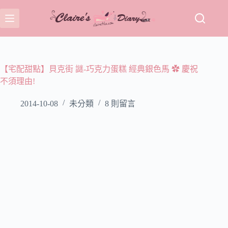
跳
至
主
要
內
容
【宅配甜點】貝克街 謎-巧克力蛋糕 經典銀色馬 ✿ 慶祝
不須理由!
2014-10-08
未分類
8 則留言