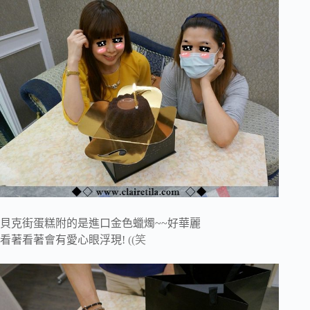
貝克街蛋糕附的是進口金色蠟燭~~好華麗
看著看著會有愛心眼浮現!
((笑