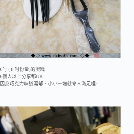
6吋 ( 8 吋份量)的蛋糕
6個人以上分享都OK!
因為巧克力味道濃郁，小小一塊就令人滿足哩~