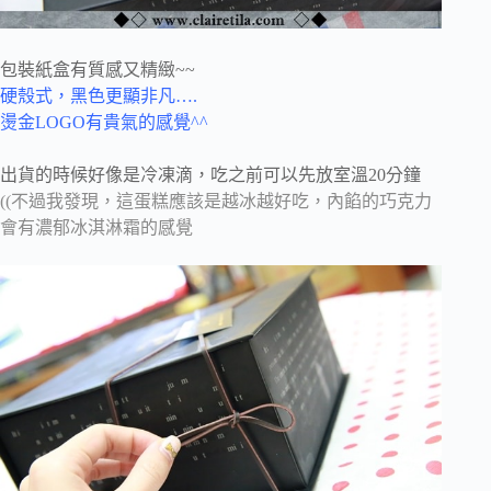
包裝紙盒有質感又精緻~~
硬殼式，黑色更顯非凡….
燙金LOGO有貴氣的感覺^^
出貨的時候好像是冷凍滴，吃之前可以先放室溫20分鐘
((不過我發現，這蛋糕應該是越冰越好吃，內餡的巧克力
會有濃郁冰淇淋霜的感覺