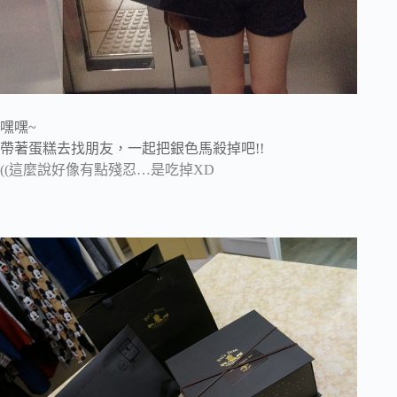
嘿嘿~
帶著蛋糕去找朋友，一起把銀色馬殺掉吧!!
((這麼說好像有點殘忍…是吃掉XD