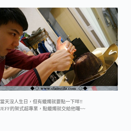
當天沒人生日，但有蠟燭就要點一下咩!!
JEFF的架式超專業，點蠟燭就交給他囉~~