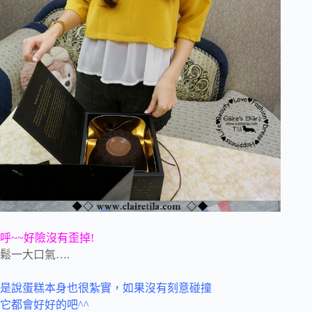
呼~~好險沒有歪掉!
鬆一大口氣….
是說蛋糕本身也很紮實，如果沒有刻意碰撞
它都會好好的吧^^