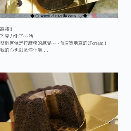
將將!!
巧克力化了~~哈
整個有像是拉麻糬的感覺~~~而這質地真的好cream!!
我的心也跟著溶化啦….