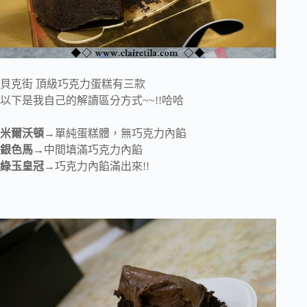
貝克街 頂級巧克力蛋糕有三款
以下是我自己的解讀區分方式~~!!哈哈
米爾沃頓
→單純蛋糕體，無巧克力內餡
銀色馬
→中間填滿巧克力內餡
綠玉皇冠
→巧克力內餡滿出來!!