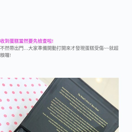
收到蛋糕當然要先檢查啦!
不然帶出門…大家準備開動打開來才發現蛋糕受傷~~就超
糗囉!