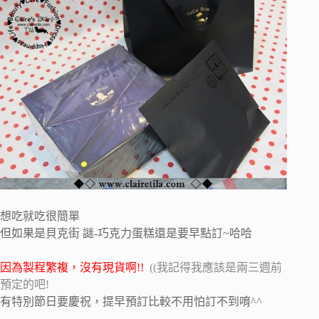
想吃就吃很簡單
但如果是貝克街 謎-巧克力蛋糕還是要早點訂~哈哈
因為製程繁複，沒有現貨啊!!
((我記得我應該是兩三週前
預定的吧!
有特別節日要慶祝，提早預訂比較不用怕訂不到唷^^