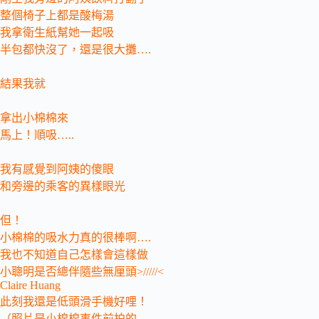
整個椅子上都是酸梅湯
我拿衛生紙幫她一起吸
半包都快沒了，還是很大攤….
結果我就
拿出小棉棉來
馬上！順吸…..
我有感覺到阿姨的傻眼
和旁邊的乘客的異樣眼光
但！
小棉棉的吸水力真的很棒啊….
我也不知道自己怎樣會這樣做
小聰明是否總伴隨些無厘頭>/////<
Claire Huang
此刻我還是低頭滑手機好哩！
（照片是小棉棉事件前拍的..