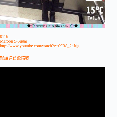
0116
Maroon 5-Sugar
http://www.youtube.com/watch?v=09R8_2nJtjg
就讓這首歌陪我