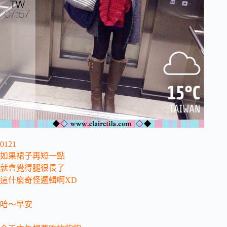
0121
如果裙子再短一點
就會覺得腿很長了
這什麼奇怪邏輯啊XD
哈～早安