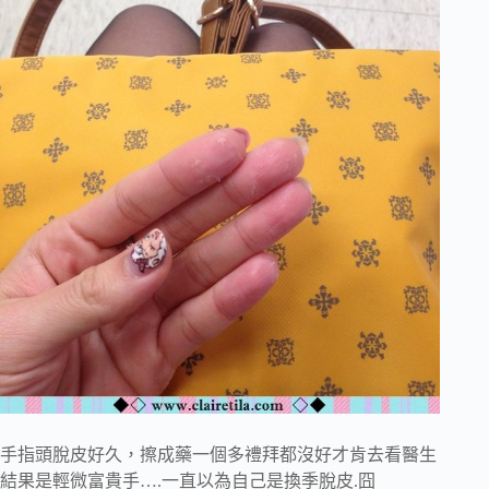
手指頭脫皮好久，擦成藥一個多禮拜都沒好才肯去看醫生
結果是輕微富貴手….一直以為自己是換季脫皮.囧