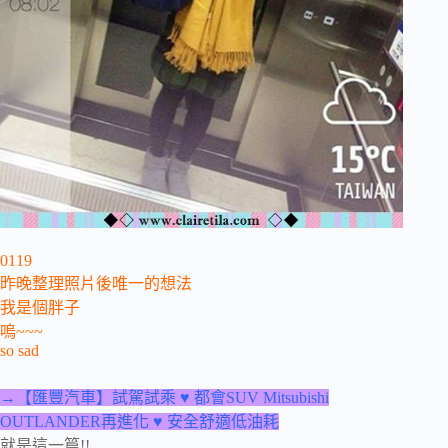
0119
昨晚整理照片後唯一的想法
我是個胖子
嗚~~~
so sad
→【匯豐汽車】試駕試乘 ♥ 都會SUV Mitsubishi
OUTLANDER再進化 ♥ 安全舒適低油耗
就是這一篇!!