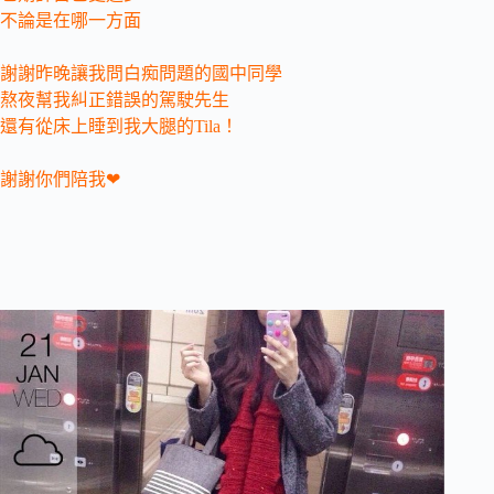
不論是在哪一方面
謝謝昨晚讓我問白痴問題的國中同學
熬夜幫我糾正錯誤的駕駛先生
還有從床上睡到我大腿的Tila！
謝謝你們陪我❤