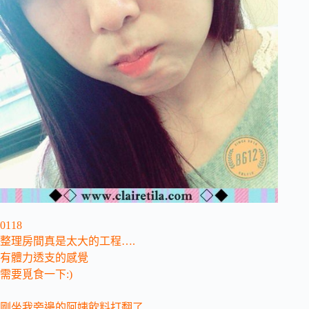
0118
整理房間真是太大的工程….
有體力透支的感覺
需要覓食一下:)
剛坐我旁邊的阿姨飲料打翻了