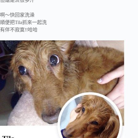
但還是流很多汗
啊～快回家洗澡
順便把Tila抓來一起洗
有伴不寂寞!!哈哈