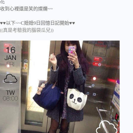
花
收到心裡還是笑的燦爛~~
♥♥以下~~C妞妞9日回憶日記開始♥♥
((真是考驗我的腦袋瓜兒))