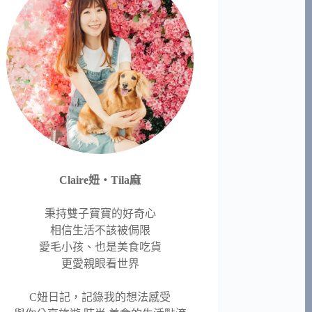
Claire妞‧Tila麻
秉持雙子寶寶的好奇心
相信生活不該被侷限
愛毛小孩、也是美食吃貨
更愛親眼看世界
C妞日記，記錄我的想法感受