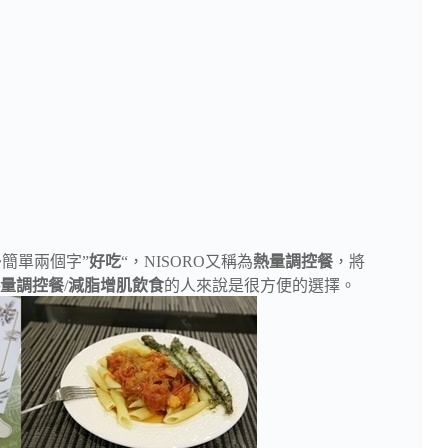
~簡單兩個字”
好吃
“，NISORO又稱為
熱量調控餐
，將
量調控餐
/
減脂增肌飲食
的人來說是很方便的選擇。