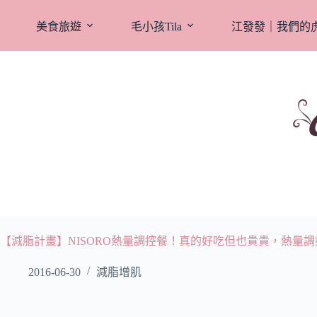
跳
至
美食旅遊
毛小孩Tila
江發發｜我們的
主
要
內
容
【減脂計畫】NISORO熱量調控餐！真的好吃但也貴貴，熱量
2016-06-30
減脂增肌