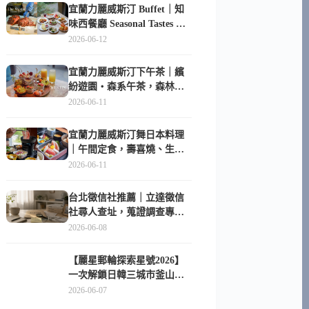
宜蘭力麗威斯汀 Buffet｜知
味西餐廳 Seasonal Tastes 晚
餐早餐吃什麼？
2026-06-12
宜蘭力麗威斯汀下午茶｜繽
紛遊園・森系午茶，森林系
甜點超好拍
2026-06-11
宜蘭力麗威斯汀舞日本料理
｜午間定食，壽喜燒、生魚
片與日式包廂空間
2026-06-11
台北徵信社推薦｜立達徵信
社尋人查址，蒐證調查專家
陪你找回失聯的家人
2026-06-08
【麗星郵輪探索星號2026】
一次解鎖日韓三城市釜山、
長崎、那霸｜餐點升級、表
2026-06-07
演更新、船上慶生超難忘