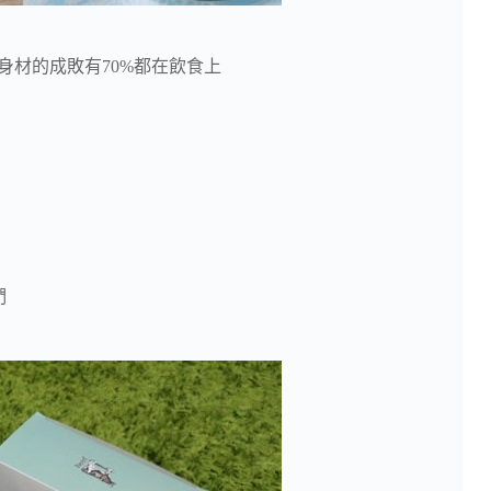
身材的成敗有70%都在飲食上
們
」