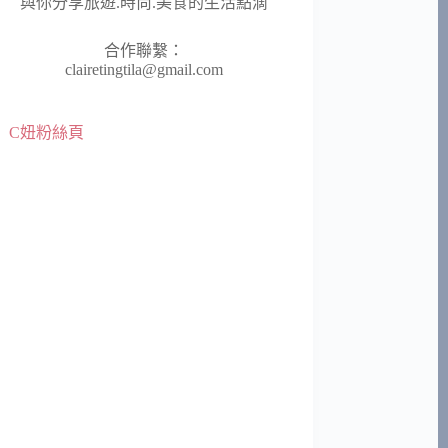
與你分享旅遊.時尚.美食的生活點滴
合作聯繫：
clairetingtila@gmail.com
C妞粉絲頁