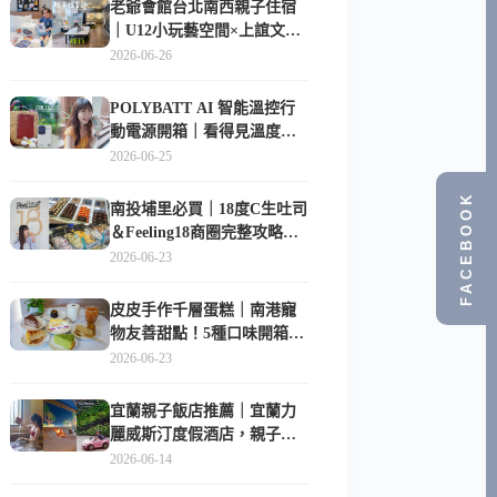
老爺會館台北南西親子住宿
｜U12小玩藝空間×上誼文
化，暑假帶孩子這樣玩
2026-06-26
POLYBATT AI 智能溫控行
動電源開箱｜看得見溫度與
電量，外出更安心的
2026-06-25
10000mAh 行動電源
FACEBOOK
南投埔里必買｜18度C生吐司
＆Feeling18商圈完整攻略，
在地人帶路這樣逛
2026-06-23
皮皮手作千層蛋糕｜南港寵
物友善甜點！5種口味開箱，
比Lady M便宜一半的台北隱
2026-06-23
藏版
宜蘭親子飯店推薦｜宜蘭力
麗威斯汀度假酒店，親子
房、Buffet、泳池、兒童俱樂
2026-06-14
部超適合放電