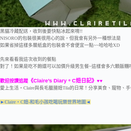
黑貓冷藏配送，收到後要快點冰起來唷!!
NISORO的包裝很美很用心的說，但我會有另外一種想法是
如果省掉這樣多層紙盒的包裝會不會便宜一點~~哈哈哈XD
先來看看我這次收到的餐點
對了！如果是吃不飽還可以加價升級男生餐~這樣會多六顆飯糰唷
《Claire’s Diary。C妞日記》
歡迎按讚追蹤
♥♥
愛上生活‧Claire與長毛臘腸妞Tila的日常！分享美食、寵物
►Claire‧C妞-和毛小孩吃喝玩樂世界地圖◄