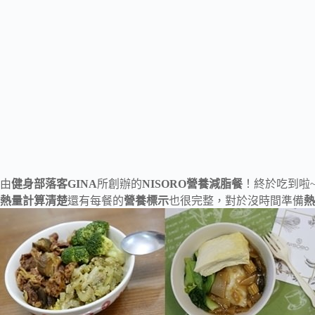
由
健身部落客GINA
所創辦的
NISORO營養減脂餐
！終於吃到啦
熱量計算清楚
還有每餐的
營養標示
也很完整，對於沒時間準備
熱