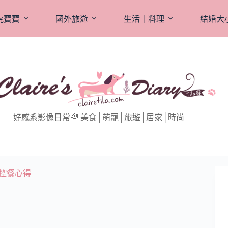
虎寶寶
國外旅遊
生活｜料理
結婚大
好感系影像日常🌈 美食│萌寵│旅遊│居家│時尚
調控餐心得